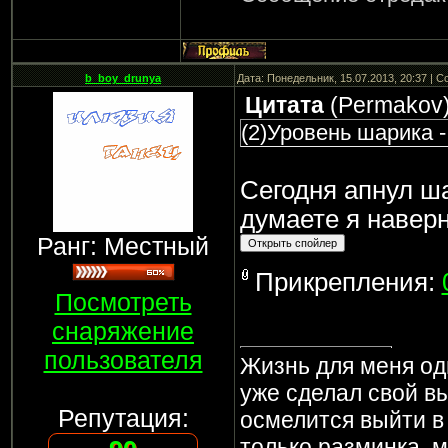
b_boy_drunya
Дата: Понедельник, 15.07.2013, 20:37 | 
Цитата
(
Permakov
(2)Уровень шарика -
Сегодня апнул ша
думаете я наверн
Ранг: Местный
Прикрепления:
Посмотреть
снаряжение
пользователя
Жизнь для меня од
уже сделал свой вы
Репутация:
осмелится выйти в 
только разминка, м