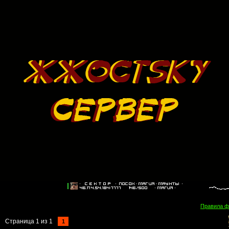
Правила 
Страница
1
из
1
1