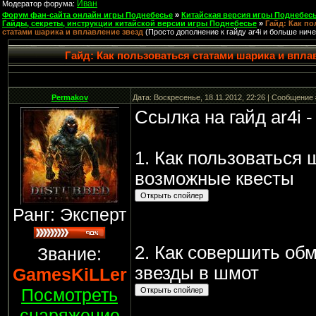
Иван
Модератор форума:
Форум фан-сайта онлайн игры Поднебесье
»
Китайская версия игры Поднебесь
Гайды, секреты, инструкции китайской версии игры Поднебесье
»
Гайд: Как по
статами шарика и вплавление звезд
(Просто дополнение к гайду ar4i и больше ниче
Гайд: Как пользоваться статами шарика и впла
Permakov
Дата: Воскресенье, 18.11.2012, 22:26 | Сообщение
Ссылка на гайд ar4i 
1. Как пользоваться 
возможные квесты
Ранг: Эксперт
2. Как совершить обм
Звание:
звезды в шмот
GamesKiLLer
Посмотреть
снаряжение