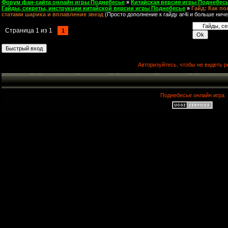
Форум фан-сайта онлайн игры Поднебесье
»
Китайская версия игры Поднебесь
Гайды, секреты, инструкции китайской версии игры Поднебесье
»
Гайд: Как по
статами шарика и вплавление звезд
(Просто дополнение к гайду ar4i и больше ниче
Страница
1
из
1
1
Авторизуйтесь, чтобы не видеть р
Поднебесье онлайн игра