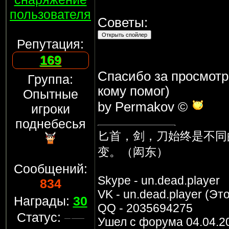
пользователя
Советы:
Репутация:
169
Спасибо за просмотр.
Группа:
кому помог)
Опытные
by Permakov ©
игроки
поднебесья
匕首，剑，刀始终是不同
变。（闳东）
Сообщений:
Skype - un.dead.player
834
VK - un.dead.player (Это
Награды:
30
QQ - 2035694275
Статус:
Ушел с форума 04.04.2