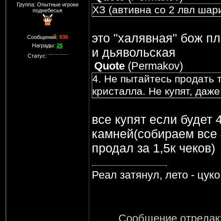
Группа: Опытные игроки
ХЗ (автивна со 2 лвл шар
поднебесья
это "халявная" бож пл
Сообщений:
936
Награды:
25
и дьявольская
Статус:
Quote
(
Permakov
)
4. Не пытайтесь продать т
кристалла. Не купят, даже
все купят если будет 4
камней(собираем все 4
продал за 1,5к чеков)
Реал затянул, лето - цук
Сообщение отреда