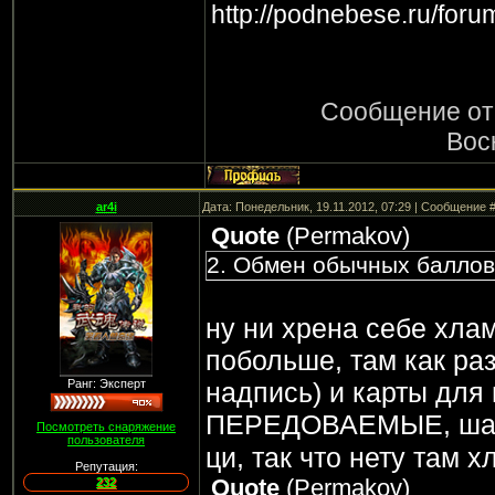
http://podnebese.ru/for
Сообщение от
Вос
ar4i
Дата: Понедельник, 19.11.2012, 07:29 | Сообщение 
Quote
(
Permakov
)
2. Обмен обычных баллов
ну ни хрена себе хла
побольше, там как раз
Ранг: Эксперт
надпись) и карты для
ПЕРЕДОВАЕМЫЕ, шари
Посмотреть снаряжение
пользователя
ци, так что нету там х
Репутация:
Quote
(
Permakov
)
232