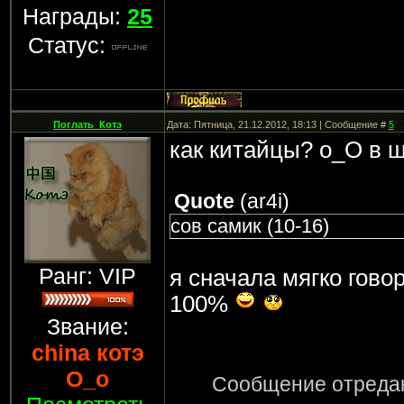
Награды:
25
Статус:
Поглать_Котэ
Дата: Пятница, 21.12.2012, 18:13 | Сообщение #
5
как китайцы? о_О в ш
Quote
(
ar4i
)
сов самик (10-16)
Ранг: VIP
я сначала мягко гово
100%
Звание:
china котэ
О_о
Сообщение отреда