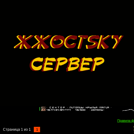
Правила 
Страница
1
из
1
1