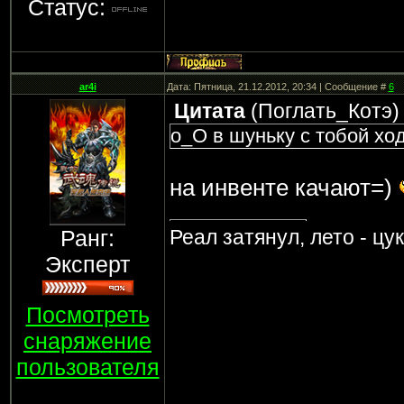
Статус:
ar4i
Дата: Пятница, 21.12.2012, 20:34 | Сообщение #
6
Цитата
(
Поглать_Котэ
)
о_О в шуньку с тобой хо
на инвенте качают=)
Ранг:
Реал затянул, лето - цу
Эксперт
Посмотреть
снаряжение
пользователя