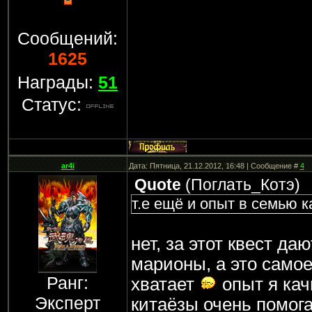
Сообщений:
1625
Награды:
51
Статус:
ar4i
Дата: Пятница, 21.12.2012, 16:48 | Сообщение #
4
Quote
(
Поглать_Котэ
)
т.е ещё и опыт в семью к
нет, за этот квест даю
марионы, а это самое
Ранг:
хватает
опыт я кач
Эксперт
китаёзы очень помог