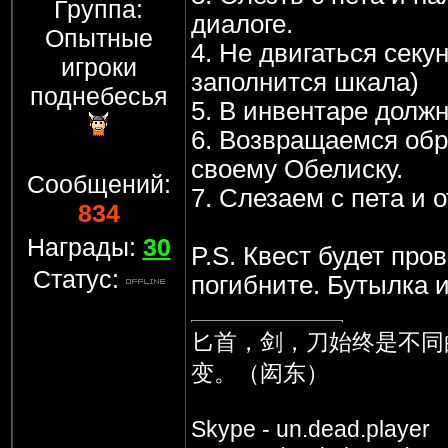
Группа:
диалоге.
Опытные
4. Не двигаться секун
игроки
заполнится шкала)
поднебесья
5. В инвентаре долж
6. Возвращаемся обр
своему Обелиску.
Сообщений:
7. Слезаем с пета и 
834
Награды:
30
P.S. Квест будет про
Статус:
погибните. Бутылка и
匕首，剑，刀始终是不同
变。（闳东）
Skype - un.dead.player