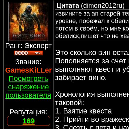
Цитата
(
dimon2012ru
)
извините за ап старой те
уровне, побежал к обели
потом в своём, но мне к
обелиск,пишет что не хва
Ранг: Эксперт
Это сколько вин оста
Пополняется за счет 
Звание:
выполняют квест и уб
GamesKiLLer
забирает вино.
Посмотреть
снаряжение
Хронология выполнен
пользователя
таковой:
1. Взятие квеста
Репутация:
2. Прийти во вражеск
169
3. Слезть с пета и на