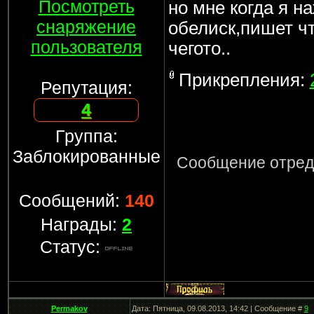
Посмотреть
но мне когда я н
снаряжение
обелиск,пишет чт
пользователя
чегото..
Прикрепления:
Репутация:
4
Группа:
Заблокированные
Сообщение отред
Сообщений:
140
Награды:
2
Статус:
Permakov
Дата: Пятница, 09.08.2013, 14:42 | Сообщение #
9