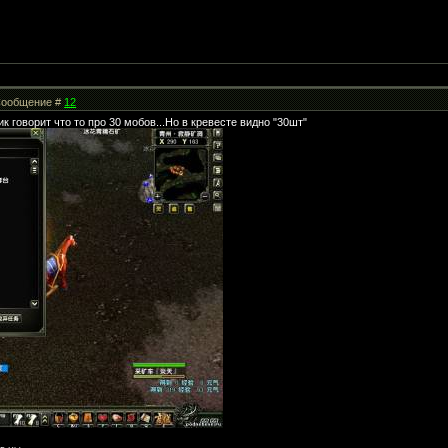
| Сообщение #
12
ик говорит что то про 30 мобов...Но в кревесте видно "30шт"