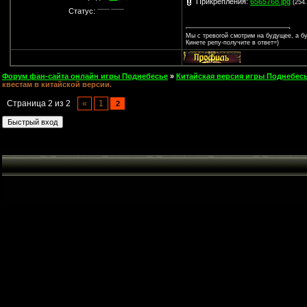
Прикрепления:
6565768.jpg
(254
Статус:
Мы с тревогой смотрим на будущее, а бу
Кинете репу-получите в ответ=)
Форум фан-сайта онлайн игры Поднебесье
»
Китайская версия игры Поднебесь
квестам в китайской версии.
Страница
2
из
2
«
1
2