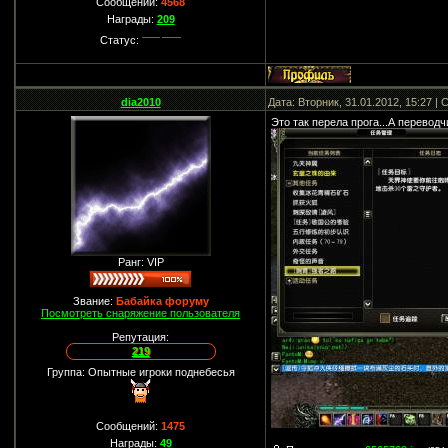
Сообщений:
4568
Награды:
209
Статус:
dia2010
Дата: Вторник, 31.01.2012, 15:27 
Это так перела прога...А переводч
Ранг: VIP
Звание:
Бабайка форуму
Посмотреть снаряжение пользователя
Репутация:
219
Группа: Опытные игроки поднебесья
Сообщений:
1475
Награды:
49