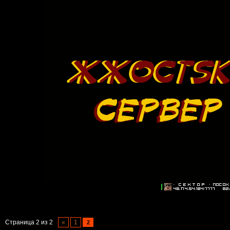
Страница
2
из
2
«
1
2