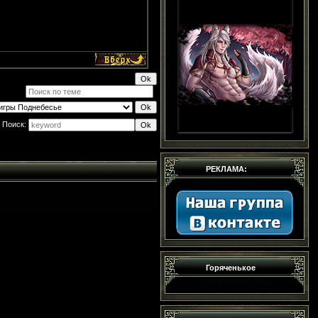
Поиск:
РЕКЛАМА:
Горяченькое