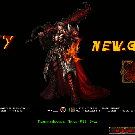
Правила форума
·
Поиск
·
RSS
·
Вход