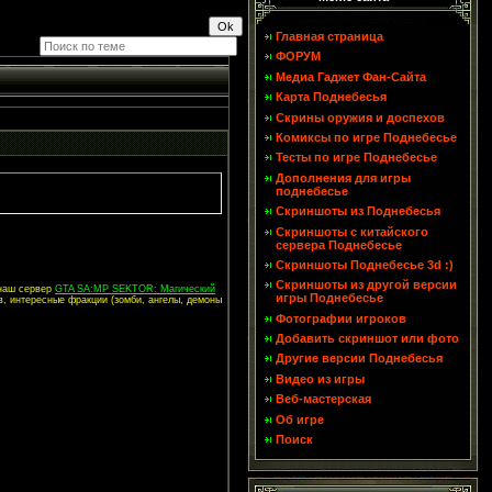
Главная страница
ФОРУМ
Медиа Гаджет Фан-Сайта
Карта Поднебесья
Скрины оружия и доспехов
Комиксы по игре Поднебесье
Тесты по игре Поднебесье
Дополнения для игры
поднебесье
Скриншоты из Поднебесья
Скриншоты с китайского
сервера Поднебесье
Скриншоты Поднебесье 3d :)
Скриншоты из другой версии
 наш сервер
GTA SA:MP SEKTOR: Магический
игры Поднебесье
в, интересные фракции (зомби, ангелы, демоны
Фотографии игроков
Добавить скриншот или фото
Другие версии Поднебесья
Видео из игры
Веб-мастерская
Об игре
Поиск