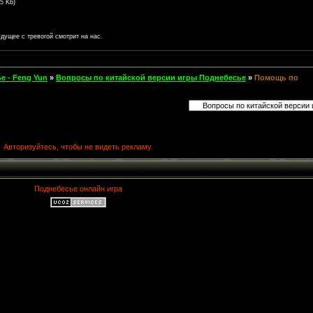
.5 Kb)
дущее с тревогой смотрит на нас.
е - Feng Yun
»
Вопросы по китайской версии игры Поднебесье
»
Помощь по
Авторизуйтесь, чтобы не видеть рекламу.
Поднебесье онлайн игра