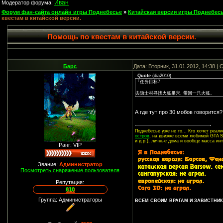
Иван
Модератор форума:
Форум фан-сайта онлайн игры Поднебесье
»
Китайская версия игры Поднебесь
квестам в китайской версии.
Помощь по квестам в китайской версии.
Барс
Дата: Вторник, 31.01.2012, 14:38 
Quote
(
dia2010
)
『任务目标7
去隐士村寻找火狐巢穴. 带回一只火狐。
А где тут про 30 мобов говорится?
Поднебесье уже не то... Кто хочет реа
остров
, на движке всеми любимой GTA SA
и д.р.), личные дома и вообще масса ин
Ранг: VIP
Звание:
Администратор
Посмотреть снаряжение пользователя
Репутация:
610
Группа: Администраторы
ВСЕМ СВОИМ ВРАГАМ И ЗАВИСТНИКА