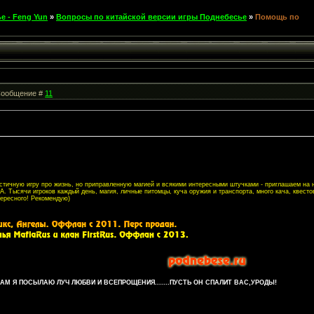
е - Feng Yun
»
Вопросы по китайской версии игры Поднебесье
»
Помощь по
| Сообщение #
11
листичную игру про жизнь, но приправленную магией и всякими интересными штучками - приглашаем на
. Тысячи игроков каждый день, магия, личные питомцы, куча оружия и транспорта, много кача, квесто
тересного! Рекомендую)
М Я ПОСЫЛАЮ ЛУЧ ЛЮБВИ И ВСЕПРОЩЕНИЯ.......ПУСТЬ ОН СПАЛИТ ВАС,УРОДЫ!