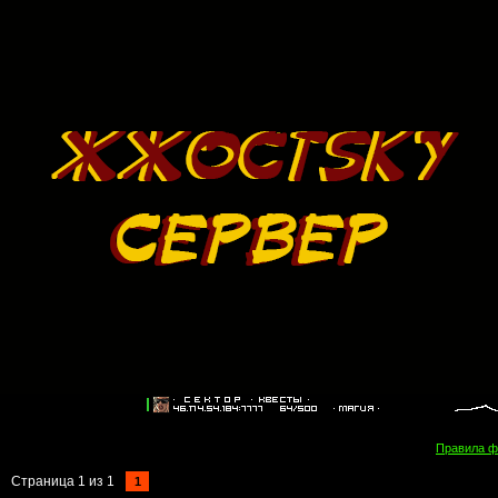
Правила 
Страница
1
из
1
1