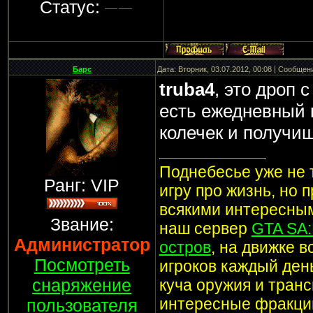
Статус:
Барс
Дата: Вторник, 03.07.2012, 00:08 | Сообщен
truba4
, это дроп 
есть ежедневный к
колечек и получиш
Поднебесье уже не т
Ранг: VIP
игру про жизнь, но 
всякими интересным
Звание:
наш сервер
GTA SA
Администратор
остров
, на движке 
Посмотреть
игроков каждый ден
снаряжение
куча оружия и транс
интересные фракции
пользователя