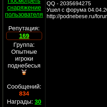
Посмотреть
QQ - 2035694275
снаряжение
Ушел с форума 04.04.2
пользователя
http://podnebese.ru/for
Репутация:
169
Группа:
Опытные
игроки
поднебесья
Сообщений:
834
Награды:
30