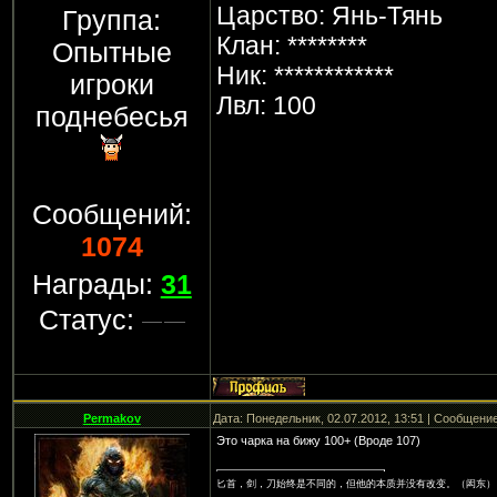
Царство: Янь-Тянь
Группа:
Клан: ********
Опытные
Ник: ************
игроки
Лвл: 100
поднебесья
Сообщений:
1074
Награды:
31
Статус:
Permakov
Дата: Понедельник, 02.07.2012, 13:51 | Сообщени
Это чарка на бижу 100+ (Вроде 107)
匕首，剑，刀始终是不同的，但他的本质并没有改变。（闳东）