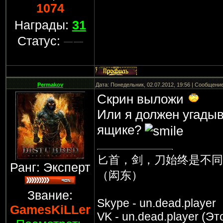
1074
Награды:
31
Статус:
Permakov
Дата: Понедельник, 02.07.2012, 19:56 | Сообщени
Скрин выложи
Или я должен угадыв
ящике?
匕首，剑，刀始终是不同
Ранг: Эксперт
（闳东）
Звание:
Skype - un.dead.player
GamesKiLLer
VK - un.dead.player (Эт