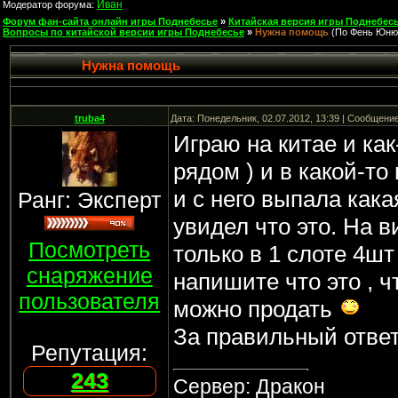
Иван
Модератор форума:
Форум фан-сайта онлайн игры Поднебесье
»
Китайская версия игры Поднебесь
Вопросы по китайской версии игры Поднебесье
»
Нужна помощь
(По Фень Юню
Нужна помощь
truba4
Дата: Понедельник, 02.07.2012, 13:39 | Сообщени
Играю на китае и как-
рядом ) и в какой-то
и с него выпала кака
Ранг: Эксперт
увидел что это. На в
Посмотреть
только в 1 слоте 4шт
снаряжение
напишите что это , ч
пользователя
можно продать
За правильный ответ 
Репутация:
243
Сервер: Дракон