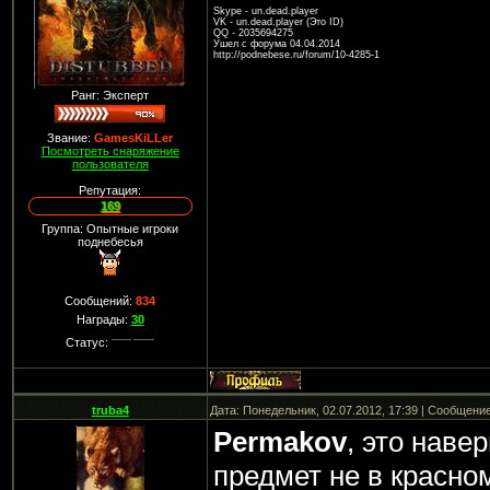
Skype - un.dead.player
VK - un.dead.player (Это ID)
QQ - 2035694275
Ушел с форума 04.04.2014
http://podnebese.ru/forum/10-4285-1
Ранг: Эксперт
Звание:
GamesKiLLer
Посмотреть снаряжение
пользователя
Репутация:
169
Группа: Опытные игроки
поднебесья
Сообщений:
834
Награды:
30
Статус:
truba4
Дата: Понедельник, 02.07.2012, 17:39 | Сообщени
Permakov
, это навер
предмет не в красно