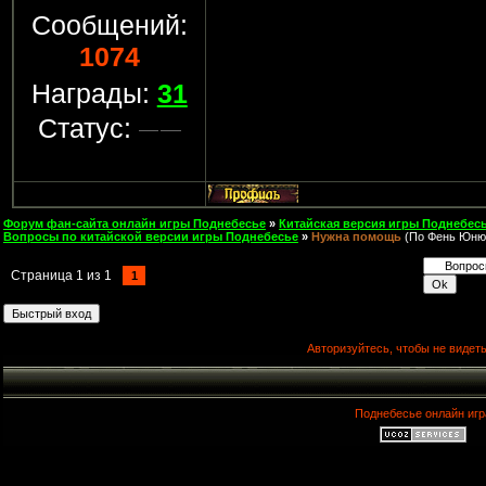
Сообщений:
1074
Награды:
31
Статус:
Форум фан-сайта онлайн игры Поднебесье
»
Китайская версия игры Поднебесь
Вопросы по китайской версии игры Поднебесье
»
Нужна помощь
(По Фень Юню
Страница
1
из
1
1
Авторизуйтесь, чтобы не видеть
Поднебесье онлайн игр