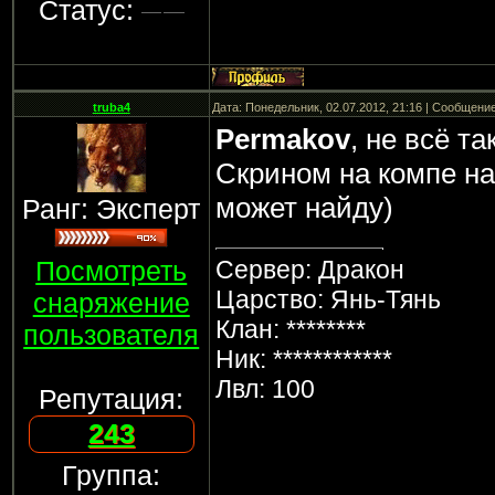
Статус:
truba4
Дата: Понедельник, 02.07.2012, 21:16 | Сообщени
Permakov
, не всё та
Скрином на компе на
может найду)
Ранг: Эксперт
Посмотреть
Сервер: Дракон
Царство: Янь-Тянь
снаряжение
Клан: ********
пользователя
Ник: ************
Лвл: 100
Репутация:
243
Группа: