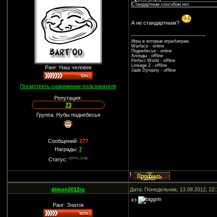
Стандартным способом нет.
А не стандартным?
Игры в которые играл\играю.
Warface - online
Поднебесье - online
Аллоды - offline
Perfect World - offline
Lineage 2 - offline
Ранг: Наш человек
Jade Dynasty - offline
Посмотреть снаряжение пользователя
Репутация:
73
Группа: Нубы поднебесья
Сообщений:
277
Награды:
7
Статус:
dimon2012ru
Дата: Понедельник, 13.08.2012, 22
хз
Ранг: Знаток