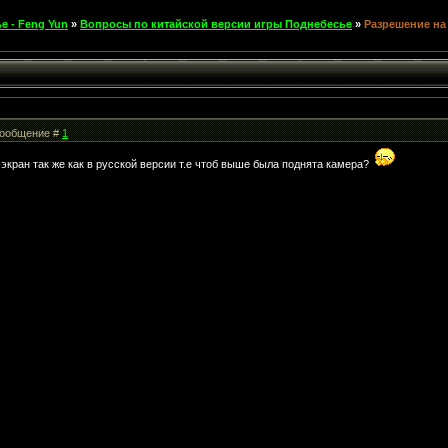
е - Feng Yun
»
Вопросы по китайской версии игры Поднебесье
»
Разрешение на
 Сообщение #
1
экран так же как в русской версии т.е чтоб выше была поднята камера?