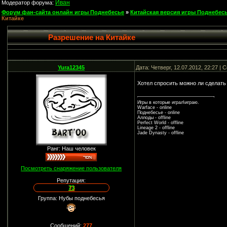
Иван
Модератор форума:
Форум фан-сайта онлайн игры Поднебесье
»
Китайская версия игры Поднебесь
Китайке
Разрешение на Китайке
Yura12345
Дата: Четверг, 12.07.2012, 22:27 |
Хотел спросить можно ли сделать 
Игры в которые играл\играю.
Warface - online
Поднебесье - online
Аллоды - offline
Perfect World - offline
Lineage 2 - offline
Jade Dynasty - offline
Ранг: Наш человек
Посмотреть снаряжение пользователя
Репутация:
73
Группа: Нубы поднебесья
Сообщений:
277