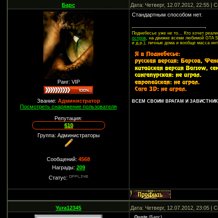
Барс
Дата: Четверг, 12.07.2012, 22:55 |
Стандартным способом нет.
Поднебесье уже не то... Кто хочет реа
остров
, на движке всеми любимой GTA SA
и д.р.), личные дома и вообще масса ин
Ранг: VIP
Звание:
Администратор
ВСЕМ СВОИМ ВРАГАМ И ЗАВИСТНИКА
Посмотреть снаряжение пользователя
Репутация:
610
Группа: Администраторы
Сообщений:
4568
Награды:
209
Статус:
Yura12345
Дата: Четверг, 12.07.2012, 23:05 |
Quote
(
Барс
)