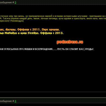
 Сообщение #
3
листичную игру про жизнь, но приправленную магией и всякими интересными штучками - приглашаем на
. Тысячи игроков каждый день, магия, личные питомцы, куча оружия и транспорта, много кача, квесто
тересного! Рекомендую)
М Я ПОСЫЛАЮ ЛУЧ ЛЮБВИ И ВСЕПРОЩЕНИЯ.......ПУСТЬ ОН СПАЛИТ ВАС,УРОДЫ!
 Сообщение #
4