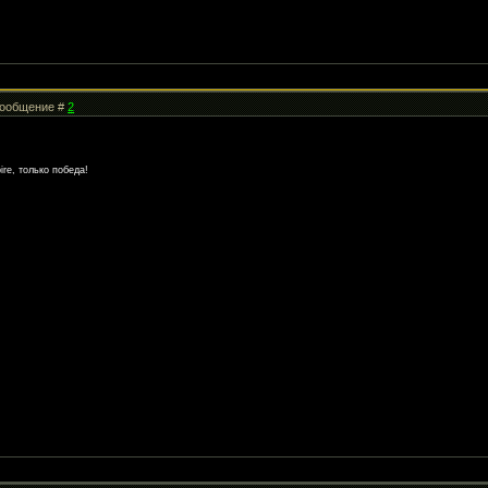
 Сообщение #
2
re, только победа!