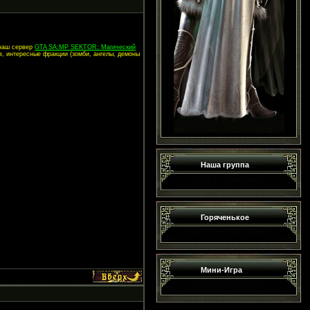
 наш сервер
GTA SA:MP SEKTOR: Магический
в, интересные фракции (зомби, ангелы, демоны
Наша группа
Горяченькое
Мини-Игра