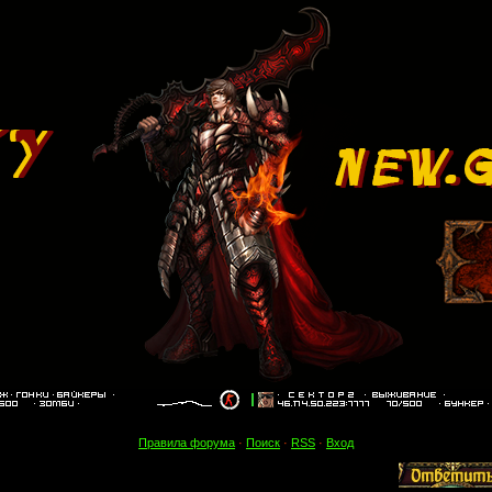
Правила форума
·
Поиск
·
RSS
·
Вход