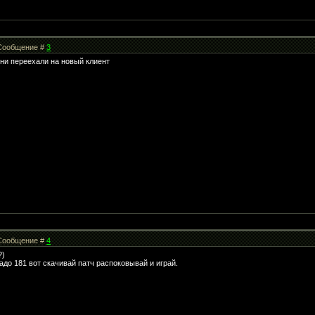
| Сообщение #
3
 они переехали на новый клиент
| Сообщение #
4
?)
надо 181 вот скачивай патч распоковывай и играй.