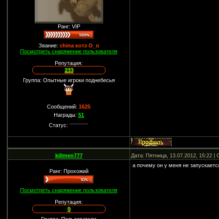
Ранг: VIP
Звание:
china котэ О_о
Посмотреть снаряжение пользователя
Репутация:
233
Группа: Опытные игроки поднебесья
Сообщений:
1625
Награды:
51
Статус:
killmen777
Дата: Пятница, 13.07.2012, 15:22 
а почему он у меня не запускаетс
Ранг: Прохожий
Посмотреть снаряжение пользователя
Репутация:
0