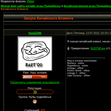
Иван
Модератор форума:
Форум фан-сайта онлайн игры Поднебесье
»
Китайская версия игры Поднебесь
Китайского Клиента
Запуск Китайского Клиента
Yura12345
Дата: Пятница, 13.07.2012, 02:24 
Я скачал китайский клиент, начал
Прикрепления:
5020788.jpg
(175
Игры в которые играл\играю.
Warface - online
Поднебесье - online
Аллоды - offline
Perfect World - offline
Ранг: Наш человек
Lineage 2 - offline
Jade Dynasty - offline
Посмотреть снаряжение пользователя
Репутация:
73
Группа: Нубы поднебесья
Сообщений:
277