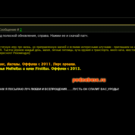
| Сообщение #
2
ад полоской обновления, справа. Нажми ее и скачай патч.
листичную игру про жизнь, но приправленную магией и всякими интересными штучками - приглашаем на
. Тысячи игроков каждый день, магия, личные питомцы, куча оружия и транспорта, много кача, квесто
тересного! Рекомендую)
М Я ПОСЫЛАЮ ЛУЧ ЛЮБВИ И ВСЕПРОЩЕНИЯ.......ПУСТЬ ОН СПАЛИТ ВАС,УРОДЫ!