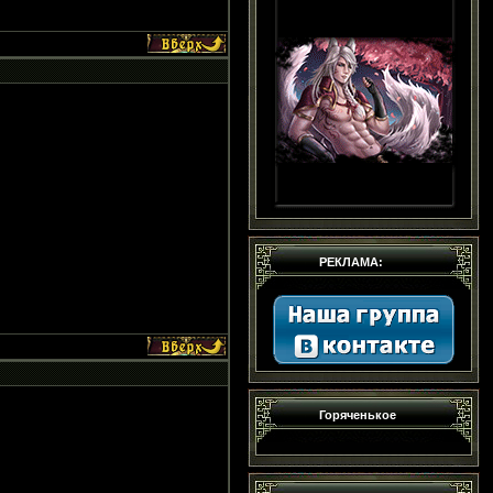
РЕКЛАМА:
Горяченькое