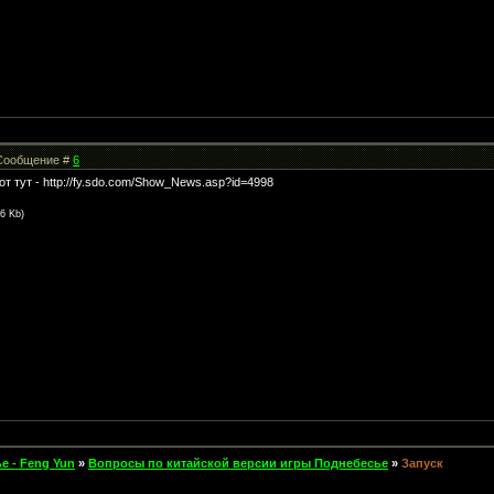
| Сообщение #
6
от тут - http://fy.sdo.com/Show_News.asp?id=4998
.6 Kb)
е - Feng Yun
»
Вопросы по китайской версии игры Поднебесье
»
Запуск