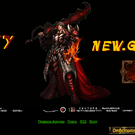
Правила форума
·
Поиск
·
RSS
·
Вход