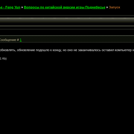
е - Feng Yun
»
Вопросы по китайской версии игры Поднебесье
»
Запуск
| Сообщение #
1
 обновлять, обновление подошло к концу, но оно не заканчивалось оставил компьютер н
.1 Kb)