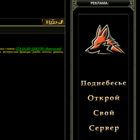
РЕКЛАМА:
 наш сервер
GTA SA:MP SEKTOR: Магический
в, интересные фракции (зомби, ангелы, демоны