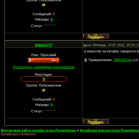
Группа: Пользователи
Сообщений:
9
Награды:
0
Статус:
killmen777
Дата: Пятница, 13.07.2012, 15:25 
в новостях на китайке говорится в
Ранг: Прохожий
Прикрепления:
7685790.jpg
(179
Посмотреть снаряжение пользователя
Репутация:
0
Группа: Пользователи
Сообщений:
9
Награды:
0
Статус:
Форум фан-сайта онлайн игры Поднебесье
»
Китайская версия игры Поднебесь
Китайского Клиента