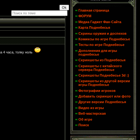
Главная страница
ФОРУМ
Медиа Гаджет Фан-Сайта
Карта Поднебесья
Скрины оружия и доспехов
Комиксы по игре Поднебесье
Тесты по игре Поднебесье
Дополнения для игры
а 4 часа, толку ноль
поднебесье
Скриншоты из Поднебесья
Скриншоты с китайского
сервера Поднебесье
Скриншоты Поднебесье 3d :)
Скриншоты из другой версии
игры Поднебесье
Фотографии игроков
Добавить скриншот или фото
Другие версии Поднебесья
Видео из игры
Веб-мастерская
Об игре
Поиск