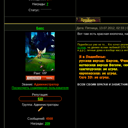
Награды:
7
Статус:
Барс
Дата: Пятница, 13.07.2012, 02:33 
Вот там есть красная кнопочка, н
Поднебесье уже не то... Кто хочет реа
остров
, на движке всеми любимой GTA SA
и д.р.), личные дома и вообще масса ин
Ранг: VIP
Звание:
Администратор
ВСЕМ СВОИМ ВРАГАМ И ЗАВИСТНИКА
Посмотреть снаряжение пользователя
Репутация:
610
Группа: Администраторы
Сообщений:
4568
Награды:
209