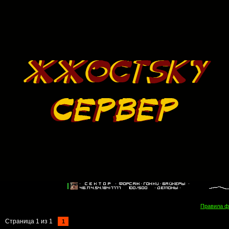
Правила 
Страница
1
из
1
1