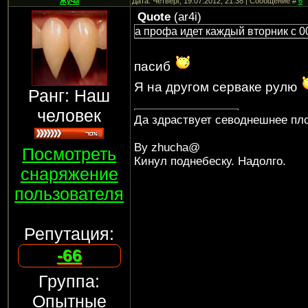
Жуча
Дата: Четверг, 19.07.2012, 21:38 | Сообщение #
6
Quote
(
ar4i
)
а профа идет каждый вторник с 0
пасиб
Я на другом серваке рулю
Ранг: Наш
человек
Да здраствует севоднешнее пло
By zhucha@
Посмотреть
Кинул поднебеску. Надолго.
снаряжение
пользователя
Репутация:
-66
Группа:
Опытные