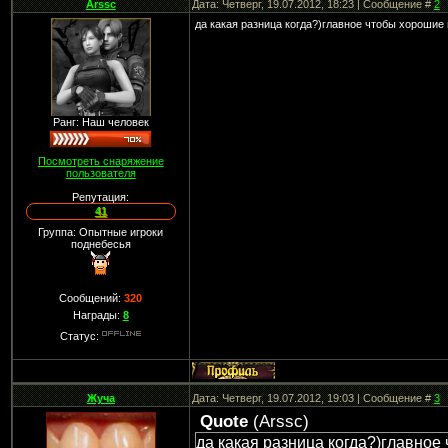
Arssc
Дата: Четверг, 19.07.2012, 18:23 | Сообщение #
2
да какая разница когда?)главное чтобы хорошие
Ранг: Наш человек
Посмотреть снаряжение
пользователя
Репутация:
41
Группа: Опытные игроки
поднебесья
Сообщений:
320
Награды:
8
Статус:
Жуча
Дата: Четверг, 19.07.2012, 19:03 | Сообщение #
3
Quote
(
Arssc
)
да какая разница когда?)главное