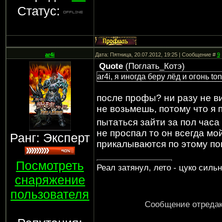
Статус:
ar4i
Дата: Пятница, 20.07.2012, 19:25 | Сообщение #
9
Quote
(
Поглать_Котэ
)
ar4i, я иногда беру лёд и огонь to
после профы? ни разу не вид
не возьмешь, потому что я 
пытаться зайти за пол час
не проспал то он всегда мо
Ранг: Эксперт
прикалываются по этому по
Посмотреть
Реал затянул, лето - цуко силь
снаряжение
пользователя
Сообщение отреда