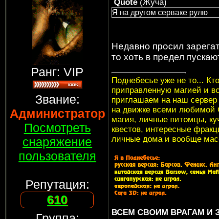
Quote
(
Жуча
)
Я на другом серваке рулю
Недавно просил зарегат
то хоть в предел пускаю
Ранг: VIP
Поднебесье уже не то... Кт
приправленную магией и в
Звание:
приглашаем на наш серве
на движке всеми любимой G
Администратор
магия, личные питомцы, куч
Посмотреть
квестов, интересные фракци
личные дома и вообще мас
снаряжение
пользователя
Репутация:
610
ВСЕМ СВОИМ ВРАГАМ И
Группа: