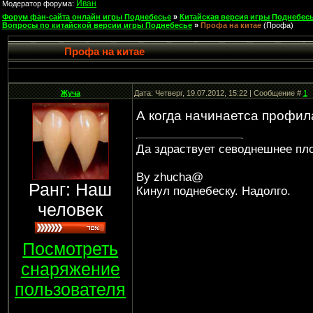
Иван
Модератор форума:
Форум фан-сайта онлайн игры Поднебесье
»
Китайская версия игры Поднебесь
Вопросы по китайской версии игры Поднебесье
»
Профа на китае
(Профа)
Профа на китае
Жуча
Дата: Четверг, 19.07.2012, 15:22 | Сообщение #
1
А когда начинаетса профил
Да здраствует севоднешнее пло
By zhucha@
Ранг: Наш
Кинул поднебеску. Надолго.
человек
Посмотреть
снаряжение
пользователя