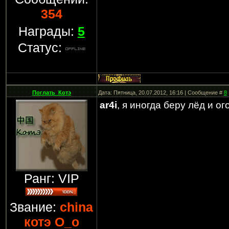
354
Награды:
5
Статус:
Поглать_Котэ
Дата: Пятница, 20.07.2012, 16:16 | Сообщение #
8
ar4i
, я иногда беру лёд и о
Ранг: VIP
Звание:
china
котэ О_о