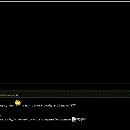
| Сообщение #
3
уже купил
так что мне ктонибуть объяснит???
-
цветах буду...но так хочется поиграть без доната