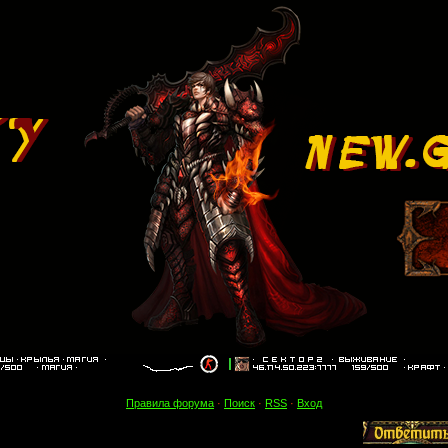
Правила форума
·
Поиск
·
RSS
·
Вход