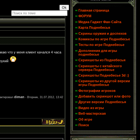
и
Главная страница
ФОРУМ
Медиа Гаджет Фан-Сайта
Карта Поднебесья
Скрины оружия и доспехов
Комиксы по игре Поднебесье
Тесты по игре Поднебесье
Дополнения для игры
маю что у меня клиент качался 4 часа
поднебесье
Скриншоты из Поднебесья
орукий
Скриншоты с китайского
сервера Поднебесье
Скриншоты Поднебесье 3d :)
Скриншоты из другой версии
игры Поднебесье
Фотографии игроков
Добавить скриншот или фото
diman
актировал
-
Вторник, 31.07.2012, 13:42
Другие версии Поднебесья
Видео из игры
Веб-мастерская
Об игре
Поиск