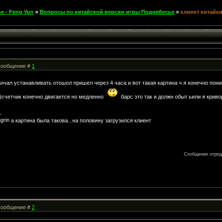
е - Feng Yun
»
Вопросы по китайской версии игры Поднебесье
»
клиент китайк
| Сообщение #
1
нчал устанавливать отошол пришел через 4 часа и вот такая картина ч я конечно пони
)счетчик конечно двигается но медленно
барс это так и должн обыт ьили я крив
-
а картина была такова...на половину загрузился клиент
Сообщение отред
| Сообщение #
2