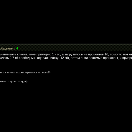
Сообщение #
4
навливать клиент, тоже примерно 1 час, а загрузилось на процентов 10, помогло вот ч
алось 2,7 гб свободных, сделал чистку: 12 гб), потом снял весомые процессы, и прио
н хз за что, позже зарегаюсь по новой)
гаю то туда, то туда)