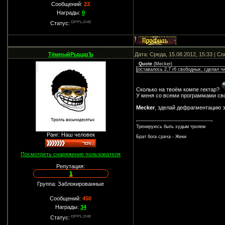
Сообщений:
23
Награды:
0
Статус:
ТёмныйРыцарЪ
Дата: Среда, 15.08.2012, 15:33 | 
Quote
(
Mecker
)
(оставалось 2,7 гб свободных, сделал чи
Сколько на твоём компе гектар?
У меня со всеми программами св
Mecker
, зделай дефрагментацию э
Тренируюсь быть худым тролем
Ранг: Наш человек
Брат бога срача - Жеки
Посмотреть снаряжение пользователя
Репутация:
1
Группа: Заблокированные
Сообщений:
450
Награды:
34
Статус: