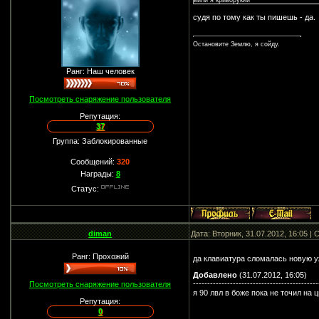
ьили я криворукий
судя по тому как ты пишешь - да.
Остановите Землю, я сойду.
Ранг: Наш человек
Посмотреть снаряжение пользователя
Репутация:
37
Группа: Заблокированные
Сообщений:
320
Награды:
8
Статус:
diman
Дата: Вторник, 31.07.2012, 16:05 
Ранг: Прохожий
да клавиатура сломалась новую 
Добавлено
(31.07.2012, 16:05)
--------------------------------------------
Посмотреть снаряжение пользователя
я 90 лвл в боже пока не точил на 
Репутация:
0