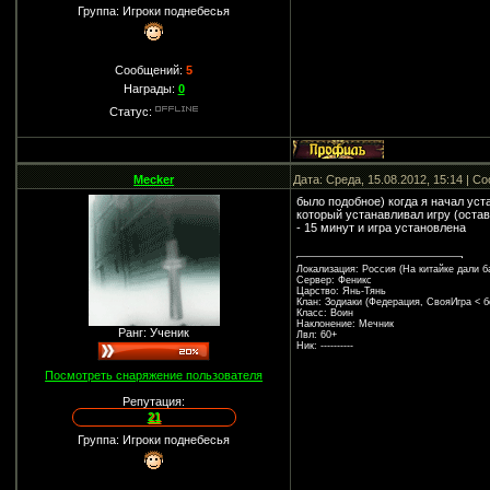
Группа: Игроки поднебесья
Сообщений:
5
Награды:
0
Статус:
Mecker
Дата: Среда, 15.08.2012, 15:14 | 
было подобное) когда я начал уста
который устанавливал игру (остав
- 15 минут и игра установлена
Локализация: Россия (На китайке дали ба
Сервер: Феникс
Царство: Янь-Тянь
Клан: Зодиаки (Федерация, СвояИгра < бе
Класс: Воин
Наклонение: Мечник
Ранг: Ученик
Лвл: 60+
Ник: ----------
Посмотреть снаряжение пользователя
Репутация:
21
Группа: Игроки поднебесья