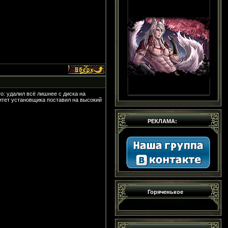
то: удалил всё лишнее с диска на
ритет установщика поставил на высокий
РЕКЛАМА:
Горяченькое