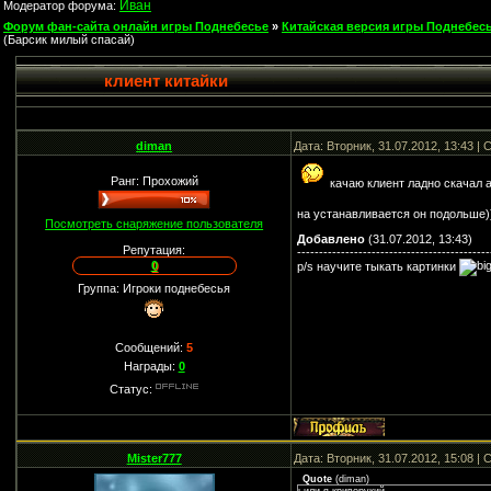
Иван
Модератор форума:
Форум фан-сайта онлайн игры Поднебесье
»
Китайская версия игры Поднебесь
(Барсик милый спасай)
клиент китайки
diman
Дата: Вторник, 31.07.2012, 13:43 
Ранг: Прохожий
качаю клиент ладно скачал а
на устанавливается он подольше)
Посмотреть снаряжение пользователя
Добавлено
(31.07.2012, 13:43)
Репутация:
--------------------------------------------
0
p/s научите тыкать картинки
Группа: Игроки поднебесья
Сообщений:
5
Награды:
0
Статус:
Mister777
Дата: Вторник, 31.07.2012, 15:08 
Quote
(
diman
)