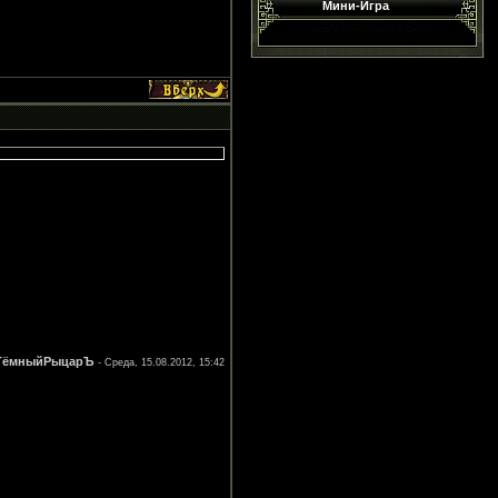
Мини-Игра
ТёмныйРыцарЪ
-
Среда, 15.08.2012, 15:42