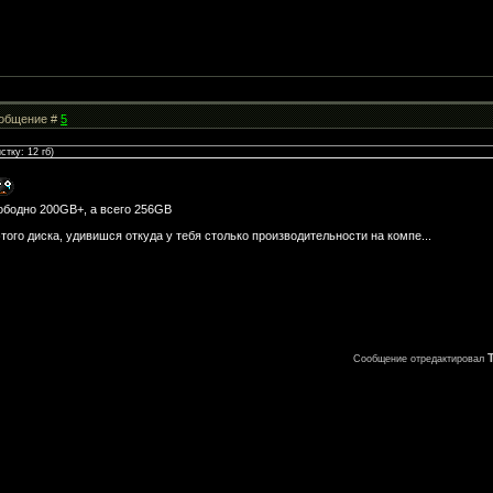
Сообщение #
5
стку: 12 гб)
ободно 200GB+, а всего 256GB
того диска, удивишся откуда у тебя столько производительности на компе...
Сообщение отредактировал