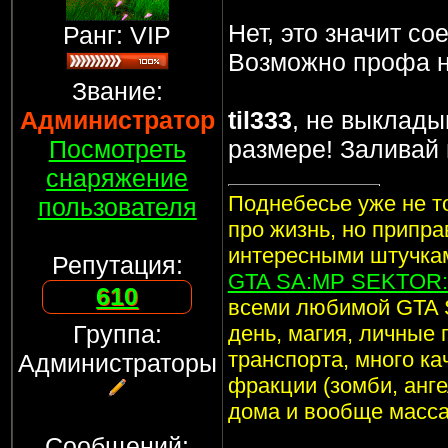
Нет, это значит с
Ранг: VIP
Возможно профа н
Звание:
Администратор
til333
, не выклады
Посмотреть
размере! Заливай 
снаряжение
Поднебесье уже не то
пользователя
про жизнь, но припр
интересными штучкам
Репутация:
GTA SA:MP SEKTOR: 
610
всеми любимой GTA 
Группа:
день, магия, личные 
транспорта, много ка
Администраторы
фракции (зомби, анге
дома и вообще масса
Сообщений: