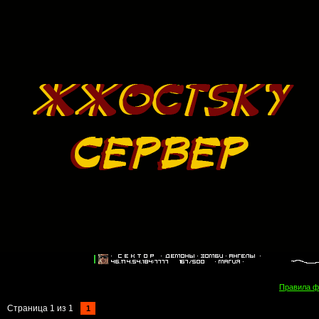
Правила 
Страница
1
из
1
1