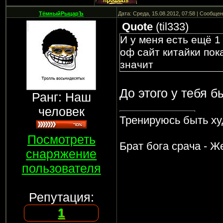
ТёмныйРыцарЪ
Дата: Среда, 15.08.2012, 07:58 | Сообще
Quote
(
til333
)
И у меня есть ещё 1 
оф сайт китайки пок
значит
До этого у тебя б
Ранг: Наш
человек
Тренируюсь быть х
Посмотреть
Брат бога срача - Ж
снаряжение
пользователя
Репутация:
1