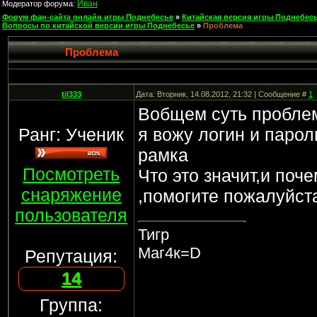
Иван
Модератор форума:
Форум фан-сайта онлайн игры Поднебесье
»
Китайская версия игры Поднебесь
Вопросы по китайской версии игры Поднебесье
»
Проблема
Проблема
til333
Дата: Вторник, 14.08.2012, 21:32 | Сообщение #
1
Вобщем суть проблемы
Ранг: Ученик
я вожу логин и парол
рамка
Посмотреть
Что это значит,и поч
снаряжение
,помогите пожалуйст
пользователя
Тигр
Маг4к=D
Репутация:
14
Группа: