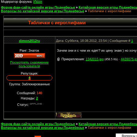
Иван
Модератор форума:
Форум фан-сайта онлайн игры Поднебесье
»
Китайская версия игры Поднебесь
Вопросы по китайской версии игры Поднебесье
»
Таблички с иероглифами
Таблички с иероглифами
dimon2012ru
Дата: Суббота, 18.08.2012, 23:54 | Сообщение #
1
Ранг: Знаток
Зачем они и с чем их едят? их цену знаю ) но хоч
Прикрепления:
1342015.jpg
·
4439075.j
(458.5 Kb)
Посмотреть снаряжение
пользователя
Репутация:
4
Группа: Заблокированные
Сообщений:
140
Награды:
2
Статус:
Форум фан-сайта онлайн игры Поднебесье
»
Китайская версия игры Поднебесь
Вопросы по китайской версии игры Поднебесье
»
Таблички с иероглифами