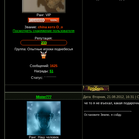
Ранг: VIP
Звание:
china котэ О_о
Посмотреть снаряжение пользователя
Репутация:
233
Группа: Опытные игроки поднебесья
Сообщений:
1625
Награды:
51
Статус:
Mister777
Дата: Вторник, 21.08.2012, 16:31 
че то я не въехал, какая подароч
Остановите Землю, я сойду.
Ранг: Наш человек