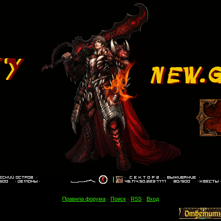
Правила форума
·
Поиск
·
RSS
·
Вход