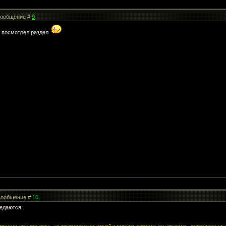
 Сообщение #
9
е посмотрел раздел
| Сообщение #
10
редаются.