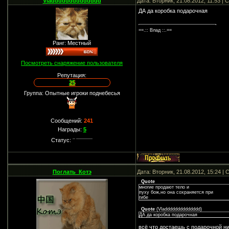
Vladddddddddddddd
Дата: Вторник, 21.08.2012, 11:53 |
ДА да коробка подарочная
==.:: Влад ::.==
Ранг: Местный
Посмотреть снаряжение пользователя
Репутация:
25
Группа: Опытные игроки поднебесья
Сообщений:
241
Награды:
5
Статус:
Поглать_Котэ
Дата: Вторник, 21.08.2012, 15:24 
Quote
многие продают тело и
пуху бож,но она сохраняется при
гибе
Quote
(
Vladddddddddddddd
)
ДА да коробка подарочная
всё что достаешь с подарочной ни