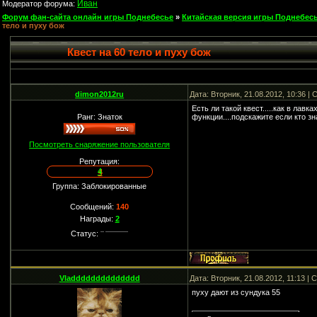
Иван
Модератор форума:
Форум фан-сайта онлайн игры Поднебесье
»
Китайская версия игры Поднебесь
тело и пуху бож
Квест на 60 тело и пуху бож
dimon2012ru
Дата: Вторник, 21.08.2012, 10:36 
Есть ли такой квест.....как в лав
Ранг: Знаток
функции....подскажите если кто зн
Посмотреть снаряжение пользователя
Репутация:
4
Группа: Заблокированные
Сообщений:
140
Награды:
2
Статус:
Vladddddddddddddd
Дата: Вторник, 21.08.2012, 11:13 |
пуху дают из сундука 55