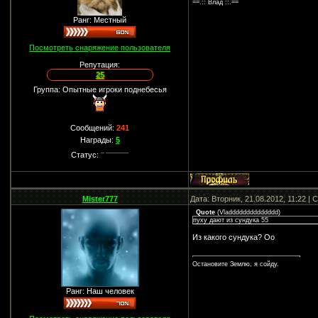
==.:: Влад ::.==
Ранг: Местный
Посмотреть снаряжение пользователя
Репутация:
25
Группа: Опытные игроки поднебесья
Сообщений:
241
Награды:
5
Статус:
Mister777
Дата: Вторник, 21.08.2012, 11:22 |
Quote
(
Vladddddddddddddd
)
пуху дают из сундука 55
Из какого сундука? Оо
Остановите Землю, я сойду.
Ранг: Наш человек