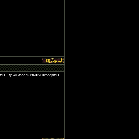
зы....до 40 давали свитки метеориты