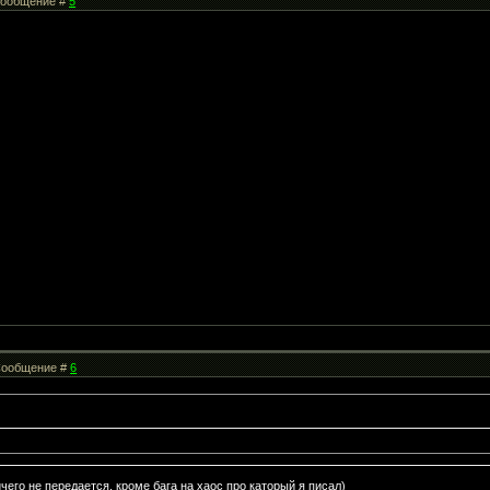
 Сообщение #
5
| Сообщение #
6
чего не передается, кроме бага на хаос про каторый я писал)