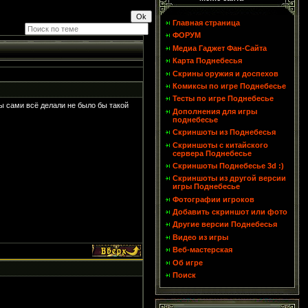
Главная страница
ФОРУМ
Медиа Гаджет Фан-Сайта
Карта Поднебесья
Скрины оружия и доспехов
Комиксы по игре Поднебесье
Тесты по игре Поднебесье
 бы сами всё делали не было бы такой
Дополнения для игры
поднебесье
Скриншоты из Поднебесья
Скриншоты с китайского
сервера Поднебесье
Скриншоты Поднебесье 3d :)
Скриншоты из другой версии
игры Поднебесье
Фотографии игроков
Добавить скриншот или фото
Другие версии Поднебесья
Видео из игры
Веб-мастерская
Об игре
Поиск