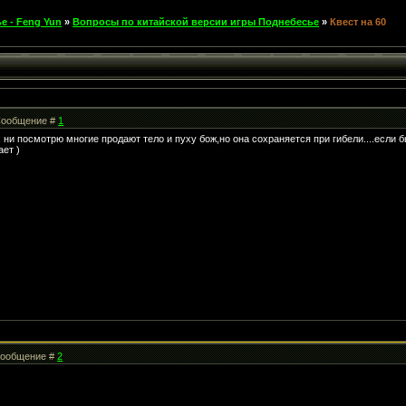
е - Feng Yun
»
Вопросы по китайской версии игры Поднебесье
»
Квест на 60
| Сообщение #
1
ках ни посмотрю многие продают тело и пуху бож,но она сохраняется при гибели....если
ает )
 Сообщение #
2