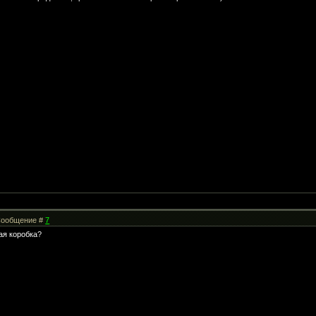
| Сообщение #
7
ная коробка?