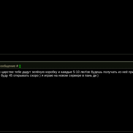
| Сообщение #
8
 царстве тебе дадут зелёную коробку и каждые 5-10 лвл'ов будешь получать из неё при
буду 45 открывать скоро ) я играю на новом сервере в пань ди )