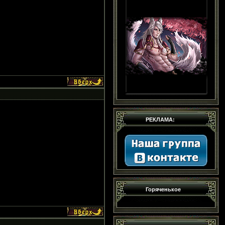
РЕКЛАМА:
Горяченькое