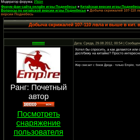
Иван
Модератор форума:
Форум фан-сайта онлайн игры Поднебесье
»
Китайская версия игры Поднебесь
Вопросы по китайской версии игры Поднебесье
»
Добыча скрижалей 107-110 лв
версии Поднебесь
Добыча скрижалей 107-110 лвла и выше в кит. 
ffffffffff
Дата: Среда, 29.08.2012, 00:54 | Сообще
Хотел бы спросить, а как делаются или 
досп/бижу на китайке? Просто интересн
Жир свисает с боков Дреда - только Empire, тол
Ранг: Почетный
автор
Посмотреть
снаряжение
пользователя