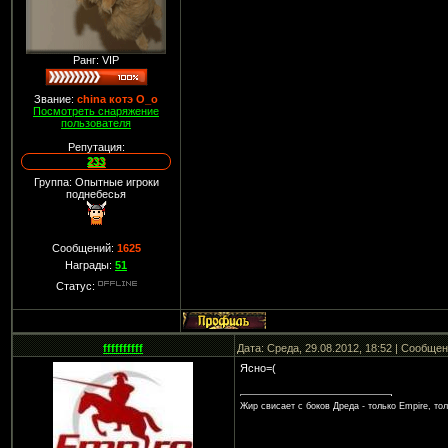
Ранг: VIP
Звание:
china котэ О_о
Посмотреть снаряжение
пользователя
Репутация:
233
Группа: Опытные игроки
поднебесья
Сообщений:
1625
Награды:
51
Статус:
ffffffffff
Дата: Среда, 29.08.2012, 18:52 | Сообще
Ясно=(
Жир свисает с боков Дреда - только Empire, тол