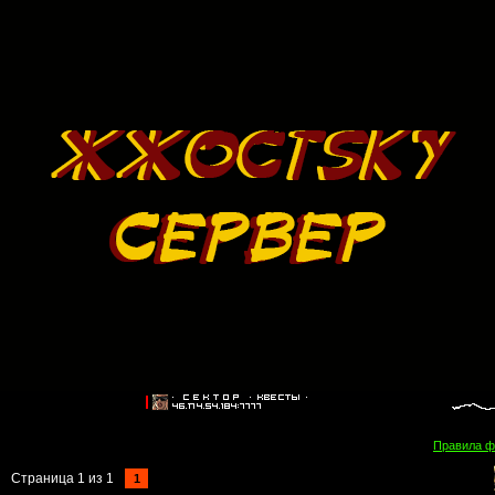
Правила 
Страница
1
из
1
1