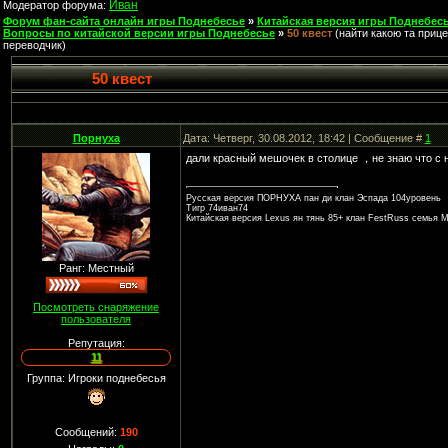
Иван
Модератор форума:
Форум фан-сайта онлайн игры Поднебесье
»
Китайская версия игры Поднебесь
Вопросы по китайской версии игры Поднебесье
»
50 квест
(найти какою та приц
переводчик)
50 квест
Порнуха
Дата: Четверг, 30.08.2012, 18:42 | Сообщение #
1
дали красный мешочек в столице ，не знаю что с 
Русская версия ПОРНУХА пан ди клан Эспада 104уровень
Тигр 74иван74
Китайская версия Lexus ян тянь 85+ клан FestRuss семья 
Ранг: Местный
Посмотреть снаряжение
пользователя
Репутация:
11
Группа: Игроки поднебесья
Сообщений:
190