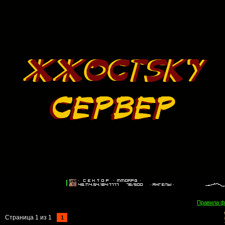
Правила 
Страница
1
из
1
1