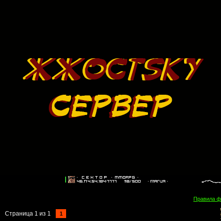
Правила 
Страница
1
из
1
1