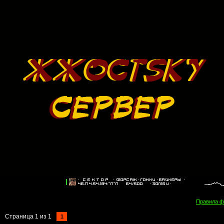
Правила 
Страница
1
из
1
1