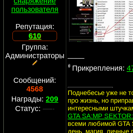
снаряжение
пользователя
Репутация:
610
Группа:
____
Администраторы
Прикрепления:
4
Сообщений:
4568
Поднебесье уже не то
Награды:
209
про жизнь, но припр
Статус:
интересными штучкам
GTA SA:MP SEKTOR: 
всеми любимой GTA 
день, магия, личные 