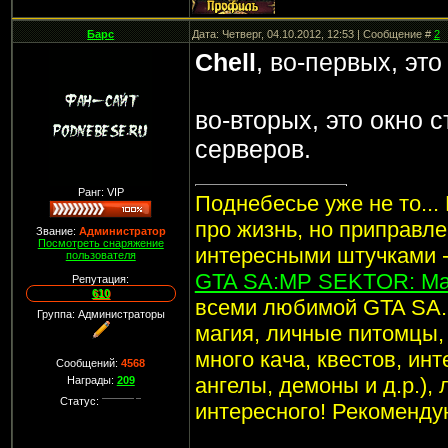
Барс
Дата: Четверг, 04.10.2012, 12:53 | Сообщение #
2
Chell
, во-первых, это
во-вторых, это окно с
серверов.
Ранг: VIP
Поднебесье уже не то...
про жизнь, но приправл
Звание:
Администратор
Посмотреть снаряжение
интересными штучками -
пользователя
GTA SA:MP SEKTOR: Маг
Репутация:
610
всеми любимой GTA SA. 
Группа: Администраторы
магия, личные питомцы, 
много кача, квестов, ин
Сообщений:
4568
ангелы, демоны и д.р.),
Награды:
209
Статус:
интересного! Рекоменду