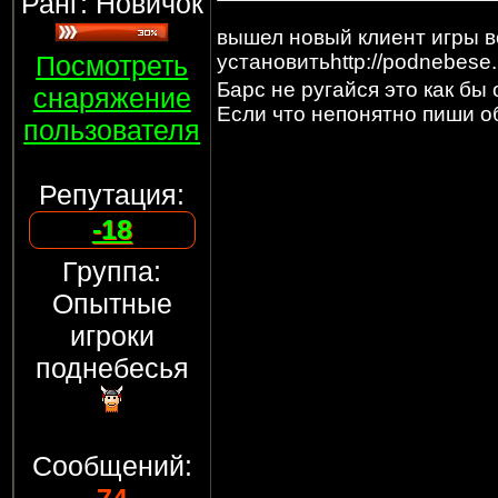
Ранг: Новичок
вышел новый клиент игры в
Посмотреть
установитьhttp://podnebese.
Барс не ругайся это как б
снаряжение
Если что непонятно пиши 
пользователя
Репутация:
-18
Группа:
Опытные
игроки
поднебесья
Сообщений: