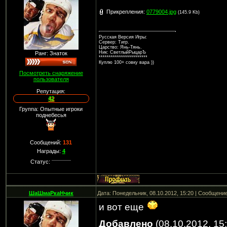
Прикрепления:
0779004.jpg
(145.9 Kb)
Русская Версия Игры:
Сервер: Тигр.
Царство: Янь-Тянь.
Ник: СветлыйРыцарЪ
Ранг: Знаток
************************
Куплю 100+ совку вара ))
Посмотреть снаряжение
пользователя
Репутация:
42
Группа: Опытные игроки
поднебесья
Сообщений:
131
Награды:
4
Статус:
ШаШмаРкаНчик
Дата: Понедельник, 08.10.2012, 15:20 | Сообщени
и вот еще
Добавлено
(08.10.2012, 15