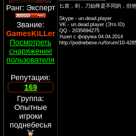
匕首，剑，刀始终是不同的，但
Ранг: Эксперт
Skype - un.dead.player
Звание:
VK - un.dead.player (Это ID)
QQ - 2035694275
GamesKiLLer
Ушел с форума 04.04.2014
Посмотреть
http://podnebese.ru/forum/10-428
снаряжение
пользователя
Репутация:
169
Группа:
Опытные
игроки
поднебесья