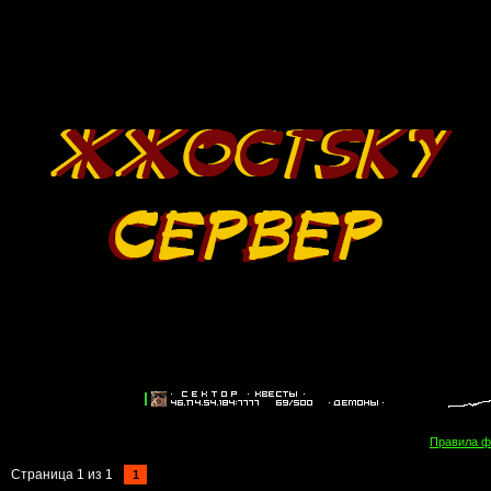
Правила 
Страница
1
из
1
1