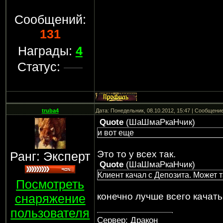
Сообщений:
131
Награды:
4
Статус:
truba4
Дата: Понедельник, 08.10.2012, 15:47 | Сообщени
Quote
(
ШаШмаРкаНчик
)
и вот еще
Это то у всех так.
Ранг: Эксперт
Quote
(
ШаШмаРкаНчик
)
Клиент качал с Депозита. Может 
Посмотреть
конечно лучше всего качат
снаряжение
пользователя
Сервер: Дракон