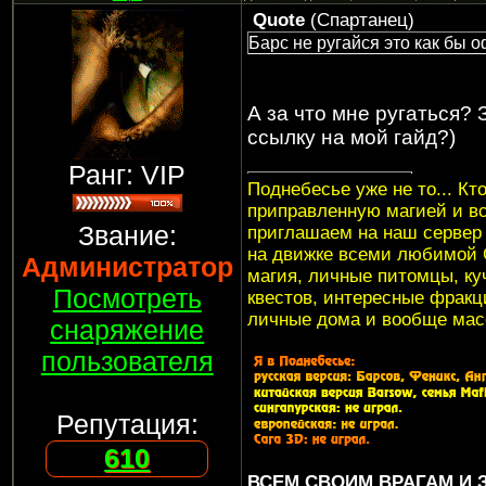
Quote
(
Спартанец
)
Барс не ругайся это как бы 
А за что мне ругаться? 
ссылку на мой гайд?)
Ранг: VIP
Поднебесье уже не то... Кт
приправленную магией и в
Звание:
приглашаем на наш серве
на движке всеми любимой G
Администратор
магия, личные питомцы, куч
Посмотреть
квестов, интересные фракци
личные дома и вообще мас
снаряжение
пользователя
Репутация:
610
ВСЕМ СВОИМ ВРАГАМ И