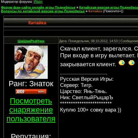
Иван
Модератор форума:
Форум фан-сайта онлайн игры Поднебесье
»
Китайская версия игры Поднебесь
Вопросы по китайской версии игры Поднебесье
»
Китайка
(Помогите=))
Китайка
ШаШмаРкаНчик
Дата: Понедельник, 08.10.2012, 14:53 | Сообщени
Скачал клиент, зарегался. 
При входе в игру вылетает.
закрывается клиент.
Русская Версия Игры:
Ранг: Знаток
Сервер: Тигр.
Царство: Янь-Тянь.
Ник: СветлыйРыцарЪ
Посмотреть
************************
снаряжение
Куплю 100+ совку вара ))
пользователя
Репутация: