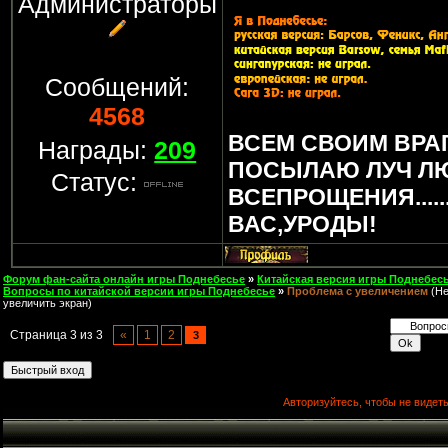
Администраторы
Сообщений:
4568
ВСЕМ СВОИМ ВРА
Награды:
209
ПОСЫЛАЮ ЛУЧ Л
Статус:
ВСЕПРОЩЕНИЯ.....
ВАС,УРОДЫ!
Форум фан-сайта онлайн игры Поднебесье
»
Китайская версия игры Поднебесь
Вопросы по китайской версии игры Поднебесье
»
Проблема с увеличением
(Н
увеличить экран)
Страница
3
из
3
«
1
2
3
Авторизуйтесь, чтобы не видеть