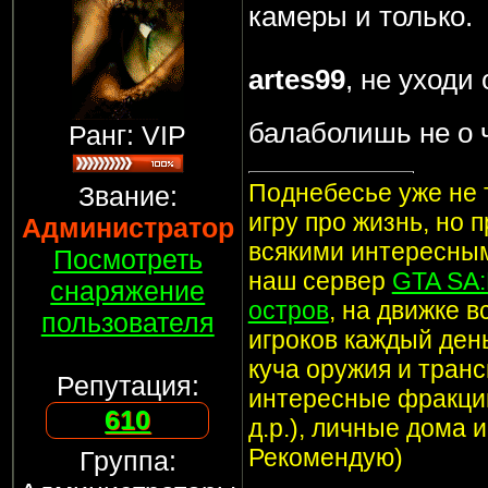
камеры и только.
artes99
, не уходи
балаболишь не о
Ранг: VIP
Поднебесье уже не т
Звание:
игру про жизнь, но 
Администратор
всякими интересным
Посмотреть
наш сервер
GTA SA
снаряжение
остров
, на движке 
пользователя
игроков каждый ден
куча оружия и транс
Репутация:
интересные фракции
610
д.р.), личные дома 
Рекомендую)
Группа: