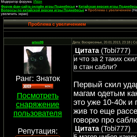
Иван
Модератор форума:
Форум фан-сайта онлайн игры Поднебесье
»
Китайская версия игры Поднебесь
Вопросы по китайской версии игры Поднебесье
»
Проблема с увеличением
(Н
увеличить экран)
Проблема с увеличением
artes99
Дата: Воскресенье, 20.01.2013, 23:18 | 
Цитата
(
Tobi777
)
и что за 2 таких ск
в стан сабли?
Ранг: Знаток
Первый скил удар
магам одетым как 
Посмотреть
это уже 10-40к и
снаряжение
жив то еще рассе
пользователя
говорю про сабл
Цитата
(
Tobi777
)
Репутация:
5 магов нубов каких