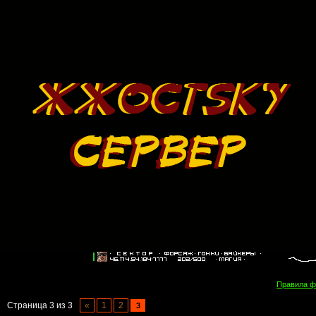
Правила 
Страница
3
из
3
«
1
2
3