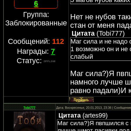
6
Группа:
Нет не нубов таки
Заблокированные
стан от меня пад
Цитата
(
Tobi777
)
Сообщений:
112
Маг сила и не надо 
1 возможно он и не 
Награды:
7
слабый
Статус:
Маг сила?)Я пвп
намного лучше ш
равно падали)И к
Tobi777
Дата: Воскресенье, 20.01.2013, 23:36 | Сообщени
Цитата
(
artes99
)
Маг сила?)Я пвпшился с 
лучше шмот пасивки под 