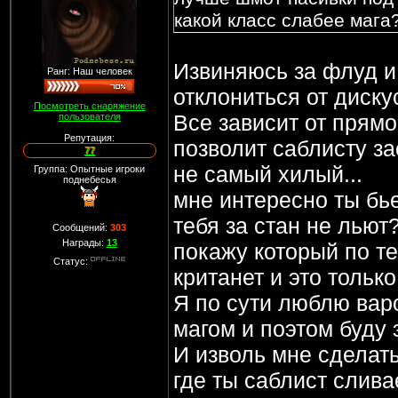
какой класс слабее мага
Извиняюсь за флуд и 
Ранг: Наш человек
отклониться от дискус
Посмотреть снаряжение
Все зависит от прямо
пользователя
Репутация:
позволит саблисту за
77
не самый хилый...
Группа: Опытные игроки
поднебесья
мне интересно ты бье
тебя за стан не льют?
Сообщений:
303
Награды:
13
покажу который по т
Статус:
кританет и это только 
Я по сути люблю варо
магом и поэтом буду 
И изволь мне сделать
где ты саблист слива