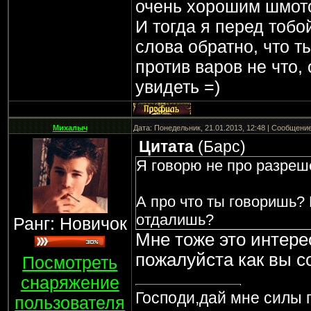
очень хорошим шмото
И тогда я перед тобо
слова обратно, что т
против варов не что, 
увидеть =)
Михалыч
Дата: Понедельник, 21.01.2013, 12:48 | Сообщени
Цитата
(
Барс
)
Я говорю не про разреш
А про что ты говоришь? 
отдалишь?
Ранг: Новичок
Мне тоже это интер
пожалуйста как вы с
Посмотреть
снаряжение
Господи,дай мне силы п
пользователя