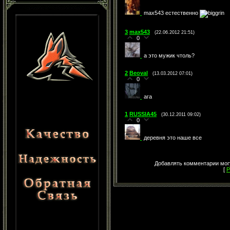
max543 естественно
3
max543
(22.06.2012 21:51)
0
а это мужик чтоль?
2
Beoval
(13.03.2012 07:01)
0
ага
1
RUSSIA45
(30.12.2011 09:02)
0
деревня это наше все
Добавлять комментарии могу
[
Р