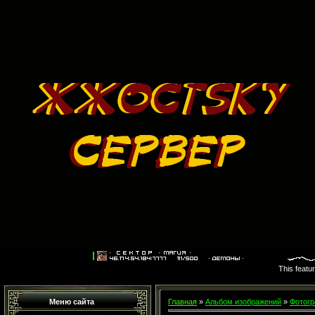
This featu
Меню сайта
Главная
»
Альбом изображений
»
Фотогр