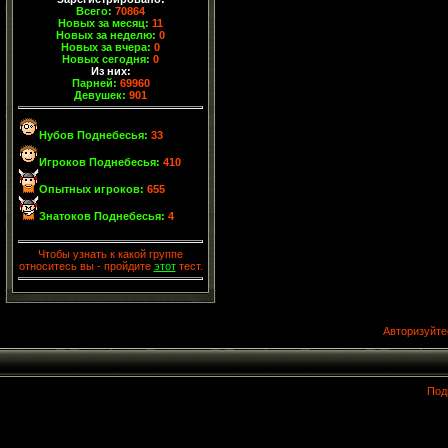
Всего:
70864
Новых за месяц:
11
Новых за неделю:
0
Новых за вчера:
0
Новых сегодня:
0
Из них:
Парней:
69960
Девушек:
901
Нубов Поднебесья:
33
Игроков Поднебесья:
410
Опытных игроков:
655
Знатоков Поднебесья:
4
Чтобы узнать к какой группе
относитесь вы - пройдите
этот
тест.
Авторизуйте
Под