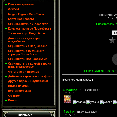
Главная страница
ФОРУМ
Медиа Гаджет Фан-Сайта
Просмотров
: 29
Дата
: 1
Карта Поднебесья
Скрины оружия и доспехов
Просмотреть и
Комиксы по игре Поднебесье
Тесты по игре Поднебесье
Дополнения для игры
поднебесье
Скриншоты из Поднебесья
Скриншоты с китайского
сервера Поднебесье
Скриншоты Поднебесье 3d :)
Скриншоты из другой версии
игры Поднебесье
« Предыдущая
|
29
30
3
Фотографии игроков
Добавить скриншот или фото
Всего комментариев
:
5
Другие версии Поднебесья
Видео из игры
5
magring
(13.06.2013 00:36)
Веб-мастерская
0
Об игре
Поиск
4
truba4
(15.07.2012 23:28)
0
РЕКЛАМА: