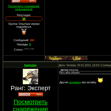
Посмотреть снаряжение
пользователя
Репутация:
34
Группа: Опытные игроки
поднебесья
Сообщений:
160
Награды:
0
Статус:
Darksider
Дата: Четверг, 03.01.2013, 10:53 | Сообщ
Цитата
(
fatusha
)
Пол сайта облазил
Другая
половина
про китайку
Ранг: Эксперт
Посмотреть
снаряжение