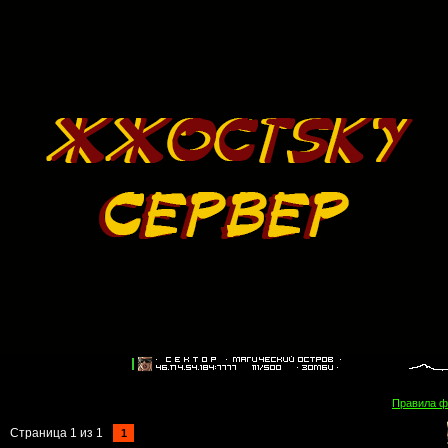
Правила 
Страница
1
из
1
1