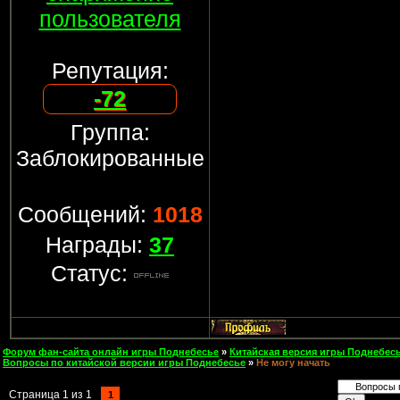
пользователя
Репутация:
-72
Группа:
Заблокированные
Сообщений:
1018
Награды:
37
Статус:
Форум фан-сайта онлайн игры Поднебесье
»
Китайская версия игры Поднебесь
Вопросы по китайской версии игры Поднебесье
»
Не могу начать
Страница
1
из
1
1