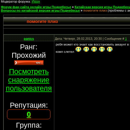
Иван
Модератор форума:
Форум фан-сайта онлайн игры Поднебесье
»
Китайская версия игры Поднебесь
Вопросы по китайской версии игры Поднебесье
»
помогите плиз
(проблемы с ак
помогите плиз
panics
Дата: Четверг, 28.02.2013, 20:30 | Сообщение #
1
Ранг:
ребя может кто знает как восстановить аккаунт в 
комп слетел
Прохожий
Посмотреть
снаряжение
пользователя
Репутация:
0
Группа: