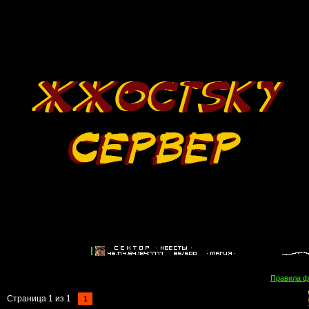
Правила 
Страница
1
из
1
1