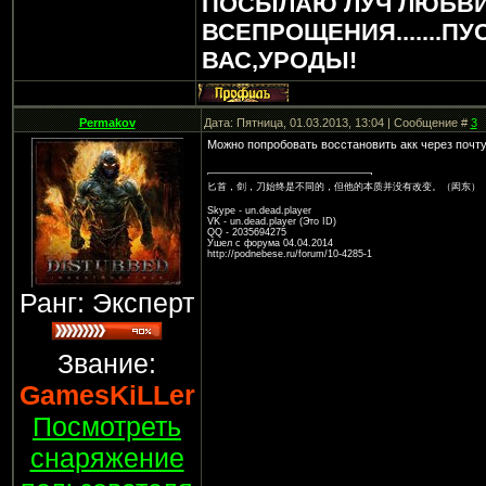
ПОСЫЛАЮ ЛУЧ ЛЮБВИ
ВСЕПРОЩЕНИЯ.......ПУ
ВАС,УРОДЫ!
Permakov
Дата: Пятница, 01.03.2013, 13:04 | Сообщение #
3
Можно попробовать восстановить акк через почту
匕首，剑，刀始终是不同的，但他的本质并没有改变。（闳东）
Skype - un.dead.player
VK - un.dead.player (Это ID)
QQ - 2035694275
Ушел с форума 04.04.2014
http://podnebese.ru/forum/10-4285-1
Ранг: Эксперт
Звание:
GamesKiLLer
Посмотреть
снаряжение