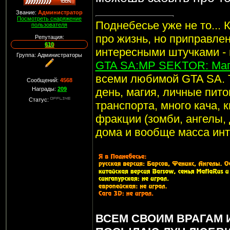
Звание:
Администратор
Посмотреть снаряжение
Поднебесье уже не то... 
пользователя
про жизнь, но приправле
Репутация:
610
интересными штучками -
Группа: Администраторы
GTA SA:MP SEKTOR: Маг
всеми любимой GTA SA. 
Сообщений:
4568
Награды:
209
день, магия, личные пито
Статус:
транспорта, много кача, 
фракции (зомби, ангелы, 
дома и вообще масса инт
ВСЕМ СВОИМ ВРАГАМ 