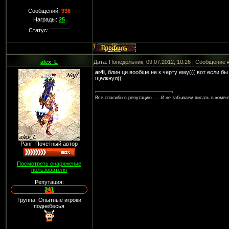
Сообщений:
936
Награды:
25
Статус:
alex_L
Дата: Понедельник, 09.07.2012, 10:26 | Сообщение 
ar4i
, блин ци вообще не к черту ему((( вот если бы
щелкнул((
Все спасибо в репутацию .....И не забываем писать в комента
Ранг: Почетный автор
Посмотреть снаряжение
пользователя
Репутация:
241
Группа: Опытные игроки
поднебесья