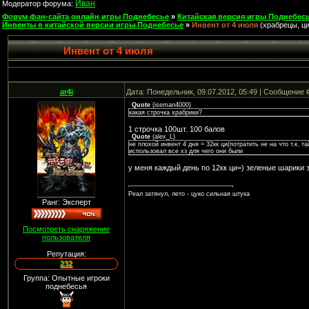
Иван
Модератор форума:
Форум фан-сайта онлайн игры Поднебесье
»
Китайская версия игры Поднебесь
Инвенты в китайской версии игры Поднебесье
»
Инвент от 4 июля
(храбрецы, ци
Инвент от 4 июля
ar4i
Дата: Понедельник, 09.07.2012, 05:49 | Сообщение 
Quote
(
iseman4000
)
какая строчка храбрики?
1 строчка 100шт. 100 балов
Quote
(
alex_L
)
не плохой инвент 4 дня = 32кк ци(потратить не на что т.к. 
использовал все хз для чего они были
у меня каждый день по 12кк ци=) зеленые шарики з
Реал затянул, лето - цуко сильная штука
Ранг: Эксперт
Посмотреть снаряжение
пользователя
Репутация:
232
Группа: Опытные игроки
поднебесья