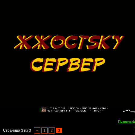
Правила 
Страница
3
из
3
«
1
2
3