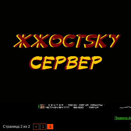
Правила 
Страница
2
из
2
«
1
2