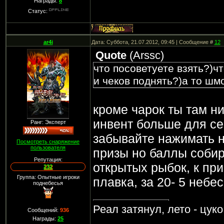
Награды:
8
Статус:
ar4i
Дата: Суббота, 21.07.2012, 09:45 | Сообщение #
12
Quote
(
Arssc
)
что посоветуете взять?)ч
и чеков поднять?)а то шмо
кроме чарок ты там ни
инвент больше для себ
Ранг: Эксперт
забывайте нажимать на
Посмотреть снаряжение
пользователя
призы но баллы собир
Репутация:
открытых рыбок, к при
232
Группа: Опытные игроки
плавка, за 20- 5 небе
поднебесья
Реал затянул, лето - цук
Сообщений:
936
Награды:
25