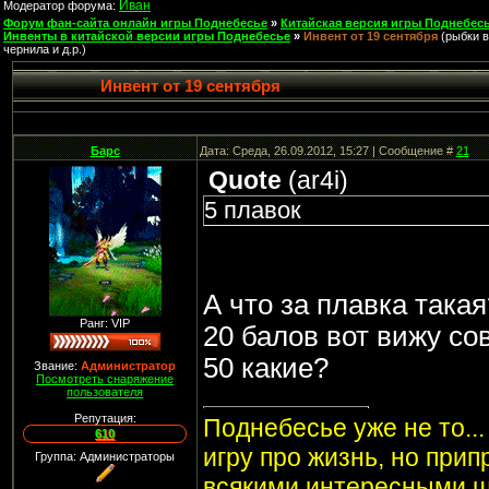
Иван
Модератор форума:
Форум фан-сайта онлайн игры Поднебесье
»
Китайская версия игры Поднебесь
Инвенты в китайской версии игры Поднебесье
»
Инвент от 19 сентября
(рыбки в
чернила и д.р.)
Инвент от 19 сентября
Барс
Дата: Среда, 26.09.2012, 15:27 | Сообщение #
21
Quote
(
ar4i
)
5 плавок
А что за плавка такая
Ранг: VIP
20 балов вот вижу со
50 какие?
Звание:
Администратор
Посмотреть снаряжение
пользователя
Репутация:
Поднебесье уже не то..
610
игру про жизнь, но при
Группа: Администраторы
всякими интересными ш