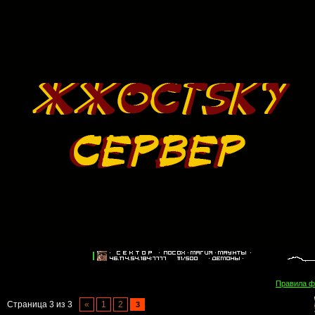
Правила 
Страница
3
из
3
«
1
2
3