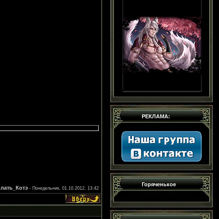
РЕКЛАМА:
Горяченькое
глать_Котэ
-
Понедельник, 01.10.2012, 13:42