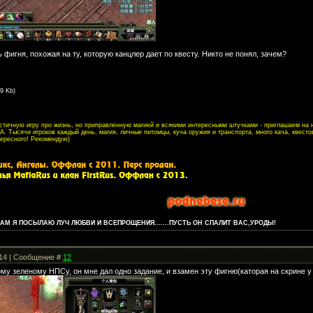
 фигня, похожая на ту, которую канцлер дает по квесту. Никто не понял, зачем?
.9 Kb)
листичную игру про жизнь, но приправленную магией и всякими интересными штучками - приглашаем на
. Тысячи игроков каждый день, магия, личные питомцы, куча оружия и транспорта, много кача, квесто
тересного! Рекомендую)
М Я ПОСЫЛАЮ ЛУЧ ЛЮБВИ И ВСЕПРОЩЕНИЯ.......ПУСТЬ ОН СПАЛИТ ВАС,УРОДЫ!
:14 | Сообщение #
12
ому зеленому НПСу, он мне дал одно задание, и взамен эту фигню(каторая на скрине у 