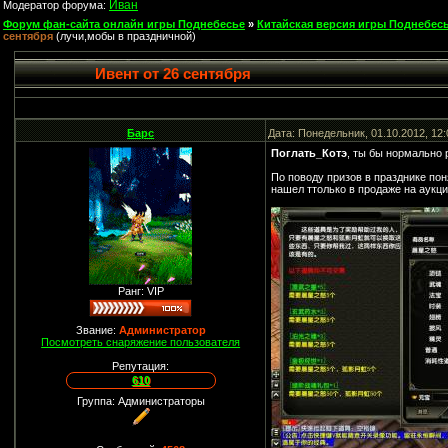
Иван
Модератор форума:
Форум фан-сайта онлайн игры Поднебесье
»
Китайская версия игры Поднебесь
сентября
(лучи,мобы в праздничной)
Ивент от 26 сентября
Барс
Дата: Понедельник, 01.10.2012, 12
Поглать_Котэ
, ты бы нормально р
По поводу призов в празднике пон
нашел ттолько в продаже на аукци
Ранг: VIP
Звание:
Администратор
Посмотреть снаряжение пользователя
Репутация:
610
Группа: Администраторы