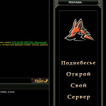
РЕКЛАМА:
 наш сервер
GTA SA:MP SEKTOR: Магический
в, интересные фракции (зомби, ангелы, демоны
тебя), и всё.