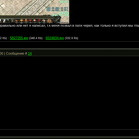
правильно или нет я написал, т.к меня позвал в пати череп, как только я вступил мы т
·
5827255.jpg
·
6524834.jpg
.2 Kb)
(348.4 Kb)
(332.9 Kb)
:00 | Сообщение #
14