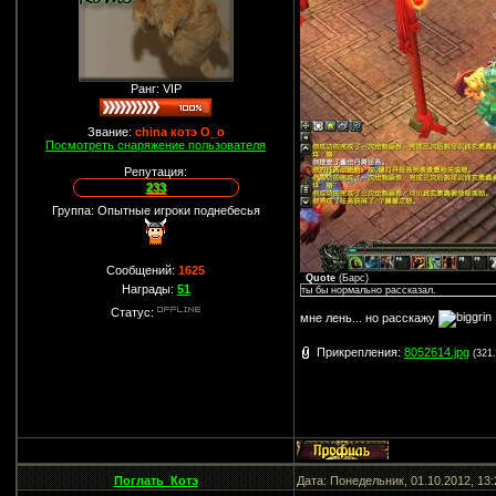
Ранг: VIP
Звание:
china котэ О_о
Посмотреть снаряжение пользователя
Репутация:
233
Группа: Опытные игроки поднебесья
Сообщений:
1625
Quote
(
Барс
)
Награды:
51
ты бы нормально рассказал.
Статус:
мне лень... но расскажу
Прикрепления:
8052614.jpg
(321
Поглать_Котэ
Дата: Понедельник, 01.10.2012, 13