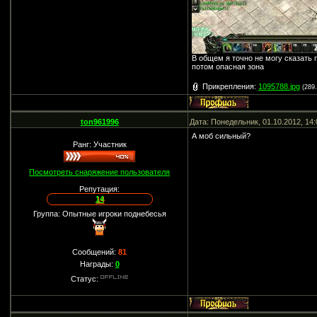
В общем я точно не могу сказать 
потом опасная зона
Прикрепления:
1095788.jpg
(289
ton961996
Дата: Понедельник, 01.10.2012, 14
А моб сильный?
Ранг: Участник
Посмотреть снаряжение пользователя
Репутация:
14
Группа: Опытные игроки поднебесья
Сообщений:
81
Награды:
0
Статус: