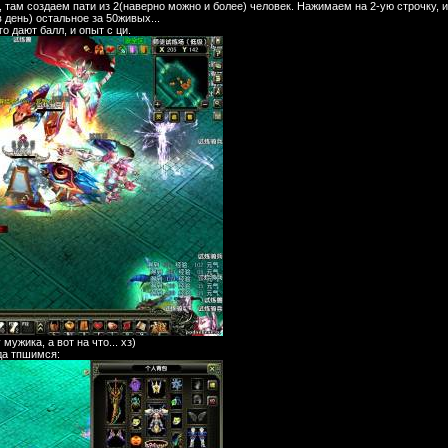
 там создаем пати из 2(наверно можно и более) человек. Нажимаем на 2-ую строчку, 
 день) остальное за 50живых...
о дают балл, и опыт с ци.
мужика, а вот на что... хз)
да тпшимся: