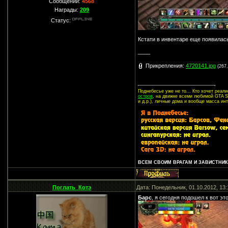
Сообщений:
4568
Награды:
209
Статус:
Кстати в инвентаре еще появилась
____
Прикрепления:
4720141.jpg
(267
Поднебесье уже не то... Кто хочет реа
остров
, на движке всеми любимой GTA SA
и д.р.), личные дома и вообще масса ин
ВСЕМ СВОИМ ВРАГАМ И ЗАВИСТНИКА
Поглать_Котэ
Дата: Понедельник, 01.10.2012, 13
Барс
, я сегодня подошел к вот эт