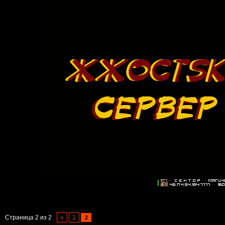
Страница
2
из
2
«
1
2