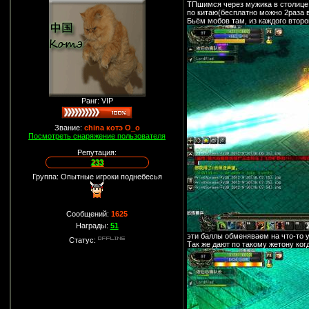
ТПшимся через мужика в столице,
по китаю(бесплатно можно 2раза в
Бьём мобов там, из каждого второг
Ранг: VIP
Звание:
china котэ О_о
Посмотреть снаряжение пользователя
Репутация:
233
Группа: Опытные игроки поднебесья
Сообщений:
1625
Награды:
51
эти баллы обменяваем на что-то у 
Статус:
Так же дают по такому жетону ког