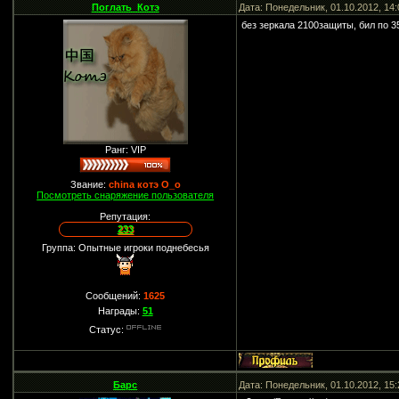
Поглать_Котэ
Дата: Понедельник, 01.10.2012, 14
без зеркала 2100защиты, бил по 3
Ранг: VIP
Звание:
china котэ О_о
Посмотреть снаряжение пользователя
Репутация:
233
Группа: Опытные игроки поднебесья
Сообщений:
1625
Награды:
51
Статус:
Барс
Дата: Понедельник, 01.10.2012, 15