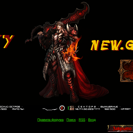
Правила форума
·
Поиск
·
RSS
·
Вход