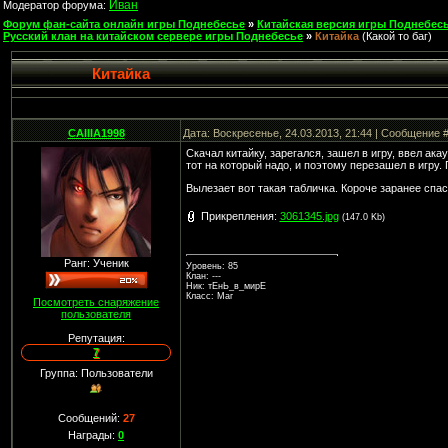
Иван
Модератор форума:
Форум фан-сайта онлайн игры Поднебесье
»
Китайская версия игры Поднебесь
Русский клан на китайском сервере игры Поднебесье
»
Китайка
(Какой то баг)
Китайка
CAIIIA1998
Дата: Воскресенье, 24.03.2013, 21:44 | Сообщение 
Скачал китайку, зарегался, зашел в игру, ввел ака
тот на который надо, и поэтому перезашел в игру.
Вылезает вот такая табличка. Короче заранее спа
Прикрепления:
3061345.jpg
(147.0 Kb)
Ранг: Ученик
Уровень: 85
Клан: ---
Ник: тЕнЬ_в_мирЕ
Класс: Маг
Посмотреть снаряжение
пользователя
Репутация:
7
Группа: Пользователи
Сообщений:
27
Награды:
0