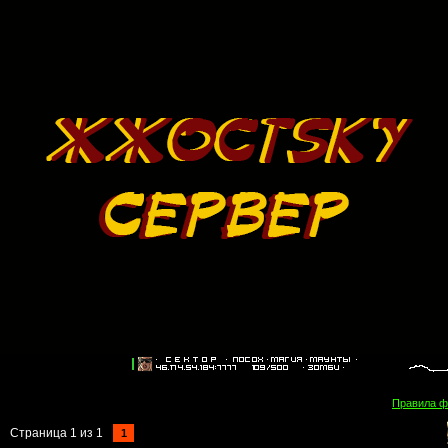
Правила 
Страница
1
из
1
1