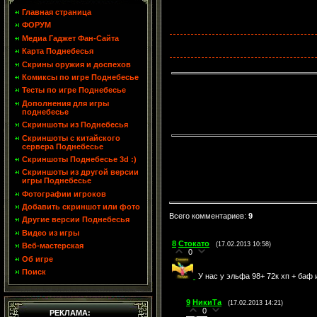
Главная страница
ФОРУМ
Медиа Гаджет Фан-Сайта
Карта Поднебесья
Скрины оружия и доспехов
Комиксы по игре Поднебесье
Тесты по игре Поднебесье
Дополнения для игры
поднебесье
Скриншоты из Поднебесья
Скриншоты с китайского
сервера Поднебесье
Скриншоты Поднебесье 3d :)
Скриншоты из другой версии
игры Поднебесье
Фотографии игроков
Добавить скриншот или фото
Всего комментариев
:
9
Другие версии Поднебесья
Видео из игры
8
Стокато
(17.02.2013 10:58)
Веб-мастерская
0
Об игре
Поиск
У нас у эльфа 98+ 72к хп + баф
9
НикиТа
(17.02.2013 14:21)
0
РЕКЛАМА: