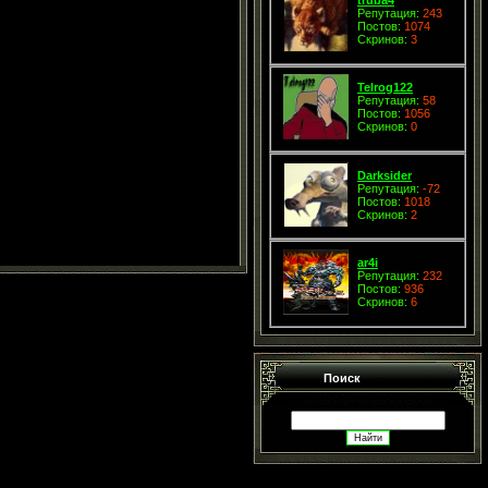
Репутация:
243
Постов:
1074
Скринов:
3
Telrog122
Репутация:
58
Постов:
1056
Скринов:
0
Darksider
Репутация:
-72
Постов:
1018
Скринов:
2
ar4i
Репутация:
232
Постов:
936
Скринов:
6
Поиск