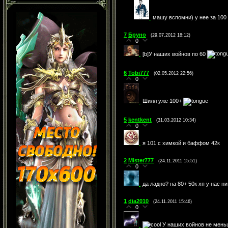
машу вспомни) у нее за 100
7
Бруно
(29.07.2012 18:12)
0
[b]У наших войнов по 60
6
Tobi777
(02.05.2012 22:56)
0
Шилл уже 100+
5
kentkent
(31.03.2012 10:34)
0
я 101 с химкой и баффом 42к
2
Mister777
(24.11.2011 15:51)
0
да ладно? на 80+ 50к хп у нас ни
1
dia2010
(24.11.2011 15:46)
0
У наших войнов не мень