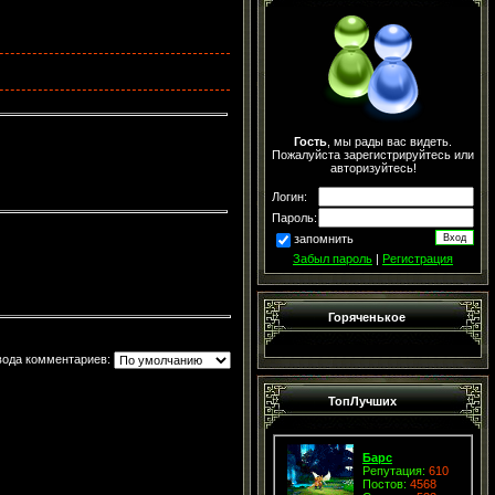
Гость
, мы рады вас видеть.
Пожалуйста зарегистрируйтесь или
авторизуйтесь!
Логин:
Пароль:
запомнить
Забыл пароль
|
Регистрация
Горяченькое
вода комментариев:
ТопЛучших
Барс
Репутация:
610
Постов:
4568