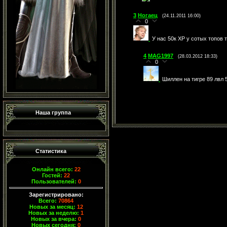
3
Ногаец
(24.11.2011 16:00)
0
У нас 50к ХР у сотых топов т
4
MAG1997
(28.03.2012 18:33)
0
Шиллен на тигре 89 лвл 
Наша группа
Статистика
Онлайн всего:
22
Гостей:
22
Пользователей:
0
Зарегистрировано:
Всего:
70864
Новых за месяц:
12
Новых за неделю:
1
Новых за вчера:
0
Новых сегодня:
0