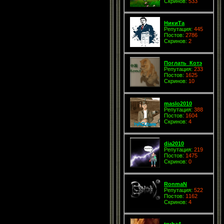
Скринов:
533
НикиТа
Репутация:
445
Постов:
2786
Скринов:
2
Поглать_Котэ
Репутация:
233
Постов:
1625
Скринов:
10
maslo2010
Репутация:
388
Постов:
1604
Скринов:
4
dia2010
Репутация:
219
Постов:
1475
Скринов:
0
RonmaN
Репутация:
522
Постов:
1162
Скринов:
4
truba4