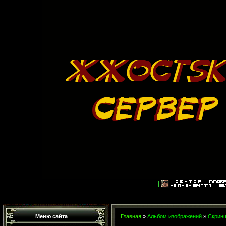
Меню сайта
Главная
»
Альбом изображений
»
Скринш