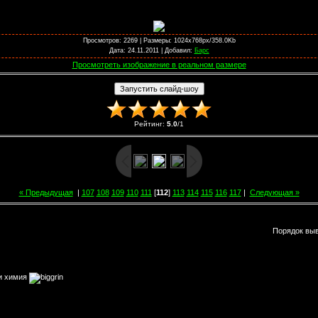
Просмотров
: 2269 |
Размеры
: 1024x768px/358.0Kb
Дата
: 24.11.2011 |
Добавил
:
Барс
Просмотреть изображение в реальном размере
Рейтинг
:
5.0
/
1
« Предыдущая
|
107
108
109
110
111
[
112
]
113
114
115
116
117
|
Следующая »
Порядок вы
 и химия