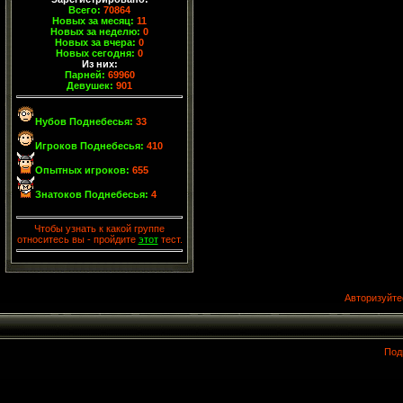
Всего:
70864
Новых за месяц:
11
Новых за неделю:
0
Новых за вчера:
0
Новых сегодня:
0
Из них:
Парней:
69960
Девушек:
901
Нубов Поднебесья:
33
Игроков Поднебесья:
410
Опытных игроков:
655
Знатоков Поднебесья:
4
Чтобы узнать к какой группе
относитесь вы - пройдите
этот
тест.
Авторизуйте
Под