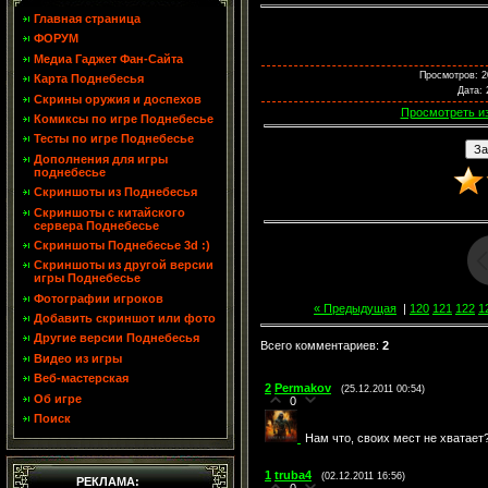
Главная страница
ФОРУМ
Медиа Гаджет Фан-Сайта
Просмотров
: 
Карта Поднебесья
Дата
: 
Скрины оружия и доспехов
Просмотреть и
Комиксы по игре Поднебесье
Тесты по игре Поднебесье
Дополнения для игры
поднебесье
Скриншоты из Поднебесья
Скриншоты с китайского
сервера Поднебесье
Скриншоты Поднебесье 3d :)
Скриншоты из другой версии
игры Поднебесье
Фотографии игроков
« Предыдущая
|
120
121
122
1
Добавить скриншот или фото
Другие версии Поднебесья
Всего комментариев
:
2
Видео из игры
Веб-мастерская
2
Permakov
(25.12.2011 00:54)
Об игре
0
Поиск
Нам что, своих мест не хватает
1
truba4
(02.12.2011 16:56)
РЕКЛАМА: