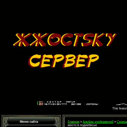
This featu
Меню сайта
Главная
»
Альбом изображений
»
Скринш
место в поднебесье