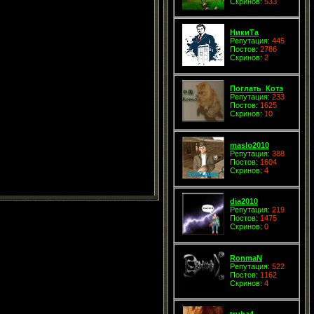
Скринов:
533
НикиТа
Репутация:
445
Постов:
2786
Скринов:
2
Поглать_Котэ
Репутация:
233
Постов:
1625
Скринов:
10
maslo2010
Репутация:
388
Постов:
1604
Скринов:
4
dia2010
Репутация:
219
Постов:
1475
Скринов:
0
RonmaN
Репутация:
522
Постов:
1162
Скринов:
4
truba4