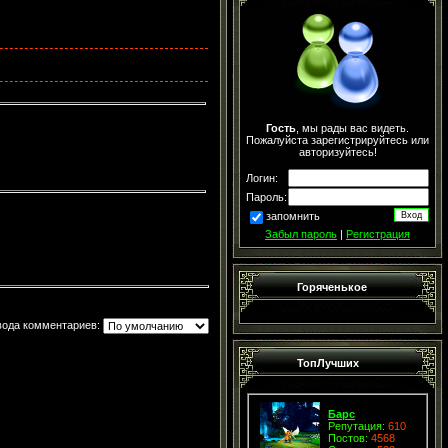
Гость
, мы рады вас видеть.
Пожалуйста зарегистрируйтесь или
авторизуйтесь!
Логин:
Пароль:
запомнить
Забыл пароль
|
Регистрация
Горяченькое
вода комментариев:
ТопЛучших
Барс
Репутация:
610
Постов:
4568