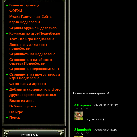
Главная страница
ФОРУМ
Медиа Гаджет Фан-Сайта
Карта Поднебесья
Скрины оружия и доспехов
Комиксы по игре Поднебесье
Тесты по игре Поднебесье
Дополнения для игры
поднебесье
Скриншоты из Поднебесья
Скриншоты с китайского
сервера Поднебесье
Скриншоты Поднебесье 3d :)
Скриншоты из другой версии
игры Поднебесье
Фотографии игроков
Добавить скриншот или фото
Всего комментариев
:
4
Другие версии Поднебесья
Видео из игры
4
Exspress
(24.08.2012 21:27)
Веб-мастерская
0
Об игре
Поиск
под шопом)
3
komisch
(22.08.2012 16:45)
0
РЕКЛАМА: