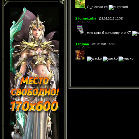
О_о скоко хп
2
tormozuha
(28.02.2012 16:58)
0
мне хотя б половину его ХП
1
truba4
(02.12.2011 16:54)
0