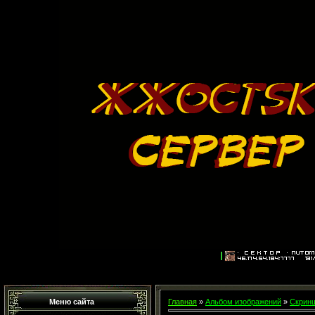
Меню сайта
Главная
»
Альбом изображений
»
Скринш