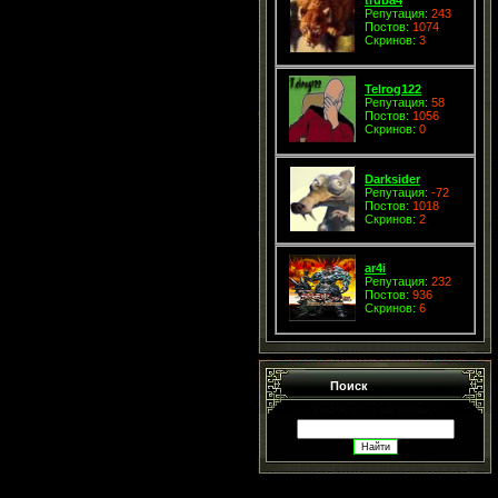
Репутация:
243
Постов:
1074
Скринов:
3
Telrog122
Репутация:
58
Постов:
1056
Скринов:
0
Darksider
Репутация:
-72
Постов:
1018
Скринов:
2
ar4i
Репутация:
232
Постов:
936
Скринов:
6
Поиск