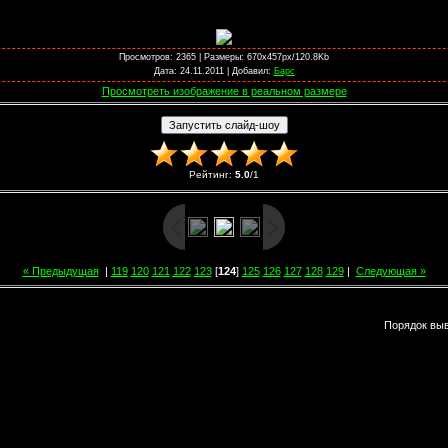
Просмотров
: 2365 |
Размеры
: 670x457px/120.8Kb
Дата
: 24.11.2011 |
Добавил
:
Барс
Просмотреть изображение в реальном размере
Рейтинг
:
5.0
/
1
« Предыдущая
|
119
120
121
122
123
[
124
]
125
126
127
128
129
|
Следующая »
Порядок вы