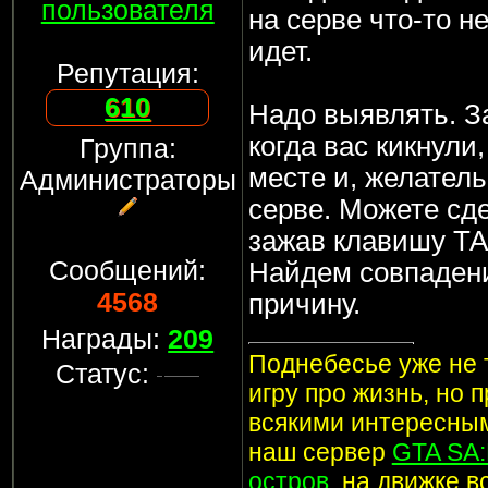
пользователя
на серве что-то не
идет.
Репутация:
610
Надо выявлять. З
когда вас кикнули,
Группа:
месте и, желатель
Администраторы
серве. Можете сде
зажав клавишу ТА
Сообщений:
Найдем совпадени
4568
причину.
Награды:
209
Поднебесье уже не т
Статус:
игру про жизнь, но 
всякими интересным
наш сервер
GTA SA
остров
, на движке 