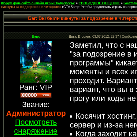
Форум фан-сайта онлайн игры Поднебесье
»
СВОБОДНОЕ ОБЩЕНИЕ
»
Болтал
кикнуты за подозрение в читерстве
(GTA Samp: "чтобы продолжить играть на серве
Баг: Вы были кикнуты за подозрение в читерст
Барс
Дата: Вторник, 03.07.2012, 22:37 | Сообщен
Заметил, что с н
"за подозрение в 
программы" кикае
моменты и всех иг
проходит. Вариант
Ранг: VIP
вариант, что вы в
прогу или коды не
Звание:
Администратор
Косячит хостинг
Посмотреть
сервер и из-за не
снаряжение
Когда заходит ка