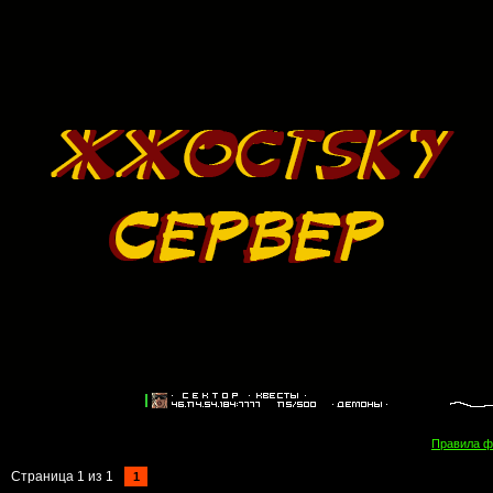
Правила 
Страница
1
из
1
1