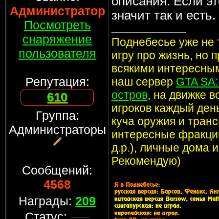
описания. Если эт
Администратор
значит так и есть.
Посмотреть
снаряжение
Поднебесье уже не т
пользователя
игру про жизнь, но 
всякими интересным
Репутация:
наш сервер
GTA SA
остров
, на движке 
610
игроков каждый ден
Группа:
куча оружия и транс
Администраторы
интересные фракции
д.р.), личные дома 
Рекомендую)
Сообщений:
4568
Награды:
209
Статус: