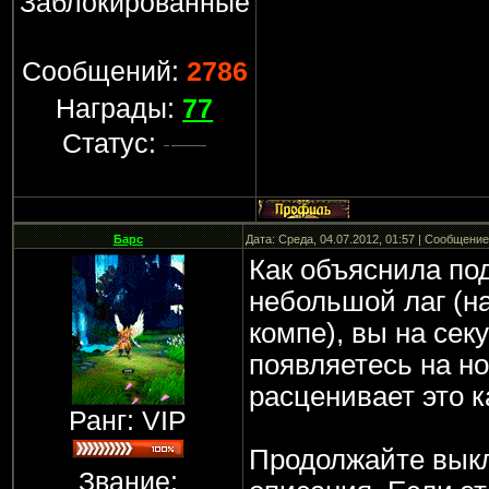
Заблокированные
Сообщений:
2786
Награды:
77
Статус:
Барс
Дата: Среда, 04.07.2012, 01:57 | Сообщени
Как объяснила под
небольшой лаг (н
компе), вы на сек
появляетесь на н
расценивает это к
Ранг: VIP
Продолжайте вык
Звание: