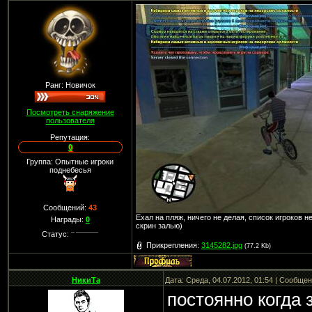
Ранг: Новичок
Посмотреть снаряжение
пользователя
Репутация:
0
Группа: Опытные игроки
поднебесья
Сообщений:
43
Ехал на пляж, ничего не делая, список игроков н
Награды:
0
скрин залью)
Статус:
Прикрепления:
3145282.jpg
(77.2 Kb)
НикиТа
Дата: Среда, 04.07.2012, 01:54 | Сообще
постоянно когда