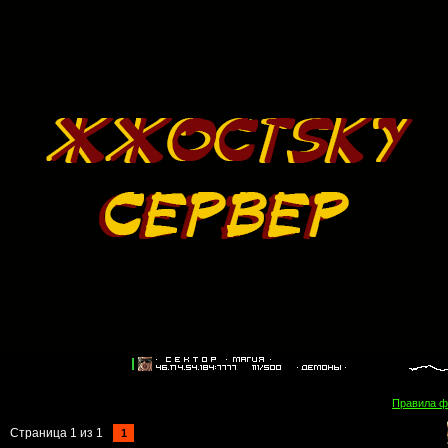
Правила 
Страница
1
из
1
1