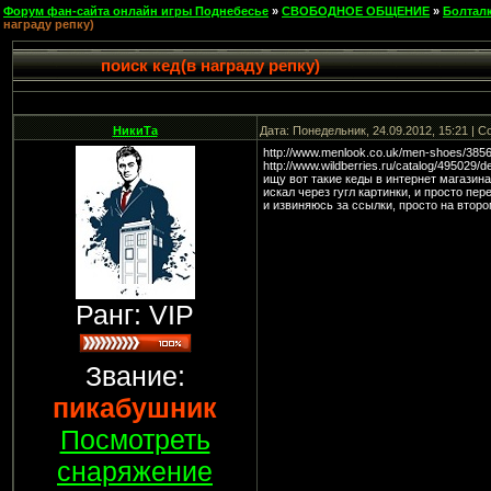
Форум фан-сайта онлайн игры Поднебесье
»
СВОБОДНОЕ ОБЩЕНИЕ
»
Болтал
награду репку)
поиск кед(в награду репку)
НикиТа
Дата: Понедельник, 24.09.2012, 15:21 | 
http://www.menlook.co.uk/men-shoes/38562
http://www.wildberries.ru/catalog/495029
ищу вот такие кеды в интернет магазина
искал через гугл картинки, и просто пер
и извиняюсь за ссылки, просто на втор
Ранг: VIP
Звание:
пикабушник
Посмотреть
снаряжение