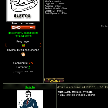
Warface - online
Поднебесье - online
Аллоды - offline
Perfect World - offline
Lineage 2 - offline
Jade Dynasty - offline
Ранг: Наш человек
Сообщ
Посмотреть снаряжение
пользователя
Репутация:
73
Группа: Нубы поднебесья
Сообщений:
277
Награды:
7
Статус:
НикиТа
Дата: Понедельник, 24.09.2012, 15:57 | 
Yura12345
, можешь стирать)
я ищу именно эти две модели(