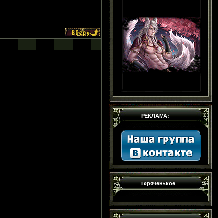
РЕКЛАМА:
Горяченькое