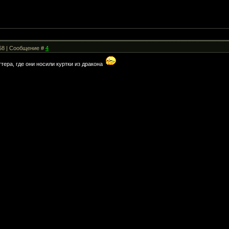
:58 | Сообщение #
4
тера, где они носили куртки из дракона