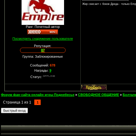
Жир свисает с боков Дреда - только Empi
Ранг: Почетный автор
Посмотреть снаряжение пользователя
Репутация:
87
Группа: Заблокированные
Сообщений:
678
Награды:
9
Статус:
Форум фан-сайта онлайн игры Поднебесье
»
СВОБОДНОЕ ОБЩЕНИЕ
»
Болтал
Страница
1
из
1
1