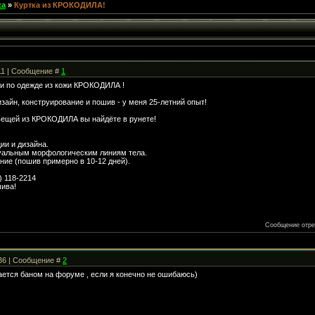
ка
»
Куртка из КРОКОДИЛА!
:11 | Сообщение #
1
ии по одежде из кожи КРОКОДИЛА !
зайн, конструирование и пошив - у меня 25-летний опыт!
вещей из КРОКОДИЛА вы найдёте в рунете!
ии и дизайна.
дуальным морфологическим линиям тела.
ние (пошив примерно в 10-12 дней).
) 118-2214
шива!
Сообщение отр
:36 | Сообщение #
2
ется баном на форуме , если я конечно не ошибаюсь)