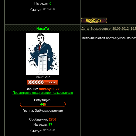
Награды:
0
Статус:
НикиТа
Дата: Воскресенье, 30.09.2012, 19
вспоминаются братья уизли из пот
Ранг: VIP
Звание:
пикабушник
Посмотреть снаряжение пользователя
Репутация:
445
Группа: Заблокированные
Сообщений:
2786
Награды:
77
Статус: