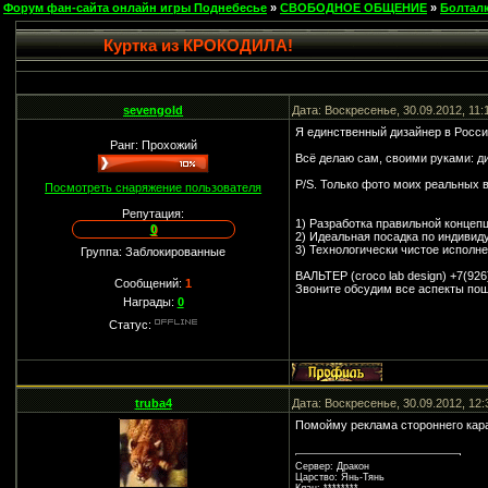
Форум фан-сайта онлайн игры Поднебесье
»
СВОБОДНОЕ ОБЩЕНИЕ
»
Болтал
Куртка из КРОКОДИЛА!
sevengold
Дата: Воскресенье, 30.09.2012, 11
Я единственный дизайнер в Росс
Ранг: Прохожий
Всё делаю сам, своими руками: ди
P/S. Только фото моих реальных 
Посмотреть снаряжение пользователя
Репутация:
1) Разработка правильной концепц
0
2) Идеальная посадка по индиви
3) Технологически чистое исполне
Группа: Заблокированные
ВАЛЬТЕР (croco lab design) +7(926
Сообщений:
1
Звоните обсудим все аспекты по
Награды:
0
Статус:
truba4
Дата: Воскресенье, 30.09.2012, 12
Помойму реклама стороннего кара
Сервер: Дракон
Царство: Янь-Тянь