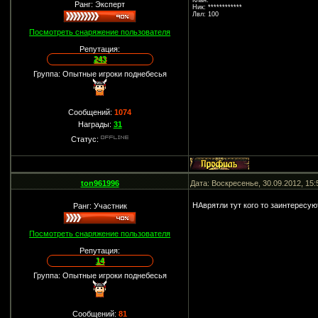
Клан: ********
Ранг: Эксперт
Ник: ************
Лвл: 100
Посмотреть снаряжение пользователя
Репутация:
243
Группа: Опытные игроки поднебесья
Сообщений:
1074
Награды:
31
Статус:
ton961996
Дата: Воскресенье, 30.09.2012, 15
НАврятли тут кого то заинтересую
Ранг: Участник
Посмотреть снаряжение пользователя
Репутация:
14
Группа: Опытные игроки поднебесья
Сообщений:
81