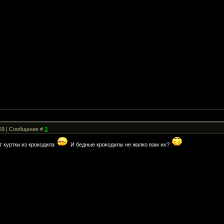
:59 | Сообщение #
3
т куртки из крокодила
И бедные крокодилы не жалко вам их?