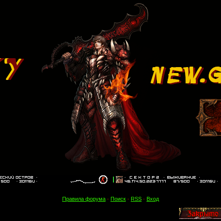
Правила форума
·
Поиск
·
RSS
·
Вход