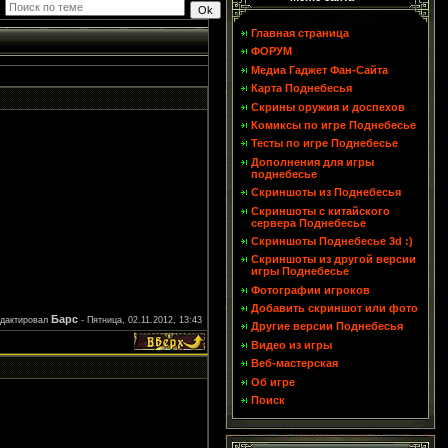
Главная страница
ФОРУМ
Медиа Гаджет Фан-Сайта
Карта Поднебесья
Скрины оружия и доспехов
Комиксы по игре Поднебесье
Тесты по игре Поднебесье
Дополнения для игры
поднебесье
Скриншоты из Поднебесья
Скриншоты с китайского
сервера Поднебесье
Скриншоты Поднебесье 3d :)
Скриншоты из другой версии
игры Поднебесье
Фотографии игроков
Добавить скриншот или фото
Барс
едактировал
-
Пятница, 02.11.2012, 13:43
Другие версии Поднебесья
Видео из игры
Веб-мастерская
Об игре
Поиск