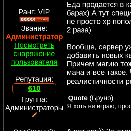
Еда продается в 
Ранг: VIP
барах) А тут спец
не просто хр попо
Звание:
2 раза)
Администратор
Посмотреть
Вообще, сервер у
снаряжение
добавить новых к
пользователя
Причем магию тоже
мана и все такое.
Репутация:
реалистичности ре
610
Quote
(
Бруно
)
Группа:
Я хоть не играю, пр
Администраторы