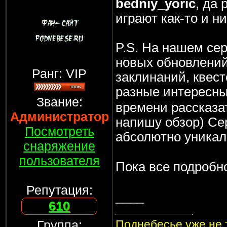
bedniy_yoric
, да 
играют как-то и ни
P.S. На нашем се
новых обновлений
Ранг: VIP
заклинаний, квест
разные интересн
Звание:
времени рассказат
Администратор
напишу обзор) Сер
Посмотреть
абсолютно уника
снаряжение
пользователя
Пока все подробн
Репутация:
____
610
Поднебесье уже не т
Группа: