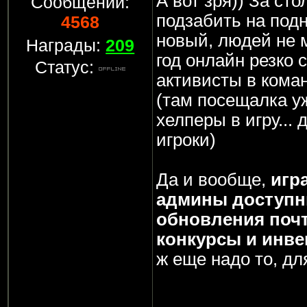
А вот зря)) За ст
Сообщений:
подзабить на подн
4568
новый, людей не 
Награды:
209
год онлайн резко 
Статус:
активисты в коман
(там посещалка уж
хелперы в игру...
игроки)
Да и вообще,
игра
админы доступн
обновления почт
конкурсы и инве
ж еще надо то, дл
____