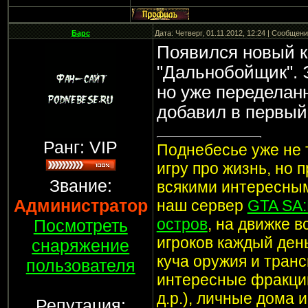
Барс
Дата: Четверг, 01.11.2012, 12:24 | Сообщен
Появился новый к
"Дальнобойщик". 
но уже переделанн
добавил в первый
Ранг: VIP
Поднебесье уже не т
игру про жизнь, но 
Звание:
всякими интересным
Администратор
наш сервер
GTA SA
остров
, на движке 
Посмотреть
игроков каждый ден
снаряжение
куча оружия и транс
пользователя
интересные фракции
д.р.), личные дома 
Репутация: