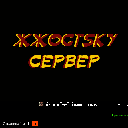
Правила 
Страница
1
из
1
1