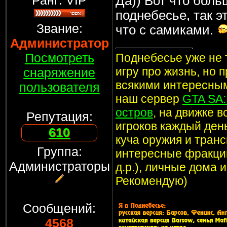
Ранг: VIP
Да)) Вот что боль
поднебесье, так э
Звание:
что с самиками.
Администратор
Посмотреть
Поднебесье уже не т
игру про жизнь, но 
снаряжение
всякими интересным
пользователя
наш сервер
GTA SA
остров
, на движке 
Репутация:
игроков каждый ден
610
куча оружия и транс
Группа:
интересные фракции
Администраторы
д.р.), личные дома 
Рекомендую)
Сообщений:
4568