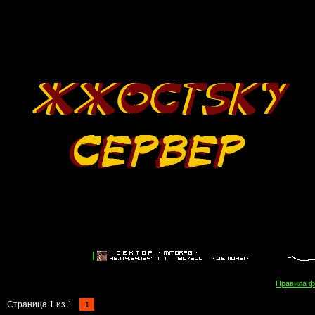
Правила 
Страница
1
из
1
1