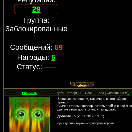
29
Группа:
Заблокированные
Сообщений:
59
Награды:
5
Статус:
FuNSkIeS
Дата: Четверг, 29.11.2012, 19:53 | Сообщение #
2
В поисковике поищи, там очень много гайдов.
Краткo:
Скачай готовый сервер, вставь свой ip и всё.В 
другом этого достаточно, я так думаю.
Добавлено
(29.11.2012, 19:53)
---------------------------------------------
op- сделать администратором игрока