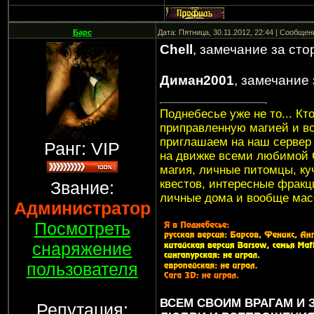
Барс
Дата: Пятница, 30.11.2012, 22:44 | Сообще
Chell
, замечание за сто
Диман2001
, замечание
Поднебесье уже не то... Кт
приправленную магией и в
приглашаем на наш серве
Ранг: VIP
на движке всеми любимой G
магия, личные питомцы, куч
квестов, интересные фракци
Звание:
личные дома и вообще мас
Администратор
Посмотреть
снаряжение
пользователя
ВСЕМ СВОИМ ВРАГАМ И
Репутация: