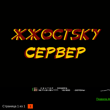
Правила 
Страница
1
из
1
1