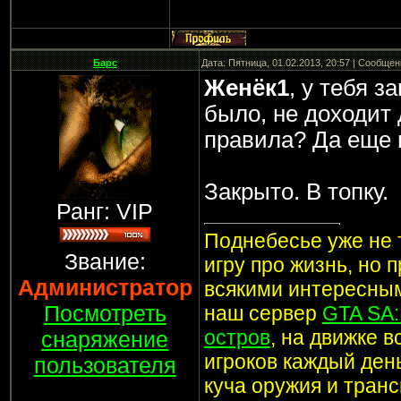
Барс
Дата: Пятница, 01.02.2013, 20:57 | Сообще
Женёк1
, у тебя з
было, не доходит д
правила? Да еще и
Закрыто. В топку.
Ранг: VIP
Поднебесье уже не т
Звание:
игру про жизнь, но 
Администратор
всякими интересным
Посмотреть
наш сервер
GTA SA
остров
, на движке 
снаряжение
игроков каждый ден
пользователя
куча оружия и транс