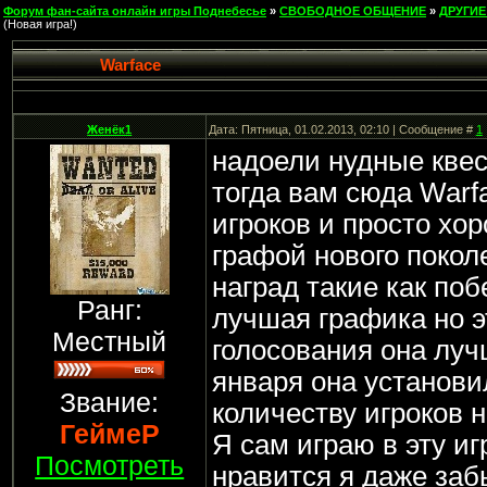
Форум фан-сайта онлайн игры Поднебесье
»
СВОБОДНОЕ ОБЩЕНИЕ
»
ДРУГИЕ
(Новая игра!)
Warface
Женёк1
Дата: Пятница, 01.02.2013, 02:10 | Сообщение #
1
надоели нудные квес
тогда вам сюда Warf
игроков и просто хо
графой нового покол
наград такие как поб
Ранг:
лучшая графика но э
Местный
голосования она лучш
января она установи
Звание:
количеству игроков 
ГеймеР
Я сам играю в эту иг
Посмотреть
нравится я даже заб