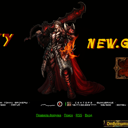
Правила форума
·
Поиск
·
RSS
·
Вход