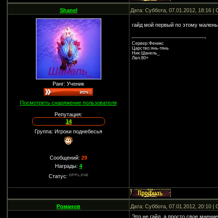
Shanel
Дата: Суббота, 07.01.2012, 18:16 
гайд мой первый по этому мален
Сервер:Феникс
Царство:янь-тянь
Ник:Шанель_
Лвл:80+
Ранг: Ученик
Посмотреть снаряжение пользователя
Репутация:
14
Группа: Игроки поднебесья
Сообщений:
29
Награды:
4
Статус:
Романов
Дата: Суббота, 07.01.2012, 20:10 
Это не гайд, а просто свое мнени