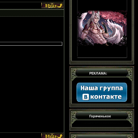
РЕКЛАМА:
Горяченькое