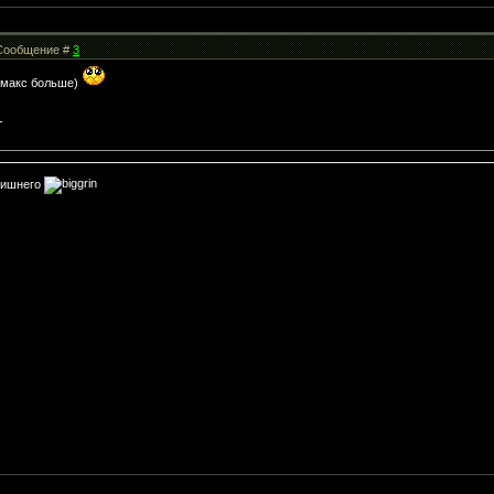
| Сообщение #
3
ы макс больше)
-
 лишнего