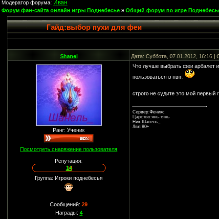
Иван
Модератор форума:
Форум фан-сайта онлайн игры Поднебесье
»
Общий форум по игре Поднебесь
Гайд:выбор пухи для феи
Shanel
Дата: Суббота, 07.01.2012, 16:16 
Что лучше выбрать феи арбалет и
пользоваться в пвп.
строго не судите это мой первый 
Сервер:Феникс
Царство:янь-тянь
Ник:Шанель_
Лвл:80+
Ранг: Ученик
Посмотреть снаряжение пользователя
Репутация:
14
Группа: Игроки поднебесья
Сообщений:
29
Награды:
4