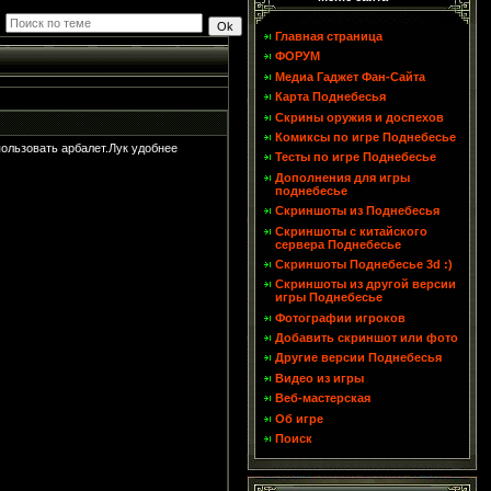
Главная страница
ФОРУМ
Медиа Гаджет Фан-Сайта
Карта Поднебесья
Скрины оружия и доспехов
Комиксы по игре Поднебесье
пользовать арбалет.Лук удобнее
Тесты по игре Поднебесье
Дополнения для игры
поднебесье
Скриншоты из Поднебесья
Скриншоты с китайского
сервера Поднебесье
Скриншоты Поднебесье 3d :)
Скриншоты из другой версии
игры Поднебесье
Фотографии игроков
Добавить скриншот или фото
Другие версии Поднебесья
Видео из игры
Веб-мастерская
Об игре
Поиск