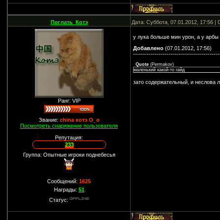
Поглать_Котэ
Дата: Суббота, 07.01.2012, 17:56 
у лука больше мин урон, а у арб
Добавлено
(07.01.2012, 17:56)
--------------------------------------------
Quote
(
Permakov
)
маленький какой-то гайд
зато содержательный, и неслова
Ранг: VIP
Звание:
china котэ О_о
Посмотреть снаряжение пользователя
Репутация:
233
Группа: Опытные игроки поднебесья
Сообщений:
1625
Награды:
51
Статус: