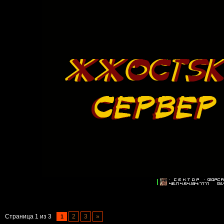
Страница
1
из
3
2
3
»
1