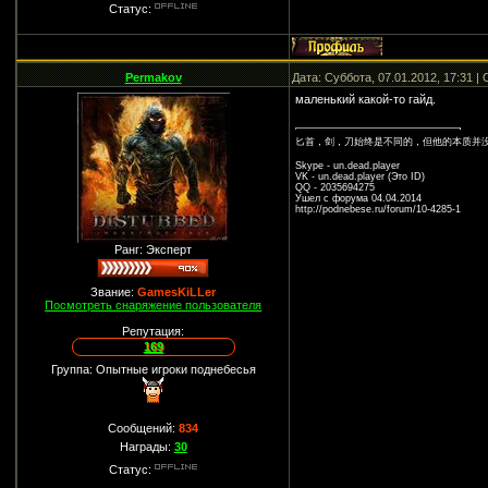
Статус:
Permakov
Дата: Суббота, 07.01.2012, 17:31 
маленький какой-то гайд.
匕首，剑，刀始终是不同的，但他的本质并
Skype - un.dead.player
VK - un.dead.player (Это ID)
QQ - 2035694275
Ушел с форума 04.04.2014
http://podnebese.ru/forum/10-4285-1
Ранг: Эксперт
Звание:
GamesKiLLer
Посмотреть снаряжение пользователя
Репутация:
169
Группа: Опытные игроки поднебесья
Сообщений:
834
Награды:
30
Статус: