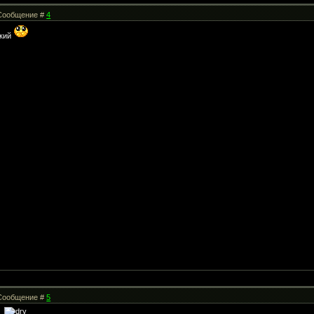
| Сообщение #
4
ький
| Сообщение #
5
е.