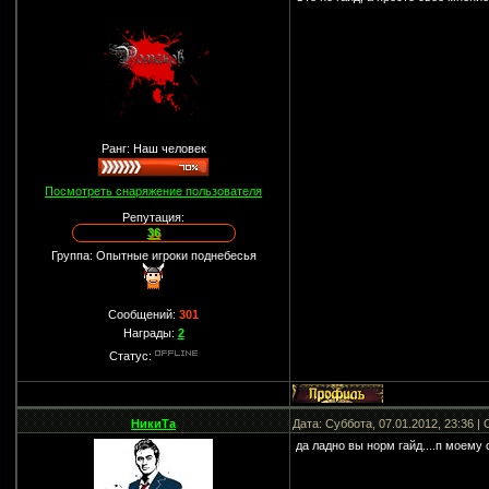
Ранг: Наш человек
Посмотреть снаряжение пользователя
Репутация:
36
Группа: Опытные игроки поднебесья
Сообщений:
301
Награды:
2
Статус:
НикиТа
Дата: Суббота, 07.01.2012, 23:36 
да ладно вы норм гайд....п моему 