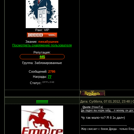
Ранг: VIP
Звание:
пикабушник
Посмотреть снаряжение пользователя
Репутация:
445
Группа: Заблокированные
Сообщений:
2786
Награды:
77
Статус:
ffffffffff
Дата: Суббота, 07.01.2012, 23:48 
Quote
(
НикиТа
)
да ладно вы норм гайд....п моему он до
Чу так мало-то? Я б 1к дал=)
Жир свисает с боков Дреда - только Empi