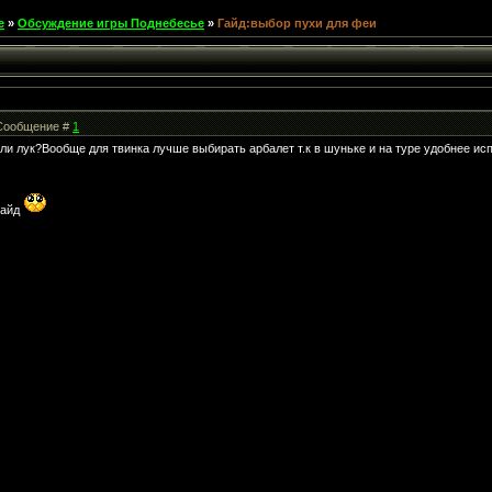
е
»
Обсуждение игры Поднебесье
»
Гайд:выбор пухи для феи
| Сообщение #
1
ли лук?Вообще для твинка лучше выбирать арбалет т.к в шуньке и на туре удобнее ис
гайд