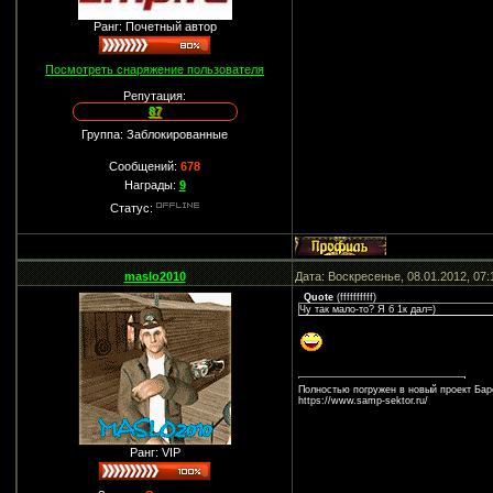
Ранг: Почетный автор
Посмотреть снаряжение пользователя
Репутация:
87
Группа: Заблокированные
Сообщений:
678
Награды:
9
Статус:
maslo2010
Дата: Воскресенье, 08.01.2012, 07
Quote
(
ffffffffff
)
Чу так мало-то? Я б 1к дал=)
Полностью погружен в новый проект Барс
https://www.samp-sektor.ru/
Ранг: VIP