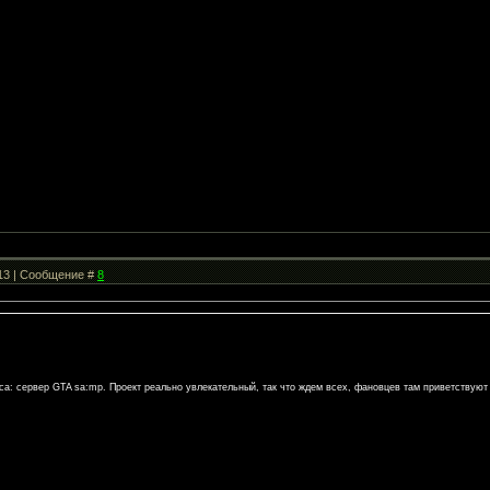
:13 | Сообщение #
8
а: сервер GTA sa:mp. Проект реально увлекательный, так что ждем всех, фановцев там приветствуют 