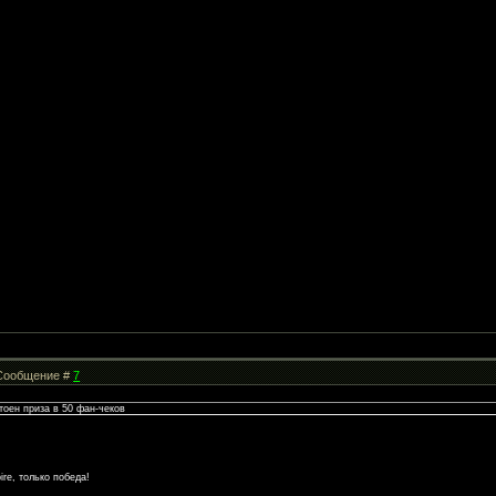
| Сообщение #
7
стоен приза в 50 фан-чеков
re, только победа!