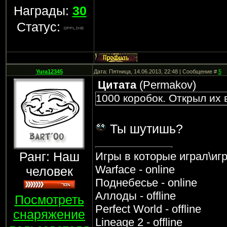
Награды:
30
Статус:
Yura12345
Дата: Пятница, 14.06.2013, 22:48 | Сообщение #
5
Цитата
(
Permakov
)
1000 коробок. Открыл их в
Ты шутишь?
Ранг: Наш
Игры в которые играл\иг
Warface - online
человек
Поднебесье - online
Аллоды - offline
Посмотреть
Perfect World - offline
снаряжение
Lineage 2 - offline