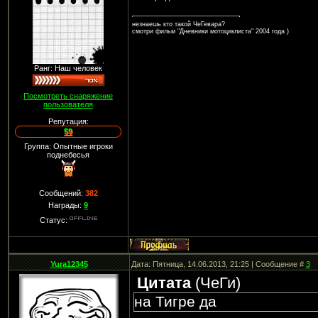
незнаешь кто такой ЧеГевара?
смотри фильм "Дневники мотоциклиста" 2004 года )
Ранг: Наш человек
Посмотреть снаряжение
пользователя
Репутация:
59
Группа: Опытные игроки
поднебесья
Сообщений:
382
Награды:
9
Статус:
Yura12345
Дата: Пятница, 14.06.2013, 21:25 | Сообщение #
3
Цитата
(
ЧеГи
)
на Тигре да