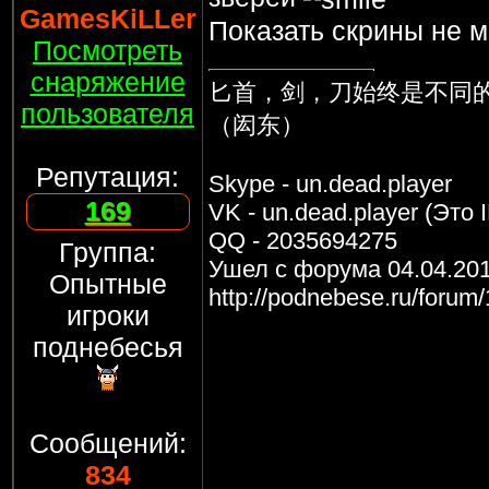
GamesKiLLer
Показать скрины не м
Посмотреть
снаряжение
匕首，剑，刀始终是不同
пользователя
（闳东）
Репутация:
Skype - un.dead.player
169
VK - un.dead.player (Это 
QQ - 2035694275
Группа:
Ушел с форума 04.04.20
Опытные
http://podnebese.ru/forum
игроки
поднебесья
Сообщений:
834