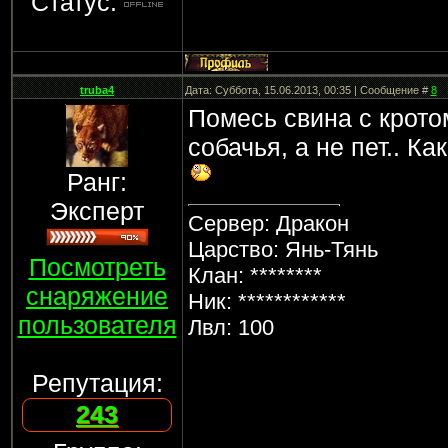
Статус:
truba4
Дата: Суббота, 15.06.2013, 00:35 | Сообщение #
8
Помесь свина с крото
собачья, а не пет.. К
Ранг:
Эксперт
Сервер: Дракон
Царство: Янь-Тянь
Посмотреть
Клан: ********
снаряжение
Ник: ************
пользователя
Лвл: 100
Репутация:
243