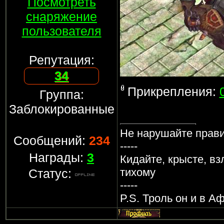
Посмотреть
снаряжение
пользователя
Репутация:
34
Прикрепления:
Группа:
Заблокированные
Не нарушайте прав
Сообщений:
234
-----
Награды:
3
Кидайте, крысте, в
тихому
Статус:
-----
P.S. Троль он и в А