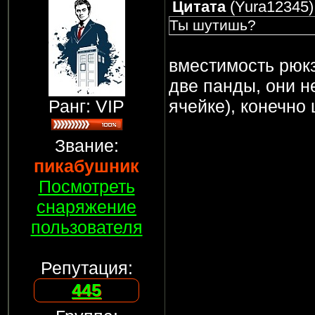
Цитата
(
Yura12345
)
Ты шутишь?
вместимость рюкз
две панды, они н
Ранг: VIP
ячейке), конечно
Звание:
пикабушник
Посмотреть
снаряжение
пользователя
Репутация:
445