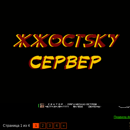
Правила 
Страница
1
из
4
2
3
4
»
1