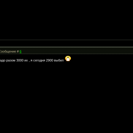
| Сообщение #
6
надо разом 3000 их , я сегодня 2900 выбил