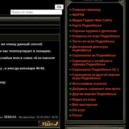
Главная страница
ФОРУМ
Медиа Гаджет Фан-Сайта
Карта Поднебесья
Скрины оружия и доспехов
Комиксы по игре Поднебесье
Тесты по игре Поднебесье
се же опишу данный способ.
Дополнения для игры
поднебесье
н нас телепортирует в локацию.
Скриншоты из Поднебесья
слабые вою в совке +6 не наносят
Скриншоты с китайского
сервера Поднебесье
у , и иногда киновари 40-60.
Скриншоты Поднебесье 3d :)
Скриншоты из другой версии
игры Поднебесье
ицу.
Фотографии игроков
Добавить скриншот или фото
Другие версии Поднебесья
Видео из игры
Веб-мастерская
Об игре
Поиск
ЗЕВАХА
вал
-
Воскресенье, 25.03.2012, 18:32