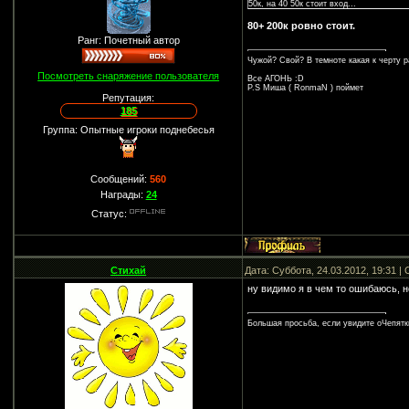
50к, на 40 50к стоит вход...
80+ 200к ровно стоит.
Ранг: Почетный автор
Чужой? Свой? В темноте какая к черту р
Посмотреть снаряжение пользователя
Все АГОНЬ :D
P.S Миша ( RonmaN ) поймет
Репутация:
185
Группа: Опытные игроки поднебесья
Сообщений:
560
Награды:
24
Статус:
Стихай
Дата: Суббота, 24.03.2012, 19:31 
ну видимо я в чем то ошибаюсь, н
Большая просьба, если увидите оЧепятк