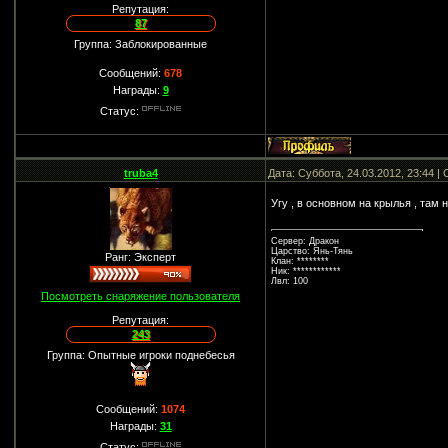
Репутация:
87
Группа: Заблокированные
Сообщений:
678
Награды:
9
Статус:
truba4
Дата: Суббота, 24.03.2012, 23:44 
Угу , в основном на крылья , там 
Сервер: Дракон
Царство: Янь-Тянь
Ранг: Эксперт
Клан: ********
Ник: ************
Лвл: 100
Посмотреть снаряжение пользователя
Репутация:
243
Группа: Опытные игроки поднебесья
Сообщений:
1074
Награды:
31
Статус: