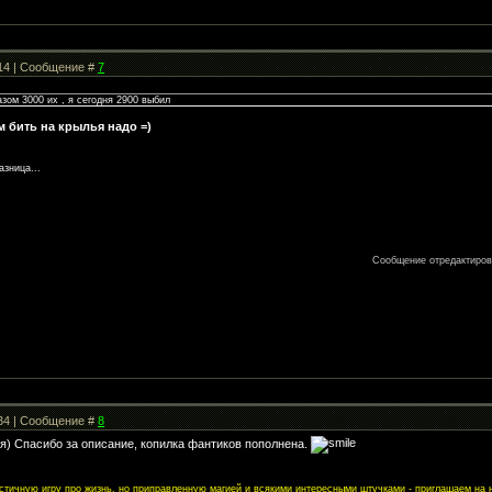
:14 | Сообщение #
7
азом 3000 их , я сегодня 2900 выбил
м бить на крылья надо =)
азница...
Сообщение отредактиро
:34 | Сообщение #
8
ья) Спасибо за описание, копилка фантиков пополнена.
листичную игру про жизнь, но приправленную магией и всякими интересными штучками - приглашаем на