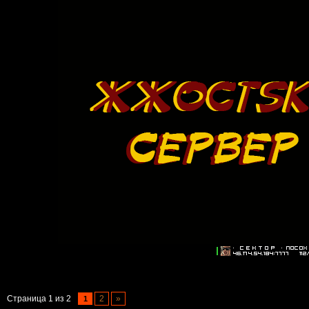
Страница
1
из
2
2
»
1