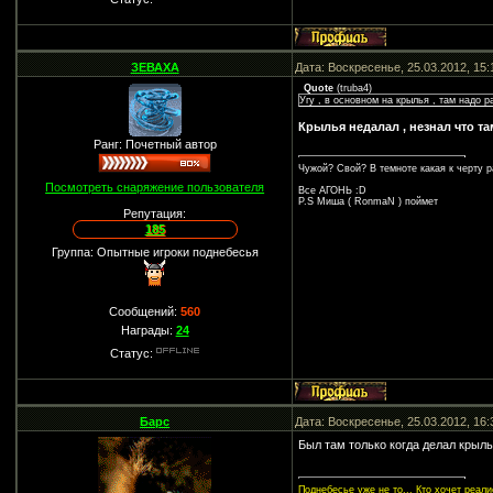
ЗЕВАХА
Дата: Воскресенье, 25.03.2012, 15
Quote
(
truba4
)
Угу , в основном на крылья , там надо р
Крылья недалал , незнал что та
Ранг: Почетный автор
Чужой? Свой? В темноте какая к черту р
Посмотреть снаряжение пользователя
Все АГОНЬ :D
P.S Миша ( RonmaN ) поймет
Репутация:
185
Группа: Опытные игроки поднебесья
Сообщений:
560
Награды:
24
Статус:
Барс
Дата: Воскресенье, 25.03.2012, 16
Был там только когда делал крыл
Поднебесье уже не то... Кто хочет реа