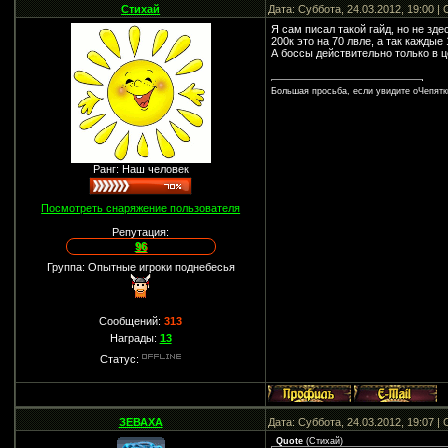
Стихай
Дата: Суббота, 24.03.2012, 19:00 
Я сам писал такой гайд, но не зде
200к это на 70 лвле, а так каждые 
А боссы действительно только в ц
Большая просьба, если увидите оЧепятк
Ранг: Наш человек
Посмотреть снаряжение пользователя
Репутация:
96
Группа: Опытные игроки поднебесья
Сообщений:
313
Награды:
13
Статус:
ЗЕВАХА
Дата: Суббота, 24.03.2012, 19:07 
Quote
(
Стихай
)