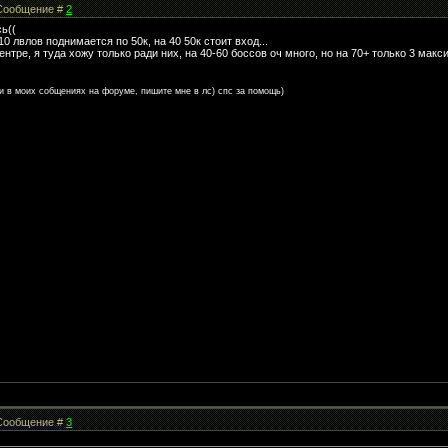
| Сообщение #
2
сь((
10 лвлов поднимается по 50к, на 40 50к стоит вход...
ентре, я туда хожу только ради них, на 40-60 боссов оч много, но на 70+ только 3 мак
и в моих собщениях на форуме, пишите мне в лс) спс за помощь)
| Сообщение #
3