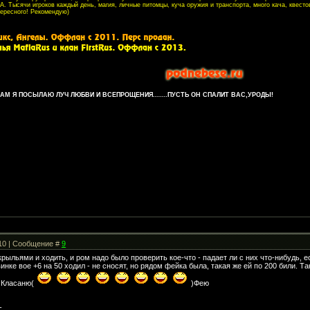
. Тысячи игроков каждый день, магия, личные питомцы, куча оружия и транспорта, много кача, квесто
тересного! Рекомендую)
М Я ПОСЫЛАЮ ЛУЧ ЛЮБВИ И ВСЕПРОЩЕНИЯ.......ПУСТЬ ОН СПАЛИТ ВАС,УРОДЫ!
:10 | Сообщение #
9
крыльями и ходить, и ром надо было проверить кое-что - падает ли с них что-нибудь, е
нке вое +6 на 50 ходил - не сносят, но рядом фейка была, такая же ей по 200 били. Та
а Класаню(
)Фею
-