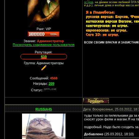
остров
, на движке всеми любимой GTA SA
и д.р.), личные дома и вообще масса ин
Ранг: VIP
Звание:
Администратор
ВСЕМ СВОИМ ВРАГАМ И ЗАВИСТНИКА
Посмотреть снаряжение пользователя
Репутация:
610
Группа: Администраторы
Сообщений:
4568
Награды:
209
Статус:
RUSSIA45
Дата: Воскресенье, 25.03.2012, 18
туды только за пилюльками да за 
сносят урон феям и магам.Я на тви
подробный. Надо было сходить з
Добавлено
(25.03.2012, 18:10)
--------------------------------------------