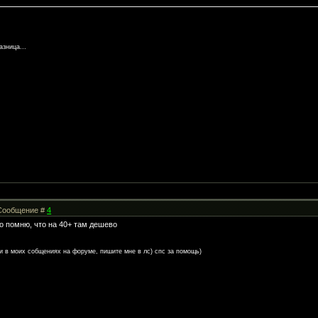
азница...
| Сообщение #
4
о помню, что на 40+ там дешево
и в моих собщениях на форуме, пишите мне в лс) спс за помощь)