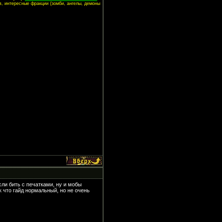
в, интересные фракции (зомби, ангелы, демоны
сли бить с печатками, ну и мобы
к что гайд нормальный, но не очень