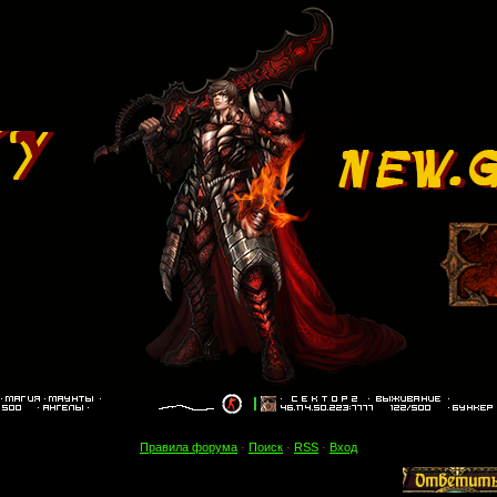
Правила форума
·
Поиск
·
RSS
·
Вход