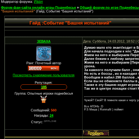
Иван
Модератор форума:
Форум фан-сайта онлайн игры Поднебесье
»
Общий форум по игре Поднебесь
"Башня испытаний"
(Гайд :Событие "Башня испытаний")
Гайд :Событие "Башня испытаний"
ЗЕВАХА
Дата: Суббота, 24.03.2012, 18:52 
Думаю мало кто знает/ходит в Б
Для начала подходим к нпс "Да
Жмем на него и выбираем Перем
Далее бежим к любому запретно
Жмем на него и выбираем [Пере
Ранг: Почетный автор
урона.
За кажного получаем балл , они
Но есть и боссы , их я находил 
Посмотреть снаряжение пользователя
Вообщем я набил 298 баллов , к
Если вы не обменяете баллы в 
Репутация:
Также в эту башню ходят игрок
185
Так же в центре локации стоит
Группа: Опытные игроки поднебесья
Чужой? Свой? В темноте какая к черту р
Все АГОНЬ :D
P.S Миша ( RonmaN ) поймет
Сообщений:
560
Награды:
24
Статус: