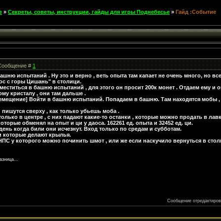
е
»
Секреты, советы, инструкции, гайды для игры Поднебесье
»
Гайд :Событие
| Сообщение #
1
ашню испытаний . Ну это и верно , веть опыта там капает не очень много, но в
ос с горы Цишань" в столици.
еститься в башню испытаний , для этого он просит 200к монет . Отдаем ему и о
му кристалу , они там дальше .
мещение] Войти в башню испытаний. Попадаем в башню. Там находятся мобы , 
 пишутся сверху , как только убьешь моба .
только в центре , с них падают какие-то останки , которые можно продать в лавк
оторые обменял на опыт и ци у даоса. 162261 ед. опыта и 32452 ед. ци.
день когда били они исчезнут. Вход только по средам и субботам.
и которые делают крылья.
 НПС у которого можно починить шмот , или же если наскучило вернуться в стол
азница...
Сообщение отредактиро