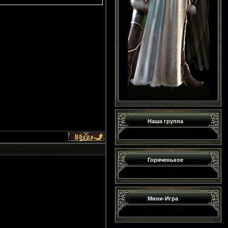
Наша группа
Горяченькое
Мини-Игра