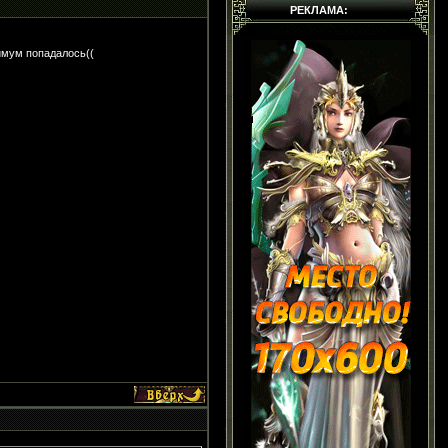
РЕКЛАМА:
симум попадалось((