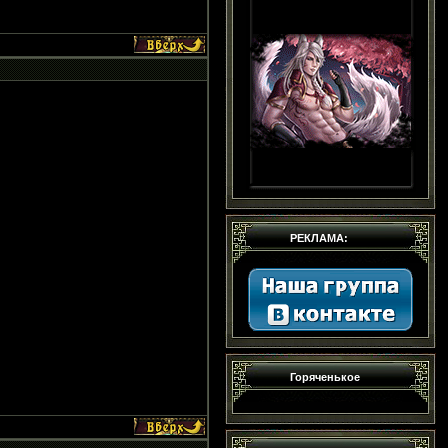
РЕКЛАМА:
Горяченькое