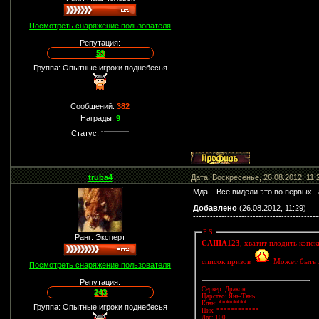
Посмотреть снаряжение пользователя
Репутация:
59
Группа: Опытные игроки поднебесья
Сообщений:
382
Награды:
9
Статус:
truba4
Дата: Воскресенье, 26.08.2012, 11
Мда... Все видели это во первых ,
Добавлено
(26.08.2012, 11:29)
--------------------------------------------
P.S.
Ранг: Эксперт
CAIIIA123
, хватит плодить кэпс
список призов
Может быть 
Посмотреть снаряжение пользователя
Репутация:
Сервер: Дракон
243
Царство: Янь-Тянь
Клан: ********
Группа: Опытные игроки поднебесья
Ник: ************
Лвл: 100