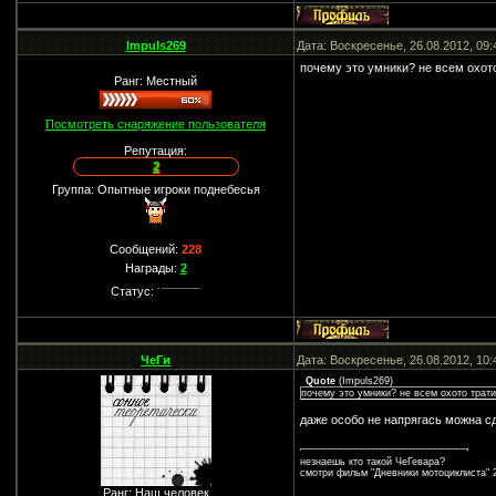
Impuls269
Дата: Воскресенье, 26.08.2012, 09
почему это умники? не всем охот
Ранг: Местный
Посмотреть снаряжение пользователя
Репутация:
2
Группа: Опытные игроки поднебесья
Сообщений:
228
Награды:
2
Статус:
ЧеГи
Дата: Воскресенье, 26.08.2012, 10
Quote
(
Impuls269
)
почему это умники? не всем охото трат
даже особо не напрягась можна сд
незнаешь кто такой ЧеГевара?
смотри фильм "Дневники мотоциклиста" 2
Ранг: Наш человек