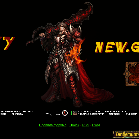
Правила форума
·
Поиск
·
RSS
·
Вход