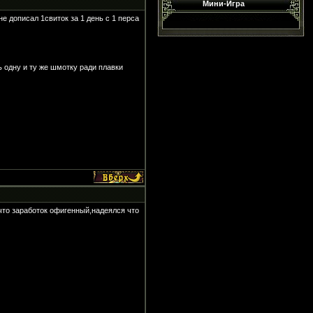
Мини-Игра
не дописал 1свиток за 1 день с 1 перса
ь одну и ту же шмотку ради плавки
 что заработок офигенный,надеялся что