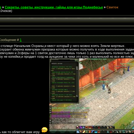
е
»
Секреты, советы, инструкции, гайды для игры Поднебесье
»
Свиток
10чеков)
| Сообщение #
1
в столице-Начальник Охраны,и квест который у него можно взять Земли мертвых.
йскурант обмена жимчужин призрака которые можно получить в ходе выполнения задан
емчужин и 2сферы на 1 свиток достаточно лишь только 1 раз выполнить полностью задани
ру не копейки,и продает голд на аукционе за чеки это хоть и маленький но все же плюс
 как-то облигчит вам игру