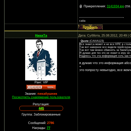
Прикрепления:
3141934.jpg
(558
caiiia
НикиТа
Дата: Суббота, 25.08.2012, 20:49 
Quote
(
CAIIIA123
)
Все знают,а может и не все НПС в стол
Так вот наверное все видели прейскура
Так вот там можно обменять за 5жемчужи
Я думаю для тех кто не ложит в игру не 
Надеюсь что эта информация хоть как-то
я думаю что это информация абсо
+
это попросту невыгодно, все жем
Ранг: VIP
Звание:
пикабушник
Посмотреть снаряжение пользователя
Репутация:
445
Группа: Заблокированные
Сообщений:
2786
Награды:
77