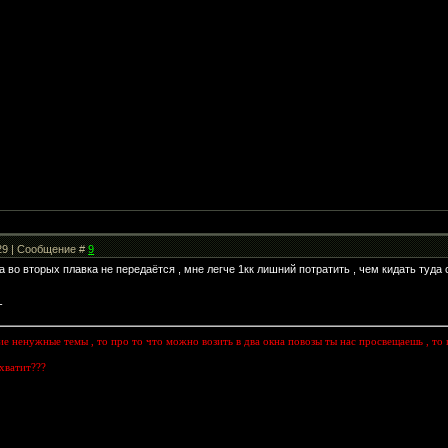
:29 | Сообщение #
9
 а во вторых плавка не передаётся , мне легче 1кк лишний потратить , чем кидать туда 
-
кие ненужные темы , то про то что можно возить в два окна повозы ты нас просвещаешь , то
хватит???