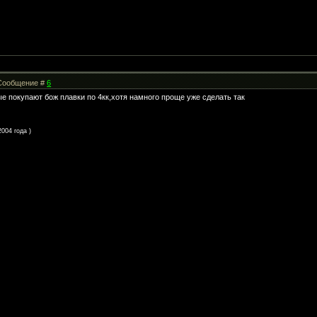
| Сообщение #
6
ые покупают бож плавки по 4кк,хотя намного проще уже сделать так
004 года )