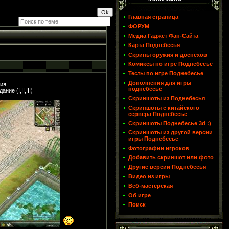
Главная страница
ФОРУМ
Медиа Гаджет Фан-Сайта
Карта Поднебесья
Скрины оружия и доспехов
Комиксы по игре Поднебесье
Тесты по игре Поднебесье
Дополнения для игры
ия.
поднебесье
е (I,II,III)
.
Скриншоты из Поднебесья
Скриншоты с китайского
сервера Поднебесье
Скриншоты Поднебесье 3d :)
Скриншоты из другой версии
игры Поднебесье
Фотографии игроков
Добавить скриншот или фото
Другие версии Поднебесья
Видео из игры
Веб-мастерская
Об игре
Поиск