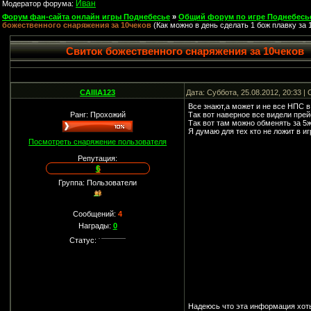
Иван
Модератор форума:
Форум фан-сайта онлайн игры Поднебесье
»
Общий форум по игре Поднебесь
божественного снаряжения за 10чеков
(Как можно в день сделать 1 бож плавку за 
Свиток божественного снаряжения за 10чеков
CAIIIA123
Дата: Суббота, 25.08.2012, 20:33 
Все знают,а может и не все НПС 
Ранг: Прохожий
Так вот наверное все видели пре
Так вот там можно обменять за 5ж
Я думаю для тех кто не ложит в иг
Посмотреть снаряжение пользователя
Репутация:
6
Группа: Пользователи
Сообщений:
4
Награды:
0
Статус:
Надеюсь что эта информация хоть