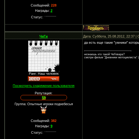
Сообщений:
228
Награды:
2
Статус:
ЧеГи
Дата: Суббота, 25.08.2012, 22:37 
да есть еще такие "умники" котор
незнаешь кто такой ЧеГевара?
смотри фильм "Дневники мотоциклиста" 2
Ранг: Наш человек
Посмотреть снаряжение пользователя
Репутация:
59
Группа: Опытные игроки поднебесья
Сообщений:
382
Награды:
9
Статус: