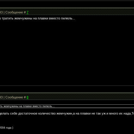
:43 | Сообщение #
7
о тратить жемчужины на плавки вместо пилюль...
:43 | Сообщение #
8
ить жемчужины на плавки вместо пилюль...
елать себе достаточное количество жемчужин,а на плавки не так уж и много их нада,Т
004 года )