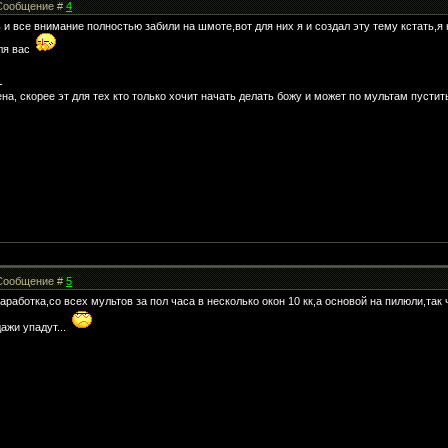
| Сообщение #
4
 и все внимание полностью забили на шмоте,вот для них я и создал эту тему кстать,я 
для вас
-
ена, скорее эт для тех кто только хочит начать делать божу и может по мультам пустит
| Сообщение #
5
заработка,со всех мультов за пол часа в несколько окон 10 кк,а основой на пилюли,так
ажи упадут...