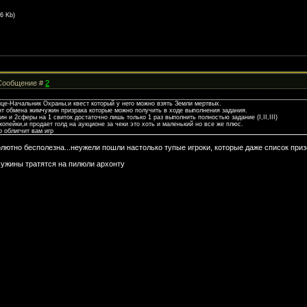
.6 Kb)
| Сообщение #
2
ице-Начальник Охраны,и квест который у него можно взять Земли мертвых.
нт обмена жимчужин призрака которые можно получить в ходе выполнения задания.
н и 2сферы на 1 свиток достаточно лишь только 1 раз выполнить полностью задание (I,II,III)
копейки,и продает голд на аукционе за чеки это хоть и маленький но все же плюс.
 облигчит вам игр
лютно бесполезна...неужели пошли настолько тупые игроки, которые даже список приз
чужины тратятся на пилюли архонту