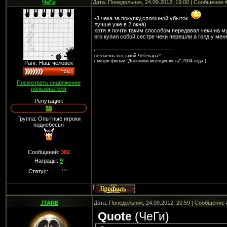
ЧеГи
Дата: Понедельник, 24.09.2012, 19:00 | Сообщение 
-3 чека за покупку,сплошной убыток
лучше уже в 2 окна)
хотя я почти таким способом передавал чеки на му
его купил собой,сестре чеки перешли а голд у мен
незнаешь кто такой ЧеГевара?
смотри фильм "Дневники мотоциклиста" 2004 года )
Ранг: Наш человек
Посмотреть снаряжение
пользователя
Репутация:
59
Группа: Опытные игроки
поднебесья
Сообщений:
382
Награды:
9
Статус:
JTARE
Дата: Понедельник, 24.09.2012, 20:59 | Сообщение
Quote
(
ЧеГи
)