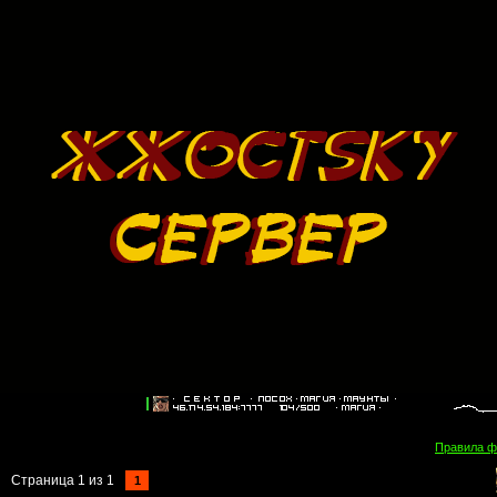
Правила 
Страница
1
из
1
1