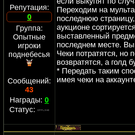
если выкупят по случ
Репутация:
Переходим на мульта
0
последнюю страницу, 
аукционе сортируется
Группа:
выставленный предме
Опытные
последнем месте. Вы
игроки
Чеки потратятся, но 
поднебесья
возвратятся, а голд б
* Передать таким сп
имея чеки на аккаунт
Сообщений:
43
Награды:
0
Статус: