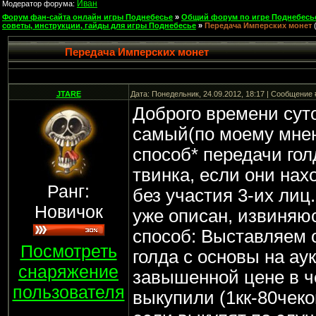
Иван
Модератор форума:
Форум фан-сайта онлайн игры Поднебесье
»
Общий форум по игре Поднебесь
советы, инструкции, гайды для игры Поднебесье
»
Передача Имперских монет
Передача Имперских монет
JTARE
Дата: Понедельник, 24.09.2012, 18:17 | Сообщение
Доброго времени суто
самый(по моему мне
способ* передачи гол
твинка, если они нах
Ранг:
без участия 3-их лиц
Новичок
уже описан, извиняюс
способ: Выставляем
Посмотреть
голда с основы на ау
снаряжение
завышенной цене в ч
пользователя
выкупили (1кк-80чеков;