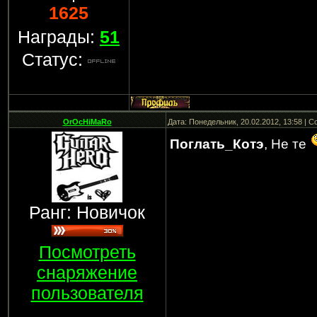
1625
Награды:
51
Статус:
OrOcHiMaRo
Дата: Понедельник, 20.02.2012, 13:58 | 
Поглать_Котэ
, Не те
Ранг: Новичок
Посмотреть
снаряжение
пользователя