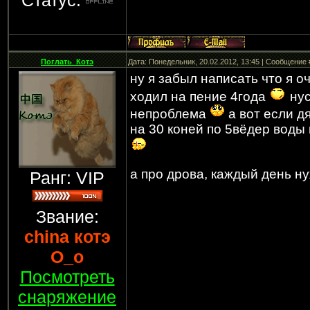
Статус:
Поглать_Котэ
Дата: Понедельник, 20.02.2012, 13:45 | Сообщение
ну я забыл написать что я 
ходил на пение 4года
нус
непроблема
а вот если д
на 30 коней по 5вёдер воды 
а про дрова, каждый день ну
Ранг: VIP
Звание:
china котэ
О_о
Посмотреть
снаряжение