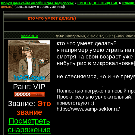
Форум фан-сайта онлайн игры Поднебесье
»
СВОБОДНОЕ ОБЩЕНИЕ
»
Отноше
делать)
(расказываем о своих умениях])
кто что умеет делать)
maslo2010
Дата: Понедельник, 20.02.2012, 12:57 | Сообщение
кто что умеет делать?
я например умею играть на г
смотря на свои возраст уже 
нибуть рис в микровалновке
не стесняемся, но и не приу
Ранг: VIP
Полностью погружен в новый про
Проект реально увлекательный, 
Звание:
Это
приветствуют :)
https://www.samp-sektor.ru/
звание
Посмотреть
снаряжение