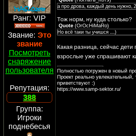
а про дрова, каждый день нужно, 2
Ранг: VIP
Тож норм, ну куда столько?
Quote
(
OrOcHiMaRo
)
Но всё таки ты учишся ....)
Звание:
Это
звание
Какая разница, сейчас дети
Посмотреть
взрослые уже спрашивают ка
снаряжение
пользователя
Полностью погружен в новый про
Проект реально увлекательный, 
приветствуют :)
Репутация:
https://www.samp-sektor.ru/
388
Группа:
Игроки
поднебесья