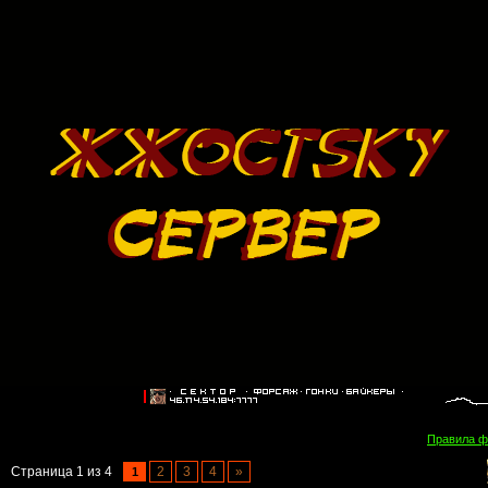
Правила 
Страница
1
из
4
2
3
4
»
1