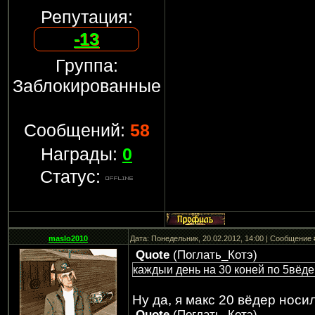
Репутация:
-13
Группа:
Заблокированные
Сообщений:
58
Награды:
0
Статус:
maslo2010
Дата: Понедельник, 20.02.2012, 14:00 | Сообщение
Quote
(
Поглать_Котэ
)
каждыи день на 30 коней по 5вёд
Ну да, я макс 20 вёдер носи
Quote
(
Поглать_Котэ
)