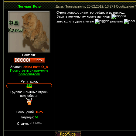
Поглать_Котэ
Дата: Понедельник, 20.02.2012, 13:27 | Сообщение 
Очень хорошо знаю географию и историю...
Варить неумею, ну кроме яичницы
зато колоть дрова умею
реально
Ранг: VIP
Звание:
china котэ О_о
Посмотреть снаряжение
пользователя
Репутация:
233
Группа: Опытные игроки
поднебесья
Сообщений:
1625
Награды:
51
Статус: