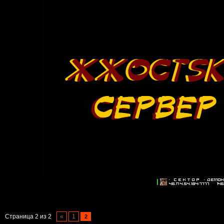
Страница
2
из
2
«
1
2