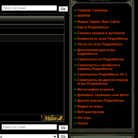
Главная страница
ФОРУМ
Медиа Гаджет Фан-Сайта
Карта Поднебесья
Скрины оружия и доспехов
Комиксы по игре Поднебесье
Тесты по игре Поднебесье
Дополнения для игры
поднебесье
Скриншоты из Поднебесья
Скриншоты с китайского
сервера Поднебесье
Скриншоты Поднебесье 3d :)
Скриншоты из другой версии
игры Поднебесье
Фотографии игроков
Добавить скриншот или фото
Другие версии Поднебесья
Видео из игры
Веб-мастерская
Об игре
Поиск