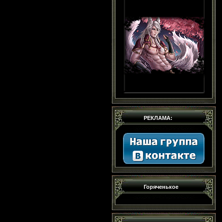
РЕКЛАМА:
Горяченькое