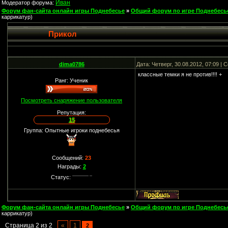
Иван
Модератор форума:
Форум фан-сайта онлайн игры Поднебесье
»
Общий форум по игре Поднебесь
каррикатур)
Прикол
dima0786
Дата: Четверг, 30.08.2012, 07:09 |
классные темки я не против!!!! +
Ранг: Ученик
Посмотреть снаряжение пользователя
Репутация:
15
Группа: Опытные игроки поднебесья
Сообщений:
23
Награды:
2
Статус:
Форум фан-сайта онлайн игры Поднебесье
»
Общий форум по игре Поднебесь
каррикатур)
Страница
2
из
2
«
1
2