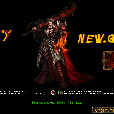
Правила форума
·
Поиск
·
RSS
·
Вход