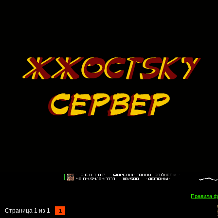
Правила 
Страница
1
из
1
1