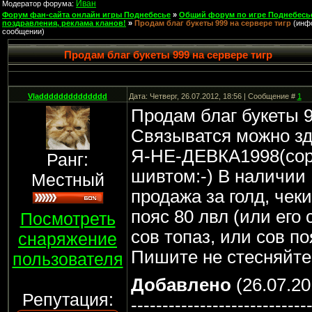
Иван
Модератор форума:
Форум фан-сайта онлайн игры Поднебесье
»
Общий форум по игре Поднебесь
поздравления, реклама кланов!
»
Продам благ букеты 999 на сервере тигр
(инф
сообщении)
Продам благ букеты 999 на сервере тигр
Vladddddddddddddd
Дата: Четверг, 26.07.2012, 18:56 | Сообщение #
1
Продам благ букеты 9
Связыватся можно зде
Я-НЕ-ДЕВКА1998(сори
Ранг:
шивтом:-) В наличии 
Местный
продажа за голд, чеки
пояс 80 лвл (или его
Посмотреть
сов топаз, или сов по
снаряжение
Пишите не стесняйте
пользователя
Добавлено
(26.07.20
Репутация:
----------------------------