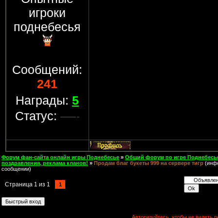
игроки
поднебесья
Сообщений:
241
Награды:
5
Статус:
Форум фан-сайта онлайн игры Поднебесье
»
Общий форум по игре Поднебесь
поздравления, реклама кланов!
»
Продам благ букеты 999 на сервере тигр
(инф
сообщении)
Страница
1
из
1
1
Авторизуйтесь, чтобы не видеть р