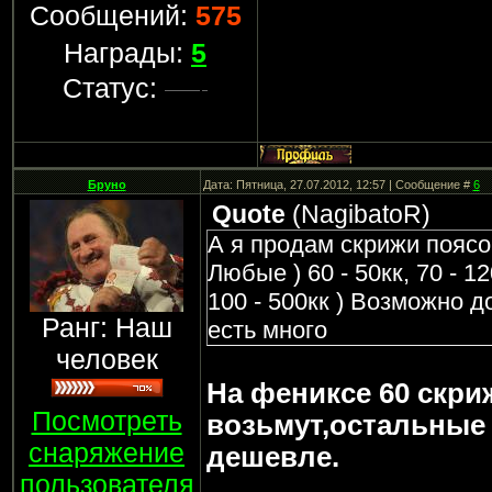
Сообщений:
575
Награды:
5
Статус:
Бруно
Дата: Пятница, 27.07.2012, 12:57 | Сообщение #
6
Quote
(
NagibatoR
)
А я продам скрижи поясо
Любые ) 60 - 50кк, 70 - 120
100 - 500кк ) Возможно 
Ранг: Наш
есть много
человек
На фениксе 60 скриж
Посмотреть
возьмут,остальные 
снаряжение
дешевле.
пользователя