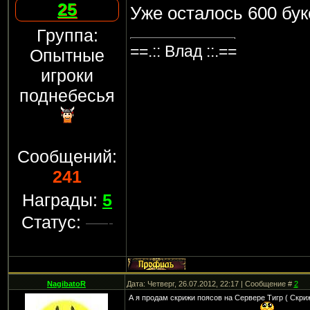
25
Уже осталось 600 бук
Группа:
==.:: Влад ::.==
Опытные
игроки
поднебесья
Сообщений:
241
Награды:
5
Статус:
NagibatoR
Дата: Четверг, 26.07.2012, 22:17 | Сообщение #
2
А я продам скрижи поясов на Сервере Тигр ( Скрижи Л