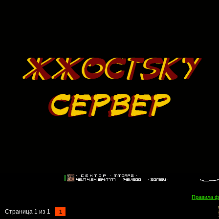
Правила 
Страница
1
из
1
1