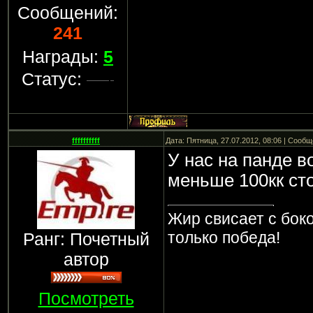
Сообщений:
241
Награды:
5
Статус:
ffffffffff
Дата: Пятница, 27.07.2012, 08:06 | Сооб
У нас на панде в
меньше 100кк ст
Жир свисает с боко
только победа!
Ранг: Почетный
автор
Посмотреть