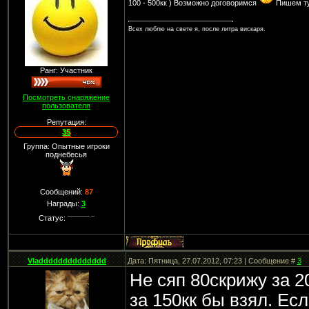
100 - 500кк ) Возможно договоримся
Пишем ту
Всех люблю на свете я, после литра вискаря.
Ранг: Участник
Посмотреть снаряжение
пользователя
Репутация:
35
Группа: Опытные игроки
поднебесья
Сообщений:
87
Награды:
3
Статус:
Vladddddddddddddd
Дата: Пятница, 27.07.2012, 07:23 | Сообщение #
3
Не сяп 80скрижу за 20
за 150кк бы взял. Ес