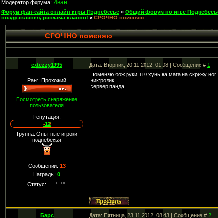
Иван
Модератор форума:
Форум фан-сайта онлайн игры Поднебесье
»
Общий форум по игре Поднебесь
поздравления, реклама кланов!
»
СРОЧНО поменяю
СРОЧНО поменяю
extezzy1995
Дата: Вторник, 20.11.2012, 01:08 | Сообщение #
1
Поменяю бож руки 110 хунь на мага на скрижу ног
Ранг: Прохожий
ник:ролик
сервер:панда
Посмотреть снаряжение
пользователя
Репутация:
-12
Группа: Опытные игроки
поднебесья
Сообщений:
13
Награды:
0
Статус:
Барс
Дата: Пятница, 23.11.2012, 08:43 | Сообщение #
2