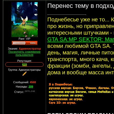
Перенес тему в подхо
Поднебесье уже не то... 
про жизнь, но приправле
интересными штучками -
GTA SA:MP SEKTOR: Маг
Ранг: VIP
всеми любимой GTA SA. 
Звание:
Администратор
день, магия, личные пито
Посмотреть снаряжение
пользователя
транспорта, много кача, 
Репутация:
фракции (зомби, ангелы, 
610
Группа: Администраторы
дома и вообще масса инт
Сообщений:
4568
Награды:
209
Статус: