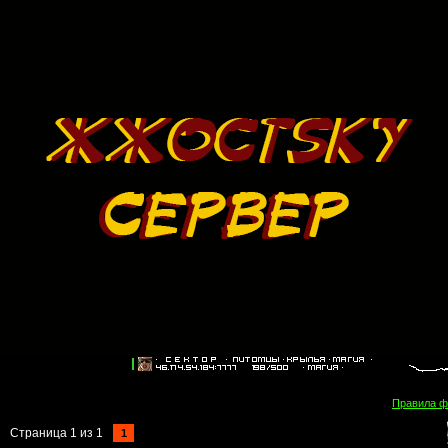
Правила 
Страница
1
из
1
1