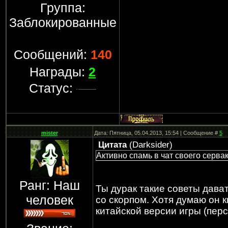
Группа:
Заблокированные
Сообщений:
140
Награды:
2
Статус:
mister
Дата: Пятница, 05.04.2013, 15:54 | Сообщение #
5
Цитата
(
Darksider
)
Активно спамь в чат своего серва
Ранг: Наш
Ты дурак такие советы дават
человек
со скорпом. Хотя думаю он к
китайской версии игры (перс