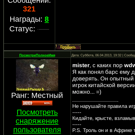
Сообщений:
321
Награды:
8
Статус:
ПосмотриПолноеИмя
Дата: Суббота, 06.04.2013, 19:32 | Сооб
mister
, c каких пор
wd
Я как понял барс ему 
доверять. Он опытный
игрок китайской версии
можно... =)
Ранг: Местный
Не нарушайте правила иг
Посмотреть
-----
Кидайте, крысте, взламыв
снаряжение
-----
пользователя
P.S. Троль он и в Африке 