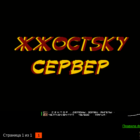
Правила 
Страница
1
из
1
1