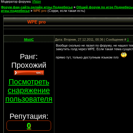
Иван
Модератор форума:
Форум фан-сайта онлайн игры Поднебесье
»
Общий форум по игре Поднебесь
игры поднебесье
»
WPE pro
(Сорри, если такая есть)
WPE pro
MistiC
Дата: Вторник, 27.12.2011, 00:36 | Сообщение #
1
Вообще сколько не лазил по форуму, не нашел тем
замутить голд через WPE. Если такая тема существ
Ранг:
прямо тут, только доступным языком плз
Прохожий
Посмотреть
снаряжение
пользователя
Репутация:
0