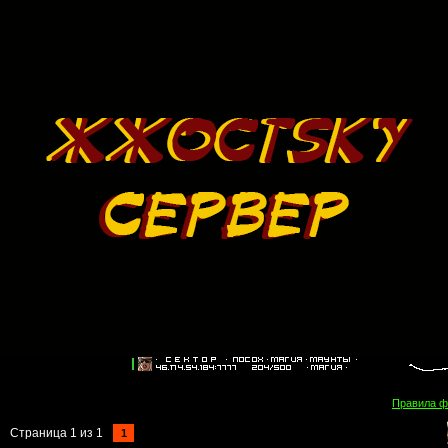
Правила 
Страница
1
из
1
1