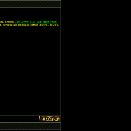
 наш сервер
GTA SA:MP SEKTOR: Магический
в, интересные фракции (зомби, ангелы, демоны