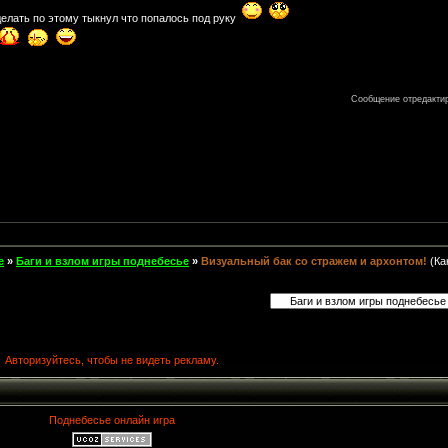
 делать по этому тыкнул что попалось под руку
Сообщение отредакти
е
»
Баги и взлом игры поднебесье
»
Визуальный бак со стражем и архонтом!
(Ка
Авторизуйтесь, чтобы не видеть рекламу.
Поднебесье онлайн игра