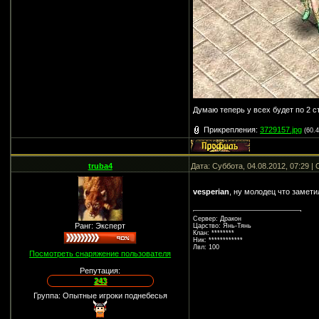
Думаю теперь у всех будет по 2 
Прикрепления:
3729157.jpg
(60.
truba4
Дата: Суббота, 04.08.2012, 07:29 
vesperian
, ну молодец что замети
Сервер: Дракон
Ранг: Эксперт
Царство: Янь-Тянь
Клан: ********
Ник: ************
Лвл: 100
Посмотреть снаряжение пользователя
Репутация:
243
Группа: Опытные игроки поднебесья