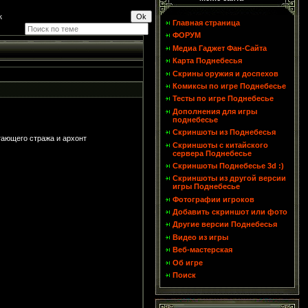
к
Главная страница
ФОРУМ
Медиа Гаджет Фан-Сайта
Карта Поднебесья
Скрины оружия и доспехов
Комиксы по игре Поднебесье
Тесты по игре Поднебесье
Дополнения для игры
поднебесье
Скриншоты из Поднебесья
етающего стража и архонт
Скриншоты с китайского
сервера Поднебесье
Скриншоты Поднебесье 3d :)
Скриншоты из другой версии
игры Поднебесье
Фотографии игроков
Добавить скриншот или фото
Другие версии Поднебесья
Видео из игры
Веб-мастерская
Об игре
Поиск