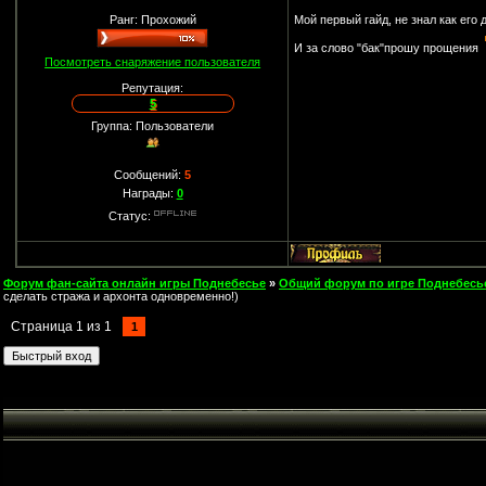
Ранг: Прохожий
Мой первый гайд, не знал как его
И за слово "бак"прошу прощения
Посмотреть снаряжение пользователя
Репутация:
5
Группа: Пользователи
Сообщений:
5
Награды:
0
Статус:
Форум фан-сайта онлайн игры Поднебесье
»
Общий форум по игре Поднебесь
сделать стража и архонта одновременно!)
Страница
1
из
1
1