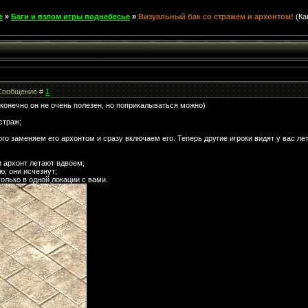
е
»
Баги и взлом игры поднебесье
»
Визуальный бак со стражем и архонтом!
(Ка
| Сообщение #
1
 конечно он не очень полезен, но поприкалываться можно)
страж;
ого заменяем его архонтом и сразу включаем его. Теперь другие игроки видят у вас л
и архонт летают вдвоем;
ю, они исчезнут;
только в одной локации с вами.