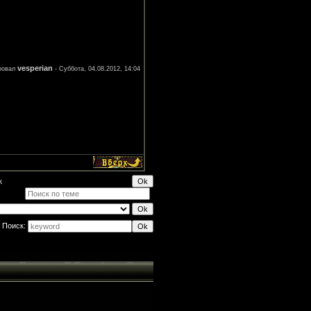
vesperian
ровал
-
Суббота, 04.08.2012, 14:04
к
Поиск: