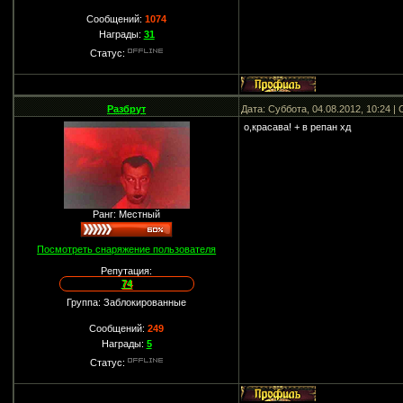
Сообщений:
1074
Награды:
31
Статус:
Разбрут
Дата: Суббота, 04.08.2012, 10:24 
о,красава! + в репан хд
Ранг: Местный
Посмотреть снаряжение пользователя
Репутация:
74
Группа: Заблокированные
Сообщений:
249
Награды:
5
Статус: