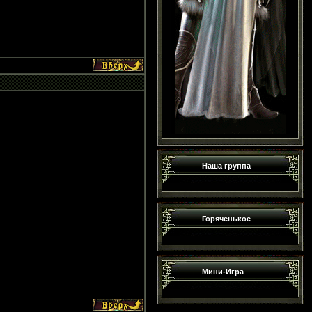
Наша группа
Горяченькое
Мини-Игра