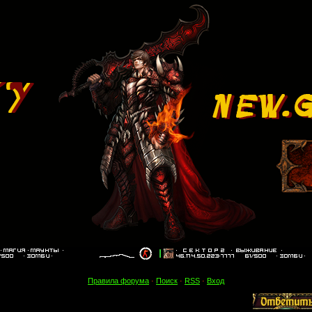
Правила форума
·
Поиск
·
RSS
·
Вход