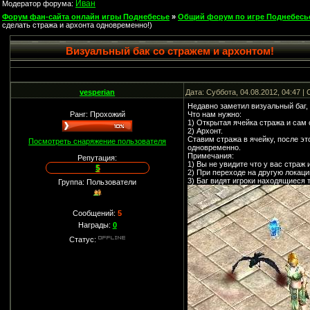
Иван
Модератор форума:
Форум фан-сайта онлайн игры Поднебесье
»
Общий форум по игре Поднебесь
сделать стража и архонта одновременно!)
Визуальный бак со стражем и архонтом!
vesperian
Дата: Суббота, 04.08.2012, 04:47 
Недавно заметил визуальный баг,
Ранг: Прохожий
Что нам нужно:
1) Открытая ячейка стража и сам 
2) Архонт.
Ставим стража в ячейку, после эт
Посмотреть снаряжение пользователя
одновременно.
Примечания:
Репутация:
1) Вы не увидите что у вас страж 
5
2) При переходе на другую локаци
3) Баг видят игроки находящиеся 
Группа: Пользователи
Сообщений:
5
Награды:
0
Статус: