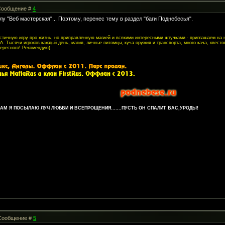
| Сообщение #
4
лу "Веб мастерская"... Поэтому, перенес тему в раздел "баги Поднебесья".
листичную игру про жизнь, но приправленную магией и всякими интересными штучками - приглашаем на
. Тысячи игроков каждый день, магия, личные питомцы, куча оружия и транспорта, много кача, квесто
тересного! Рекомендую)
М Я ПОСЫЛАЮ ЛУЧ ЛЮБВИ И ВСЕПРОЩЕНИЯ.......ПУСТЬ ОН СПАЛИТ ВАС,УРОДЫ!
| Сообщение #
5