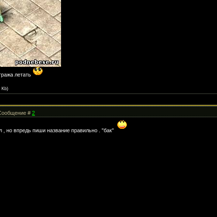
стража летать
4 Kb)
| Сообщение #
2
л , но впредь пиши название правильно . "бак"