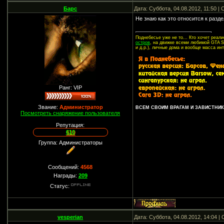
Барс
Дата: Суббота, 04.08.2012, 11:50 
Не знаю как это относится к разде
Поднебесье уже не то... Кто хочет реа
остров
, на движке всеми любимой GTA SA
и д.р.), личные дома и вообще масса ин
Ранг: VIP
Звание:
Администратор
ВСЕМ СВОИМ ВРАГАМ И ЗАВИСТНИКА
Посмотреть снаряжение пользователя
Репутация:
610
Группа: Администраторы
Сообщений:
4568
Награды:
209
Статус:
vesperian
Дата: Суббота, 04.08.2012, 14:04 