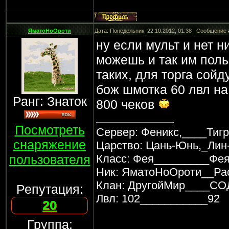
ЯматоНоОроти
Дата: Понедельник, 22.10.2012, 01:38 | Сообщение
ну если мульт и нет н
можешь и так им поль
таких, для торга сойд
бож шмотка 60 лвл на 
Ранг: Знаток
800 чеков
Посмотреть
Сервер: Феникс,____Тигр
снаряжение
Царство: Цань-Юнь,_Лин
пользователя
Класс: Фея_________Фе
Ник: ЯматоНоОроти__Р
Клан: ДругойМир____
Репутация:
Лвл: 102___________92
20
Группа: