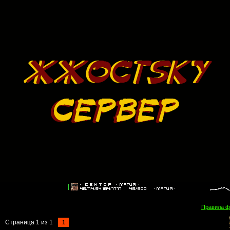
Правила 
Страница
1
из
1
1