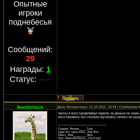
Опытные
игроки
поднебесья
Сообщений:
29
Награды:
1
Статус:
ЯматоНоОроти
Дата: Воскресенье, 21.10.2012, 15:34 | Сообщение 
лично я восстанавливал пароль за деньги не знаю 
восстановить его сколько мучились ничего не выш
Сервер: Феникс,____Тигр
Царство: Цань-Юнь,_Лин-Фэн
Класс: Фея_________Фея
Ник: ЯматоНоОроти__РасСецО