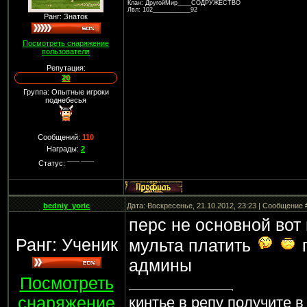
Клан: ДругойМир____СОДРУЖЕСТВО
Лвл: 102___________92
Ранг: Знаток
Посмотреть снаряжение
пользователя
Репутация:
20
Группа: Опытные игроки
поднебесья
Сообщений:
110
Награды:
2
Статус:
bedniy_yoric
Дата: Воскресенье, 21.10.2012, 23:23 | Сообщение
перс не основной вот
Ранг: Ученик
мульта платить
п
админы
Посмотреть
снаряжение
кинтье в репу получите в