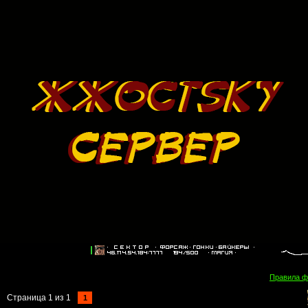
Правила 
Страница
1
из
1
1