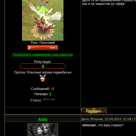
Да,есть не официальный сервер иг
как и на закрытом ру оффе.
Ранг: Прохожий
Посмотреть снаряжение пользователя
Репутация:
4
Группа: Опытные игроки поднебесья
Сообщений:
18
Награды:
0
Статус:
Arssc
Дата: Вторник, 22.04.2014, 21:04 
vinozavr
, это ваш сервак?