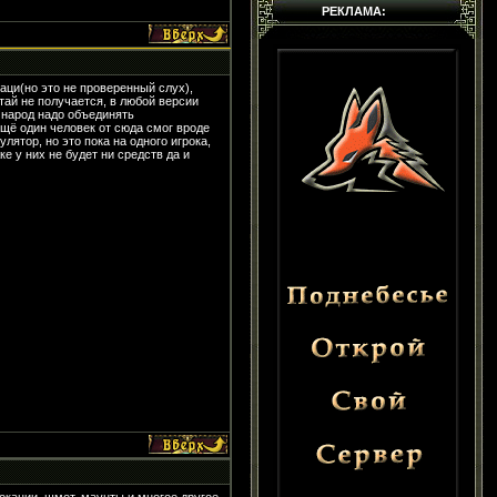
РЕКЛАМА:
заци(но это не проверенный слух),
тай не получается, в любой версии
м народ надо объединять
ещё один человек от сюда смог вроде
ятор, но это пока на одного игрока,
е у них не будет ни средств да и