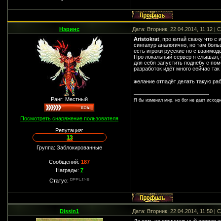
Нэринс
Дата: Вторник, 22.04.2014, 11:12 |
Aristokrat
, про китай скажу что с
сингапур аналогично, но там боль
есть игроки русские но с взаимод
Про локальный сервер я слышал, 
для себя запустить поднебу с пом
разработок идёт много сейчас так
желание отпадёт делать такую ра
Ранг: Местный
Я бы изменил мир, но бог не дает исход
Посмотреть снаряжение пользователя
Репутация:
13
Группа: Заблокированные
Сообщений:
187
Награды:
7
Статус:
Dissin1
Дата: Вторник, 22.04.2014, 11:50 |