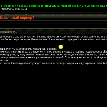
е - Feng Yun
»
Гайды, секреты, инструкции китайской версии игры Поднебесье
Поднебесье играть? :З)
 Локальный сервер?
| Сообщение #
1
однебесье с самого открытия. За этим форумом и сайтом следил очень давно, но всё 
сли бы не закрытие игры. Было многое. 2 взломанных турнирных воина и маг, на которо
связывался? С Сингапуром? Локальный сервер?
ем игры и начать играть в другую? Или же верить в чудо,в открытие Поднебесья 2-ой 
о что другое, ту игру знал от начала до конца, знал, как и где набивать монеты, где и 
 навороченного, непонятным управлением и точкой. Противно уже, но есть свободное в
иантом.
 Китай, Сингапур или игру через локальный сервер. Будем мы ещё играть в Поднебесь