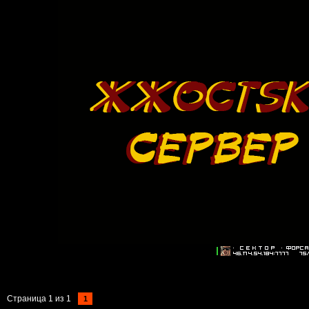
Страница
1
из
1
1