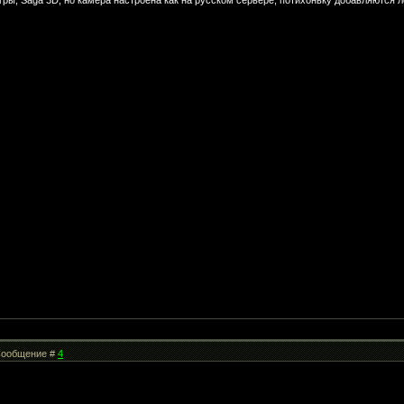
ры, Saga 3D, но камера настроена как на русском сервере, потихоньку добавляются л
| Сообщение #
4