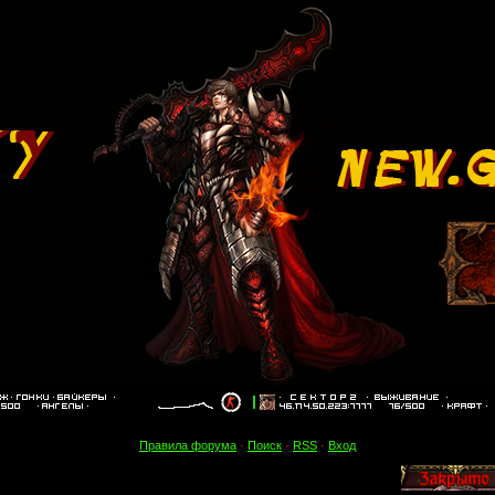
Правила форума
·
Поиск
·
RSS
·
Вход