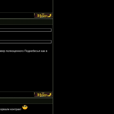
рвер полноценного Поднебесья как в
 порвали контракт