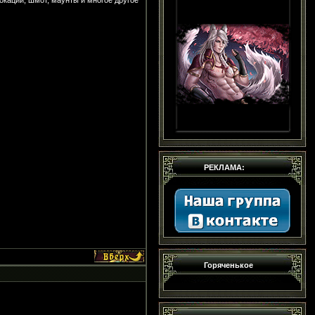
окации, шмот, маунты и многое другое
РЕКЛАМА:
Горяченькое