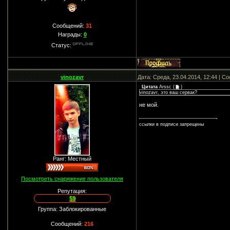
Сообщений:
31
Награды:
0
Статус:
vinozavr
Дата: Среда, 23.04.2014, 12:44 | 
Цитата
Arssc
(
)
vinozavr, это ваш сервак?
не мой.
ссылки в подписи запрещены
Ранг: Местный
Посмотреть снаряжение пользователя
Репутация:
59
Группа: Заблокированные
Сообщений:
216