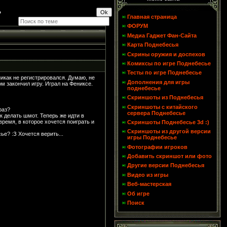
»
Главная страница
ФОРУМ
Медиа Гаджет Фан-Сайта
Карта Поднебесья
Скрины оружия и доспехов
Комиксы по игре Поднебесье
Тесты по игре Поднебесье
никак не регистрировался. Думаю, не
Дополнения для игры
м закончил игру. Играл на Фениксе.
поднебесье
Скриншоты из Поднебесья
Скриншоты с китайского
раз?
сервера Поднебесье
как делать шмот. Теперь же идти в
ремя, в которое хочется поиграть и
Скриншоты Поднебесье 3d :)
Скриншоты из другой версии
е? :З Хочется верить...
игры Поднебесье
Фотографии игроков
Добавить скриншот или фото
Другие версии Поднебесья
Видео из игры
Веб-мастерская
Об игре
Поиск