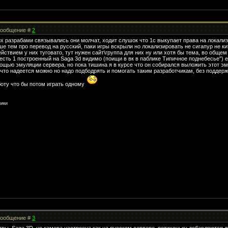
 Сообщение #
2
 их разрабами связывались они молчат, ходит слушок что 1c выкупает права на локали
ше тем про перевод на русский, паки игры вскрыли но локализировать не сигапур не ки
ействием у них туговато, тут нужен сайт\группа для них ну или хотя бы тема, во обще
есть 1 построенный на Saga 3d видимо (поищи в вк в паблике Типичное поднебесье") 
ощью эмуляции сервера, но пока тишина я в курсе что он собирался выложить этот эмул
 что надеется можно но надо подбодрять и помогать таким разработчикам, без поддержк
боту что бы потом играть одному
ники
 Сообщение #
3