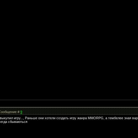
| Сообщение #
9
выкупил игру..., Раньше они хотели создать игру жанра MMORPG, а тембелее зная вар
всегда сбываються