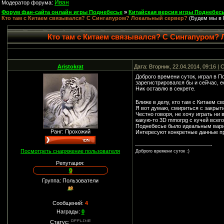
Иван
Модератор форума:
Форум фан-сайта онлайн игры Поднебесье
»
Китайская версия игры Поднебесь
Кто там с Китаем связывался? С Сингапуром? Локальный сервер?
(Будем мы в 
Кто там с Китаем связывался? С Сингапуром?
Aristokrat
Дата: Вторник, 22.04.2014, 09:16 
Доброго времени суток, играл в П
зарегистрировался бы и сейчас, е
Ник оставлю в секрете.
Ближе в делу, кто там с Китаем 
Я вот думаю, смириться с закрыти
Честно говоря, не хочу играть ни в
какую-то 3D mmorpg с кучей всего
Поднебесье было идеальным вар
Ранг: Прохожий
Интересуют конкретные данные про
Посмотреть снаряжение пользователя
Доброго времени суток :)
Репутация:
0
Группа: Пользователи
Сообщений:
4
Награды:
0
Статус: