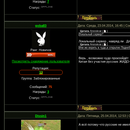
Награды:
7
Статус:
goba83
Дата: Среда, 23.04.2014, 16:45 | 
Цитата
Aristokrat
(
)
Локальный сервер?
Локальный сервер , навряд ли . Д
Цитата
Aristokrat
(
)
Или же верить в чудо,в открытие Поднеб
Ранг: Новичок
Верь , возможно чудо произойдёт
Посмотреть снаряжение пользователя
Китая без участия русских ЖИДО-
Репутация:
12
Группа: Заблокированные
Сообщений:
75
Награды:
3
Статус:
Dissin1
Дата: Пятница, 25.04.2014, 12:53 
А всё потому-что русские не имел