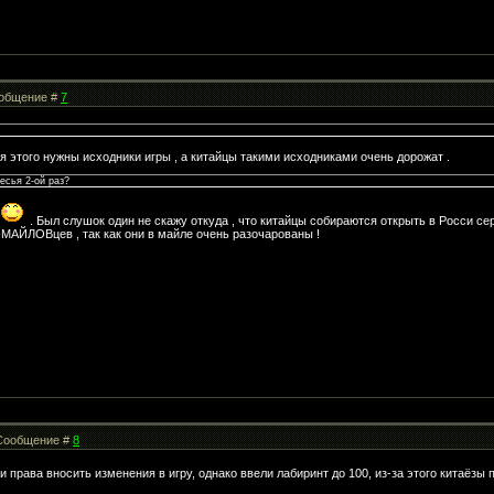
Сообщение #
7
ля этого нужны исходники игры , а китайцы такими исходниками очень дорожат .
есья 2-ой раз?
. Был слушок один не скажу откуда , что китайцы собираются открыть в Росси се
МАЙЛОВцев , так как они в майле очень разочарованы !
| Сообщение #
8
и права вносить изменения в игру, однако ввели лабиринт до 100, из-за этого китаёзы