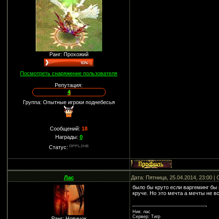
Ранг: Прохожий
Посмотреть снаряжение пользователя
Репутация:
4
Группа: Опытные игроки поднебесья
Сообщений:
18
Награды:
0
Статус:
Лас
Дата: Пятница, 25.04.2014, 23:00 
было бы круто если варгеминг бы 
круче. Но это мечта а мечты не 
Ник: лас
Сервер: Тигр
Ранг: Новичок